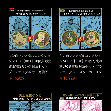
回購入特典 】KIN(金)肉メダ
KIN(金)肉メダル(非売品)付
ル(非売品)付
キン肉マンメダルコレクショ
キン肉マンメダルコレクショ
ン VOL.7 【BOX】20個入 秩父
ン VOL.7 【BOX】20個入 北海
連山特設リング 対決セット
道UFO発着所 対決セット プラ
プラチナメダル ザ・魔雲天
チナメダル ミスターカーメン
VS. テリーマン 3.0 初回シリア
VS. ブロッケン Jr. 2.0 初回シ
￥16,929
￥16,929
ルNO.入 ケース付き【初回購
リアルNO.入 ケース付き【初
入特典 】KIN(金)肉メダル(非
回購入特典 】KIN(金)肉メダ
売品)付
ル(非売品)付