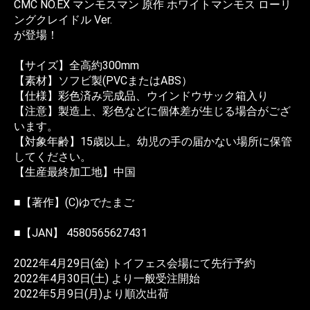
CMC NO.EX マンモスマン 原作 ホワイトマンモス ローリ
ングクレイドル Ver.
が登場！
【サイズ】全高約300mm
【素材】ソフビ製(PVCまたはABS）
【仕様】彩色済み完成品、ウインドウサック箱入り
【注意】製造上、彩色などに個体差が生じる場合がござ
います。
【対象年齢】15歳以上。幼児の手の届かない場所に保管
してください。
【生産最終加工地】中国
■【著作】(C)ゆでたまご
■【JAN】 4580565627431
2022年4月29日(金) トイフェス会場にて先行予約
2022年4月30日(土) より一般受注開始
2022年5月9日(月)より順次出荷