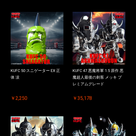
KUFC 50 スニゲーター EX 正
KUFC 47 悪魔将軍 1.5 原作 悪
体 涙
魔超人最後の刺客 メッキ プ
レミアムグレード
￥2,250
￥35,178