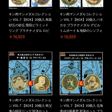
キン肉マンメダルコレクショ
キン肉マンメダルコレクショ
ン VOL.7 【BOX】20個入 鳥取
ン VOL.7 【BOX】20個入 バネ
砂丘の砂丘 階段ピラミッド
カセ プラチナメダル デビル
リング プラチナメダル ロビ
トムボーイ & 地獄のシンフォ
ンマスク VS.ネメシス 【初回
ニー ケース付き【初回購入特
￥16,929
￥16,929
購入特典 】KIN(金)肉メダル
典 】KIN(金)肉メダル(非売品)
(非売品)付【二次受注分】
付【二次受注分】2026/10/30
2026/10/30 一斉出荷予定
一斉出荷予定
キン肉マンメダルコレクショ
キン肉マンメダルコレクショ
ン VOL.7 【BOX】20個入 秩父
ン VOL.7 【BOX】20個入 北海
連山特設リング 対決セット
道UFO発着所 対決セット プラ