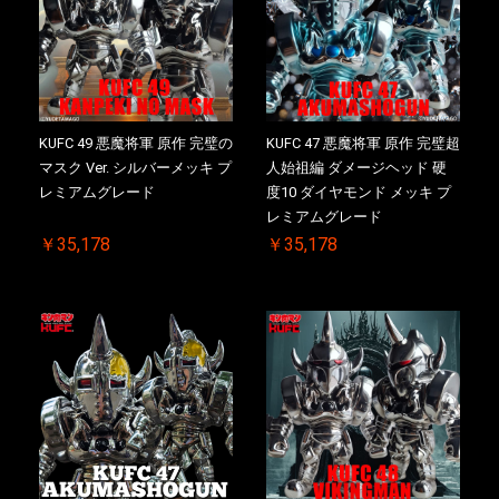
KUFC 49 悪魔将軍 原作 完璧の
KUFC 47 悪魔将軍 原作 完璧超
マスク Ver. シルバーメッキ プ
人始祖編 ダメージヘッド 硬
レミアムグレード
度10 ダイヤモンド メッキ プ
レミアムグレード
￥35,178
￥35,178