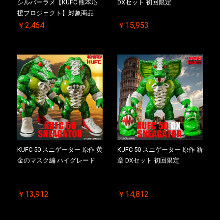
シルバーラメ【KUFC 熊本応
DXセット 初回限定
援プロジェクト】対象商品
￥2,464
￥15,953
KUFC 50 スニゲーター 原作 黄
KUFC 50 スニゲーター 原作 新
金のマスク編 ハイグレード
章 DXセット 初回限定
￥13,912
￥14,812