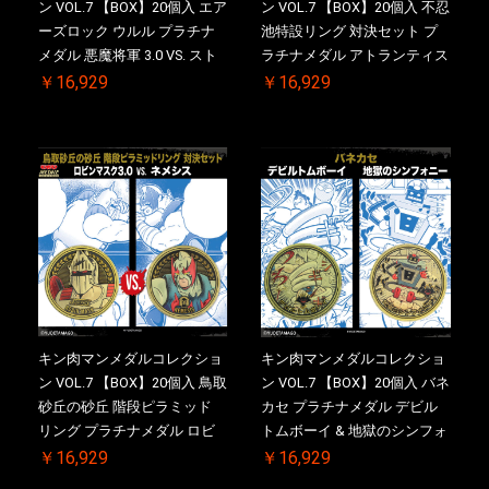
ン VOL.7 【BOX】20個入 エア
ン VOL.7 【BOX】20個入 不忍
ーズロック ウルル プラチナ
池特設リング 対決セット プ
メダル 悪魔将軍 3.0 VS. スト
ラチナメダル アトランティス
ロング・ザ・武道 初回シリア
ドライバー VS.ネックカット
￥16,929
￥16,929
ルNO.入 ケース付き【初回購
ドロップキック 初回シリアル
入特典 】KIN(金)肉メダル(非
NO.入 ケース付き【初回購入
売品)付
特典 】KIN(金)肉メダル(非売
品)付
キン肉マンメダルコレクショ
キン肉マンメダルコレクショ
ン VOL.7 【BOX】20個入 鳥取
ン VOL.7 【BOX】20個入 バネ
砂丘の砂丘 階段ピラミッド
カセ プラチナメダル デビル
リング プラチナメダル ロビ
トムボーイ & 地獄のシンフォ
ンマスク VS.ネメシス 初回シ
ニー 初回シリアルNO.入 ケー
￥16,929
￥16,929
リアルNO.入 ケース付き【初
ス付き【初回購入特典 】