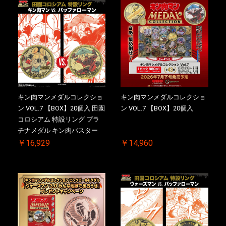
一斉出荷予定
斉出荷予定
キン肉マンメダルコレクショ
キン肉マンメダルコレクショ
ン VOL.7 【BOX】20個入 田園
ン VOL.7 【BOX】20個入
コロシアム 特設リング プラ
チナメダル キン肉バスター
VS. キン肉バスターやぶり 初
￥16,929
￥14,960
回シリアルNO.入 ケース付き
【初回購入特典 】KIN(金)肉
メダル(非売品)付