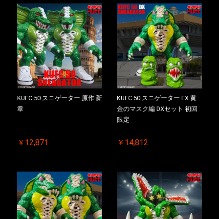
KUFC 50 スニゲーター 原作 新
KUFC 50 スニゲーター EX 黄
章
金のマスク編 DXセット 初回
限定
￥12,871
￥14,812