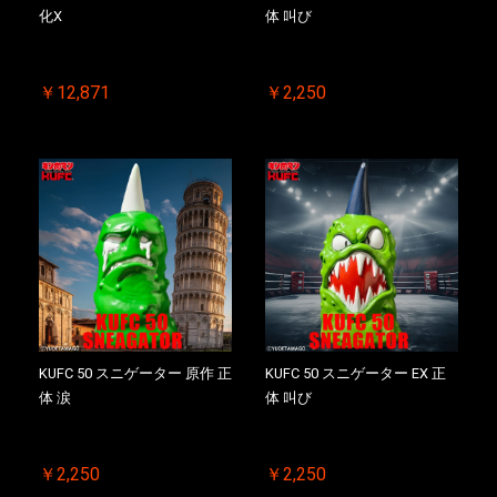
化X
体 叫び
お買い物を続ける
カートへ進む
￥12,871
￥2,250
KUFC 50 スニゲーター 原作 正
KUFC 50 スニゲーター EX 正
体 涙
体 叫び
￥2,250
￥2,250