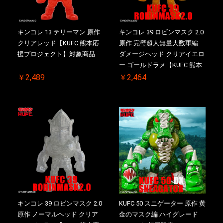
キンコレ 13 テリーマン 原作
キンコレ 39 ロビンマスク 2.0
クリアレッド【KUFC 熊本応
原作 完璧超人無量大数軍編
援プロジェクト】対象商品
ダメージヘッド クリアイエロ
ー ゴールドラメ【KUFC 熊本
応援プロジェクト】対象商品
￥2,489
￥2,464
キンコレ 39 ロビンマスク 2.0
KUFC 50 スニゲーター 原作 黄
原作 ノーマルヘッド クリア
金のマスク編 ハイグレード