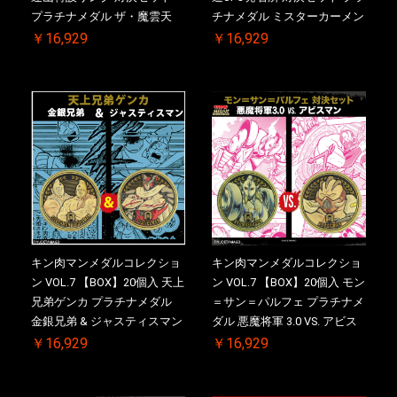
プラチナメダル ザ・魔雲天
チナメダル ミスターカーメン
VS. テリーマン 3.0 ケース付
VS. ブロッケン Jr. 2.0 ケース
￥16,929
￥16,929
き【初回購入特典 】KIN(金)
付き【初回購入特典 】
肉メダル(非売品)付【二次受
KIN(金)肉メダル(非売品)付
注分】2026/10/30 一斉出荷予
【二次受注分】2026/10/30 一
定
斉出荷予定
キン肉マンメダルコレクショ
キン肉マンメダルコレクショ
ン VOL.7 【BOX】20個入 天上
ン VOL.7 【BOX】20個入 モン
兄弟ゲンカ プラチナメダル
＝サン＝パルフェ プラチナメ
金銀兄弟 & ジャスティスマン
ダル 悪魔将軍 3.0 VS. アビス
2.0 ケース付き【初回購入特
マン【初回購入特典 】
￥16,929
￥16,929
典 】KIN(金)肉メダル(非売品)
KIN(金)肉メダル(非売品)付
付【二次受注分】2026/10/30
【二次受注分】2026/10/30 一