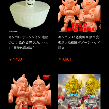
キンコレ サンシャイン 地獄
キンコレ 47 悪魔将軍 原作 完
のコマ 原作 蓄光 スカルヘッ
璧超人始祖編 ダメージヘッド
ド "竜巻砂塵地獄"
肌 A
￥4,480
￥3,861