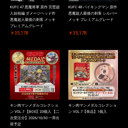
KUFC 47 悪魔将軍 原作 完璧超
KUFC 48 バイキングマン 原作
人始祖編 ダメージヘッド作
悪魔超人最後の刺客 シルバー
悪魔超人最後の刺客 メッキ
メッキ プレミアムグレード
プレミアムグレード
￥35,178
￥35,178
キン肉マンメダルコレクショ
キン肉マンメダルコレクショ
ン VOL.7 【BOX】20個入 【二
ン VOL.7【単品】1個入
次受注分】2026/10/30 一斉出
荷予定