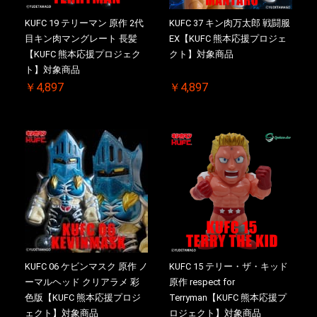
KUFC 19 テリーマン 原作 2代
KUFC 37 キン肉万太郎 戦闘服
目キン肉マングレート 長髪
EX【KUFC 熊本応援プロジェ
【KUFC 熊本応援プロジェク
クト】対象商品
ト】対象商品
￥4,897
￥4,897
KUFC 06 ケビンマスク 原作 ノ
KUFC 15 テリー・ザ・キッド
ーマルヘッド クリアラメ 彩
原作 respect for
色版【KUFC 熊本応援プロジ
Terryman【KUFC 熊本応援プ
ェクト】対象商品
ロジェクト】対象商品