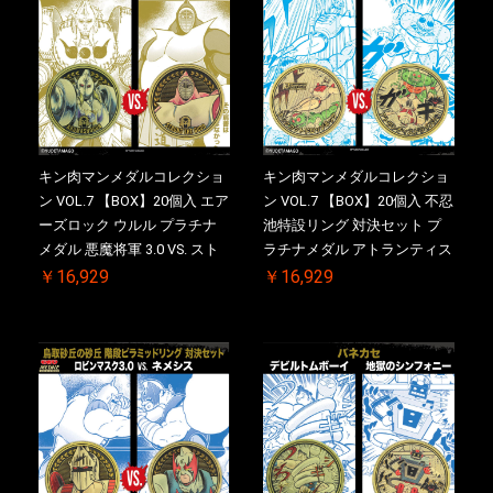
キン肉マンメダルコレクショ
キン肉マンメダルコレクショ
ン VOL.7 【BOX】20個入 エア
ン VOL.7 【BOX】20個入 不忍
ーズロック ウルル プラチナ
池特設リング 対決セット プ
メダル 悪魔将軍 3.0 VS. スト
ラチナメダル アトランティス
ロング・ザ・武道【初回購入
ドライバー VS.ネックカット
￥16,929
￥16,929
特典 】KIN(金)肉メダル(非売
ドロップキック ケース付き
品)付【二次受注分】
【初回購入特典 】KIN(金)肉
2026/10/30 一斉出荷予定
メダル(非売品)付