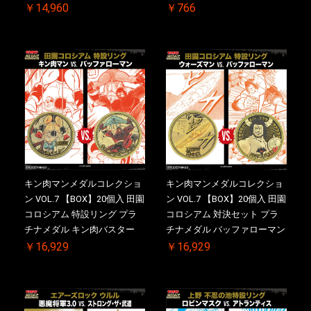
￥14,960
￥766
キン肉マンメダルコレクショ
キン肉マンメダルコレクショ
ン VOL.7 【BOX】20個入 田園
ン VOL.7 【BOX】20個入 田園
コロシアム 特設リング プラ
コロシアム 対決セット プラ
チナメダル キン肉バスター
チナメダル バッファローマン
VS. キン肉バスターやぶり ケ
2.0 顎髭 Ver. VS. 光の矢 ケー
￥16,929
￥16,929
ース付き【初回購入特典 】
ス付き【初回購入特典 】
KIN(金)肉メダル(非売品)付
KIN(金)肉メダル(非売品)付
【二次受注分】2026/10/30 一
【二次受注分】2026/10/30 一
斉出荷予定
斉出荷予定