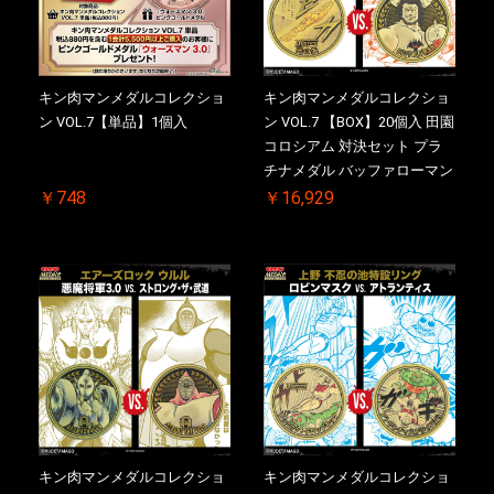
キン肉マンメダルコレクショ
キン肉マンメダルコレクショ
ン VOL.7【単品】1個入
ン VOL.7 【BOX】20個入 田園
コロシアム 対決セット プラ
チナメダル バッファローマン
2.0 顎髭 Ver. VS. 光の矢 初回
￥748
￥16,929
シリアルNO.入 ケース付き
【初回購入特典 】KIN(金)肉
メダル(非売品)付
キン肉マンメダルコレクショ
キン肉マンメダルコレクショ