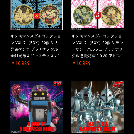
キン肉マンメダルコレクショ
キン肉マンメダルコレクショ
ン VOL.7 【BOX】20個入 天上
ン VOL.7 【BOX】20個入 モン
兄弟ゲンカ プラチナメダル
＝サン＝パルフェ プラチナメ
金銀兄弟 & ジャスティスマン
ダル 悪魔将軍 3.0 VS. アビス
2.0 初回シリアルNO.入 ケース
マン 初回シリアルNO.入 ケー
￥16,929
￥16,929
付き【初回購入特典 】
ス付き【初回購入特典 】
KIN(金)肉メダル(非売品)付
KIN(金)肉メダル(非売品)付