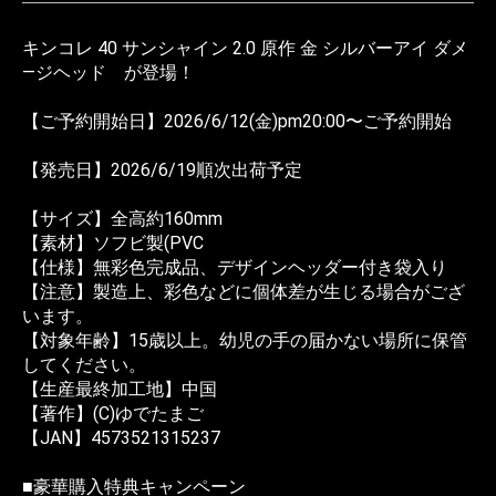
キンコレ 40 サンシャイン 2.0 原作 金 シルバーアイ ダメ
―ジヘッド が登場！
【ご予約開始日】2026/6/12(金)pm20:00〜ご予約開始
【発売日】2026/6/19順次出荷予定
【サイズ】全高約160mm
【素材】ソフビ製(PVC
【仕様】無彩色完成品、デザインヘッダー付き袋入り
【注意】製造上、彩色などに個体差が生じる場合がござ
います。
【対象年齢】15歳以上。幼児の手の届かない場所に保管
してください。
【生産最終加工地】中国
【著作】(C)ゆでたまご
【JAN】4573521315237
■豪華購入特典キャンペーン