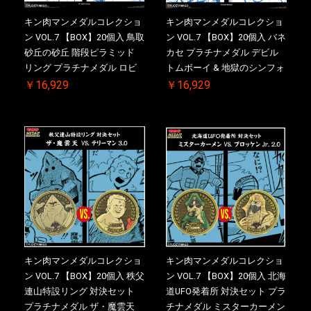
キン肉マンメダルコレクショ
キン肉マンメダルコレクショ
ン VOL.7 【BOX】20個入 鳥取
ン VOL.7 【BOX】20個入 バネ
砂丘の砂丘 階段ピラミッド
カセ プラチナメダル デビル
リング プラチナメダル ロビ
トムボーイ & 地獄のシンフォ
ンマスク VS.ネメシス 初回シ
ニー 初回シリアルNO.入 ケー
￥16,929
￥16,929
リアルNO.入 ケース付き【初
ス付き【初回購入特典 】
回購入特典 】KIN(金)肉メダ
KIN(金)肉メダル(非売品)付
ル(非売品)付
キン肉マンメダルコレクショ
キン肉マンメダルコレクショ
ン VOL.7 【BOX】20個入 秩父
ン VOL.7 【BOX】20個入 北海
連山特設リング 対決セット
道UFO発着所 対決セット プラ
プラチナメダル ザ・魔雲天
チナメダル ミスターカーメン