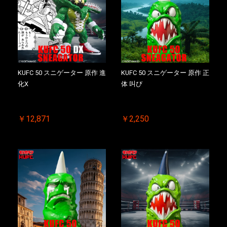
KUFC 50 スニゲーター 原作 進
KUFC 50 スニゲーター 原作 正
化X
体 叫び
￥12,871
￥2,250