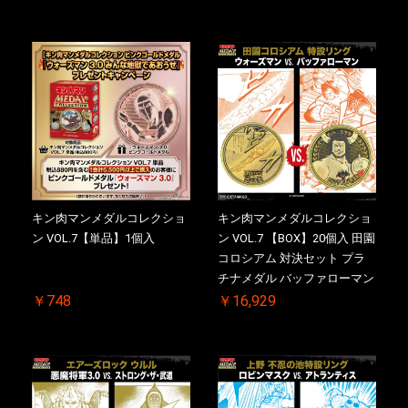
回シリアルNO.入 ケース付き
【初回購入特典 】KIN(金)肉
メダル(非売品)付
キン肉マンメダルコレクショ
キン肉マンメダルコレクショ
ン VOL.7【単品】1個入
ン VOL.7 【BOX】20個入 田園
コロシアム 対決セット プラ
チナメダル バッファローマン
2.0 顎髭 Ver. VS. 光の矢 初回
￥748
￥16,929
シリアルNO.入 ケース付き
【初回購入特典 】KIN(金)肉
メダル(非売品)付