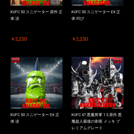
KUFC 50 スニゲーター 原作 正
KUFC 50 スニゲーター EX 正
体 涙
体 叫び
￥2,250
￥2,250
KUFC 50 スニゲーター EX 正
KUFC 47 悪魔将軍 1.5 原作 悪
体 涙
魔超人最後の刺客 メッキ プ
レミアムグレード