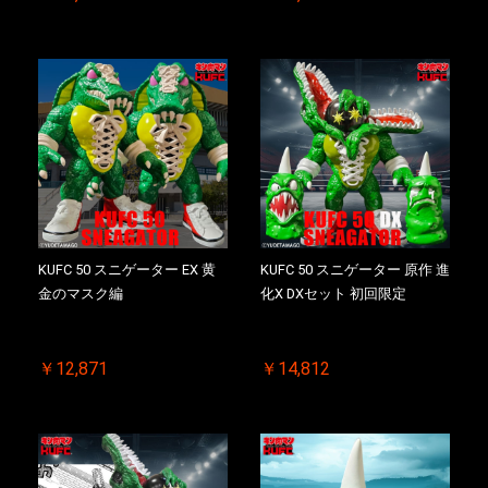
KUFC 50 スニゲーター EX 黄
KUFC 50 スニゲーター 原作 進
金のマスク編
化X DXセット 初回限定
￥12,871
￥14,812