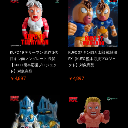
KUFC 19 テリーマン 原作 2代
KUFC 37 キン肉万太郎 戦闘服
目キン肉マングレート 長髪
EX【KUFC 熊本応援プロジェ
【KUFC 熊本応援プロジェク
クト】対象商品
ト】対象商品
￥4,897
￥4,897