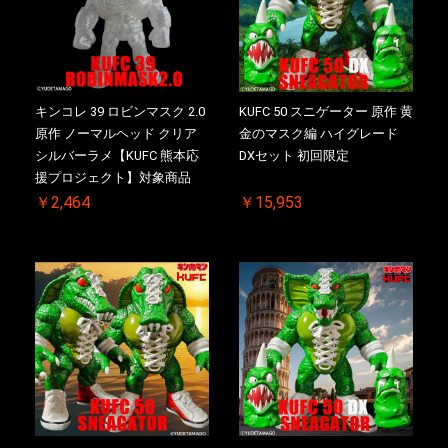
キンコレ 39 ロビンマスク 2.0
KUFC 50 スニゲーター 原作 黄
原作 ノーマルヘッド クリア
金のマスク編 ハイグレード
シルバーラメ【KUFC 熊本応
DXセット 初回限定
援プロジェクト】対象商品
￥2,464
￥15,953