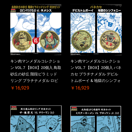
2026/10/30 一斉出荷予定
メダル(非売品)付
キン肉マンメダルコレクショ
キン肉マンメダルコレクショ
ン VOL.7 【BOX】20個入 鳥取
ン VOL.7 【BOX】20個入 バネ
砂丘の砂丘 階段ピラミッド
カセ プラチナメダル デビル
リング プラチナメダル ロビ
トムボーイ & 地獄のシンフォ
ンマスク VS.ネメシス 【初回
ニー ケース付き【初回購入特
￥16,929
￥16,929
購入特典 】KIN(金)肉メダル
典 】KIN(金)肉メダル(非売品)
(非売品)付【二次受注分】
付【二次受注分】2026/10/30
2026/10/30 一斉出荷予定
一斉出荷予定