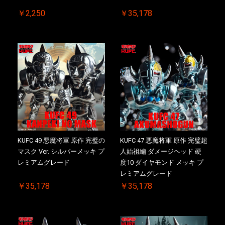
￥2,250
￥35,178
KUFC 49 悪魔将軍 原作 完璧の
KUFC 47 悪魔将軍 原作 完璧超
マスク Ver. シルバーメッキ プ
人始祖編 ダメージヘッド 硬
レミアムグレード
度10 ダイヤモンド メッキ プ
レミアムグレード
￥35,178
￥35,178