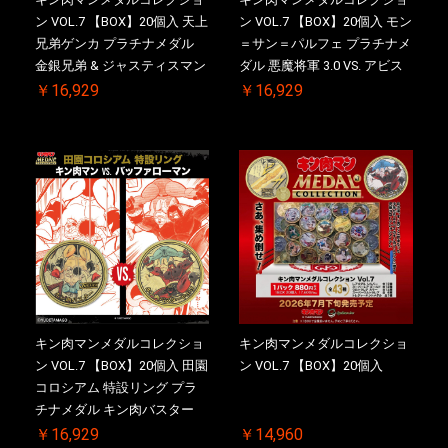
ン VOL.7 【BOX】20個入 天上
ン VOL.7 【BOX】20個入 モン
兄弟ゲンカ プラチナメダル
＝サン＝パルフェ プラチナメ
金銀兄弟 & ジャスティスマン
ダル 悪魔将軍 3.0 VS. アビス
2.0 ケース付き【初回購入特
マン【初回購入特典 】
￥16,929
￥16,929
典 】KIN(金)肉メダル(非売品)
KIN(金)肉メダル(非売品)付
付【二次受注分】2026/10/30
【二次受注分】2026/10/30 一
一斉出荷予定
斉出荷予定
キン肉マンメダルコレクショ
キン肉マンメダルコレクショ
ン VOL.7 【BOX】20個入 田園
ン VOL.7 【BOX】20個入
コロシアム 特設リング プラ
チナメダル キン肉バスター
VS. キン肉バスターやぶり 初
￥16,929
￥14,960