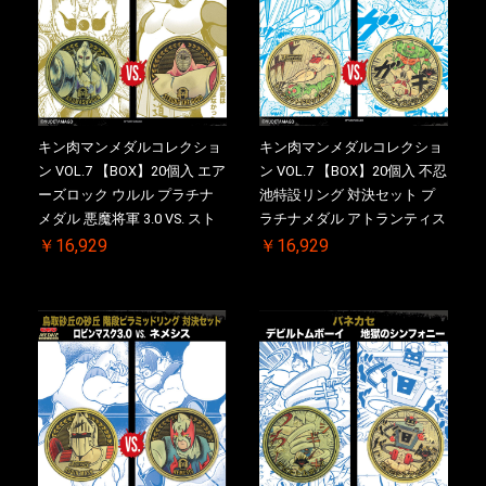
キン肉マンメダルコレクショ
キン肉マンメダルコレクショ
ン VOL.7 【BOX】20個入 エア
ン VOL.7 【BOX】20個入 不忍
ーズロック ウルル プラチナ
池特設リング 対決セット プ
メダル 悪魔将軍 3.0 VS. スト
ラチナメダル アトランティス
ロング・ザ・武道 初回シリア
ドライバー VS.ネックカット
￥16,929
￥16,929
ルNO.入 ケース付き【初回購
ドロップキック 初回シリアル
入特典 】KIN(金)肉メダル(非
NO.入 ケース付き【初回購入
売品)付
特典 】KIN(金)肉メダル(非売
品)付