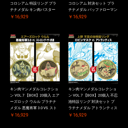
コロシアム 特設リング プラ
コロシアム 対決セット プラ
チナメダル キン肉バスター
チナメダル バッファローマン
VS. キン肉バスターやぶり ケ
2.0 顎髭 Ver. VS. 光の矢 ケー
￥16,929
￥16,929
ース付き【初回購入特典 】
ス付き【初回購入特典 】
KIN(金)肉メダル(非売品)付
KIN(金)肉メダル(非売品)付
【二次受注分】2026/10/30 一
【二次受注分】2026/10/30 一
斉出荷予定
斉出荷予定
キン肉マンメダルコレクショ
キン肉マンメダルコレクショ
ン VOL.7 【BOX】20個入 エア
ン VOL.7 【BOX】20個入 不忍
ーズロック ウルル プラチナ
池特設リング 対決セット プ
メダル 悪魔将軍 3.0 VS. スト
ラチナメダル アトランティス
ロング・ザ・武道【初回購入
ドライバー VS.ネックカット
￥16,929
￥16,929
特典 】KIN(金)肉メダル(非売
ドロップキック ケース付き
品)付【二次受注分】
【初回購入特典 】KIN(金)肉