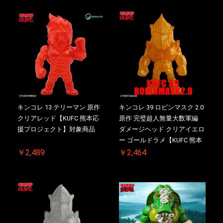
お買い物を続ける
カートへ進む
キンコレ 13 テリーマン 原作
キンコレ 39 ロビンマスク 2.0
クリアレッド【KUFC 熊本応
原作 完璧超人無量大数軍編
援プロジェクト】対象商品
ダメージヘッド クリアイエロ
ー ゴールドラメ【KUFC 熊本
応援プロジェクト】対象商品
￥2,489
￥2,464