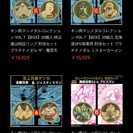
キン肉マンメダルコレクショ
キン肉マンメダルコレクショ
ン VOL.7 【BOX】20個入 秩父
ン VOL.7 【BOX】20個入 北海
連山特設リング 対決セット
道UFO発着所 対決セット プラ
プラチナメダル ザ・魔雲天
チナメダル ミスターカーメン
VS. テリーマン 3.0 ケース付
VS. ブロッケン Jr. 2.0 ケース
￥16,929
￥16,929
き【初回購入特典 】KIN(金)
付き【初回購入特典 】
肉メダル(非売品)付【二次受
KIN(金)肉メダル(非売品)付
注分】2026/10/30 一斉出荷予
【二次受注分】2026/10/30 一
定
斉出荷予定
キン肉マンメダルコレクショ
キン肉マンメダルコレクショ