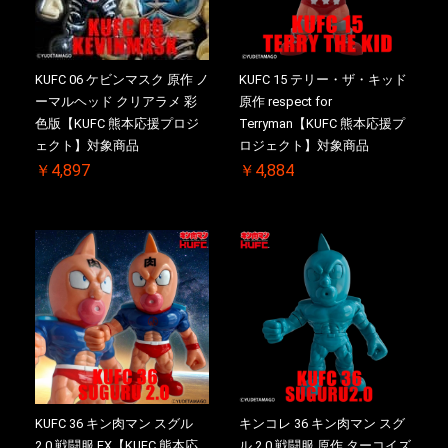
KUFC 06 ケビンマスク 原作 ノ
KUFC 15 テリー・ザ・キッド
ーマルヘッド クリアラメ 彩
原作 respect for
色版【KUFC 熊本応援プロジ
Terryman【KUFC 熊本応援プ
ェクト】対象商品
ロジェクト】対象商品
￥4,897
￥4,884
KUFC 36 キン肉マン スグル
キンコレ 36 キン肉マン スグ
2.0 戦闘服 EX【KUFC 熊本応
ル 2.0 戦闘服 原作 ターコイズ