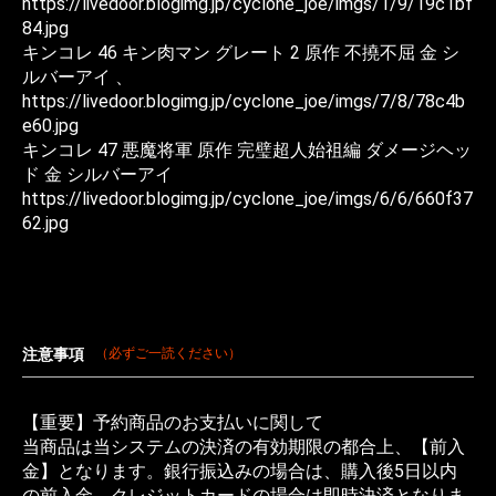
https://livedoor.blogimg.jp/cyclone_joe/imgs/1/9/19c1bf
84.jpg
キンコレ 46 キン肉マン グレート 2 原作 不撓不屈 金 シ
ルバーアイ 、
https://livedoor.blogimg.jp/cyclone_joe/imgs/7/8/78c4b
e60.jpg
キンコレ 47 悪魔将軍 原作 完璧超人始祖編 ダメージヘッ
ド 金 シルバーアイ
https://livedoor.blogimg.jp/cyclone_joe/imgs/6/6/660f37
62.jpg
注意事項
（必ずご一読ください）
【重要】予約商品のお支払いに関して
当商品は当システムの決済の有効期限の都合上、【前入
金】となります。銀行振込みの場合は、購入後5日以内
の前入金、クレジットカードの場合は即時決済となりま