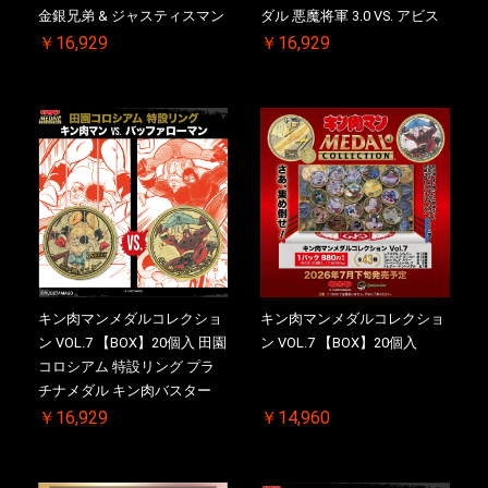
金銀兄弟 & ジャスティスマン
ダル 悪魔将軍 3.0 VS. アビス
2.0 ケース付き【初回購入特
マン【初回購入特典 】
￥16,929
￥16,929
典 】KIN(金)肉メダル(非売品)
KIN(金)肉メダル(非売品)付
付【二次受注分】2026/10/30
【二次受注分】2026/10/30 一
一斉出荷予定
斉出荷予定
キン肉マンメダルコレクショ
キン肉マンメダルコレクショ
ン VOL.7 【BOX】20個入 田園
ン VOL.7 【BOX】20個入
コロシアム 特設リング プラ
チナメダル キン肉バスター
VS. キン肉バスターやぶり 初
￥16,929
￥14,960
回シリアルNO.入 ケース付き
【初回購入特典 】KIN(金)肉
メダル(非売品)付