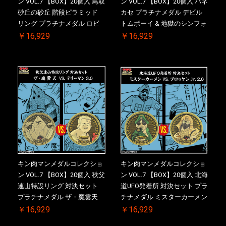
ン VOL.7 【BOX】20個入 鳥取
ン VOL.7 【BOX】20個入 バネ
砂丘の砂丘 階段ピラミッド
カセ プラチナメダル デビル
リング プラチナメダル ロビ
トムボーイ & 地獄のシンフォ
ンマスク VS.ネメシス 初回シ
ニー 初回シリアルNO.入 ケー
￥16,929
￥16,929
リアルNO.入 ケース付き【初
ス付き【初回購入特典 】
回購入特典 】KIN(金)肉メダ
KIN(金)肉メダル(非売品)付
ル(非売品)付
キン肉マンメダルコレクショ
キン肉マンメダルコレクショ
ン VOL.7 【BOX】20個入 秩父
ン VOL.7 【BOX】20個入 北海
連山特設リング 対決セット
道UFO発着所 対決セット プラ
プラチナメダル ザ・魔雲天
チナメダル ミスターカーメン
VS. テリーマン 3.0 初回シリア
VS. ブロッケン Jr. 2.0 初回シ
￥16,929
￥16,929
ルNO.入 ケース付き【初回購
リアルNO.入 ケース付き【初