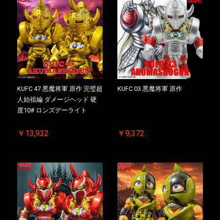
KUFC 47 悪魔将軍 原作 完璧超
KUFC 03 悪魔将軍 原作
人始祖編 ダメージヘッド 硬
度10# ロンズデーライト
￥13,932
￥9,372