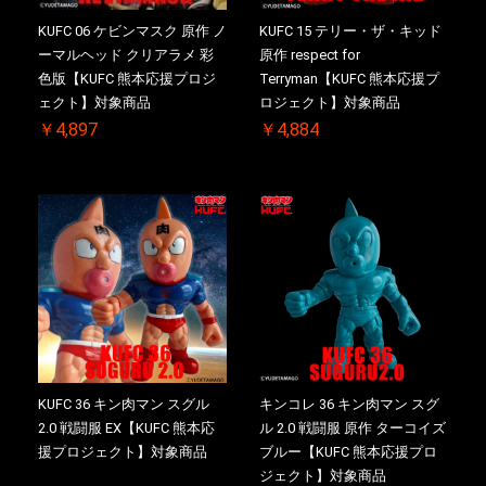
KUFC 06 ケビンマスク 原作 ノ
KUFC 15 テリー・ザ・キッド
ーマルヘッド クリアラメ 彩
原作 respect for
色版【KUFC 熊本応援プロジ
Terryman【KUFC 熊本応援プ
ェクト】対象商品
ロジェクト】対象商品
￥4,897
￥4,884
KUFC 36 キン肉マン スグル
キンコレ 36 キン肉マン スグ
2.0 戦闘服 EX【KUFC 熊本応
ル 2.0 戦闘服 原作 ターコイズ
援プロジェクト】対象商品
ブルー【KUFC 熊本応援プロ
ジェクト】対象商品