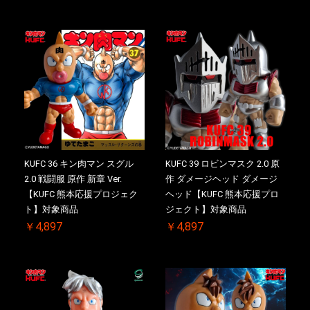
KUFC 36 キン肉マン スグル
KUFC 39 ロビンマスク 2.0 原
2.0 戦闘服 原作 新章 Ver.
作 ダメージヘッド ダメージ
【KUFC 熊本応援プロジェク
ヘッド【KUFC 熊本応援プロ
ト】対象商品
ジェクト】対象商品
￥4,897
￥4,897