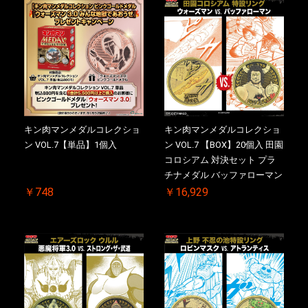
キン肉マンメダルコレクショ
キン肉マンメダルコレクショ
ン VOL.7【単品】1個入
ン VOL.7 【BOX】20個入 田園
コロシアム 対決セット プラ
チナメダル バッファローマン
2.0 顎髭 Ver. VS. 光の矢 初回
￥748
￥16,929
シリアルNO.入 ケース付き
【初回購入特典 】KIN(金)肉
メダル(非売品)付