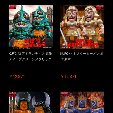
KUFC 43 アトランティス 原作
KUFC 44 ミスターカーメン 原
ディープグリーンメタリック
作 新章
￥12,871
￥12,871