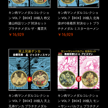
キン肉マンメダルコレクショ
キン肉マンメダルコレクショ
ン VOL.7 【BOX】20個入 秩父
ン VOL.7 【BOX】20個入 北海
連山特設リング 対決セット
道UFO発着所 対決セット プラ
プラチナメダル ザ・魔雲天
チナメダル ミスターカーメン
VS. テリーマン 3.0 ケース付
VS. ブロッケン Jr. 2.0 ケース
￥16,929
￥16,929
き【初回購入特典 】KIN(金)
付き【初回購入特典 】
肉メダル(非売品)付【二次受
KIN(金)肉メダル(非売品)付
注分】2026/10/30 一斉出荷予
【二次受注分】2026/10/30 一
定
斉出荷予定
キン肉マンメダルコレクショ
キン肉マンメダルコレクショ
ン VOL.7 【BOX】20個入 天上
ン VOL.7 【BOX】20個入 モン
兄弟ゲンカ プラチナメダル
＝サン＝パルフェ プラチナメ