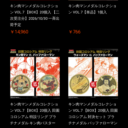
キン肉マンメダルコレクショ
キン肉マンメダルコレクショ
ン VOL.7 【BOX】20個入 【二
ン VOL.7【単品】1個入
次受注分】2026/10/30 一斉出
荷予定
￥14,960
￥766
キン肉マンメダルコレクショ
キン肉マンメダルコレクショ
ン VOL.7 【BOX】20個入 田園
ン VOL.7 【BOX】20個入 田園
コロシアム 特設リング プラ
コロシアム 対決セット プラ
チナメダル キン肉バスター
チナメダル バッファローマン