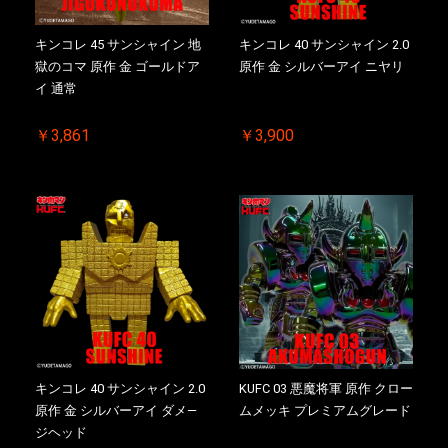
キンコレ 45 サンシャイン 地
キンコレ 40 サンシャイン 2.0
獄のコマ 原作 金 ゴールドア
原作 金 シルバーアイ ニヤリ
イ 通常
￥3,861
￥3,900
キンコレ 40 サンシャイン 2.0
KUFC 03 悪魔将軍 原作 クロー
原作 金 シルバーアイ ダメ―
ムメッキ プレミアムグレード
ジヘッド