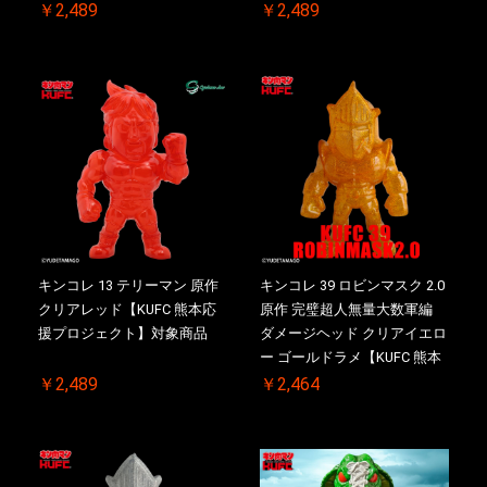
￥2,489
￥2,489
キンコレ 13 テリーマン 原作
キンコレ 39 ロビンマスク 2.0
クリアレッド【KUFC 熊本応
原作 完璧超人無量大数軍編
援プロジェクト】対象商品
ダメージヘッド クリアイエロ
ー ゴールドラメ【KUFC 熊本
応援プロジェクト】対象商品
￥2,489
￥2,464