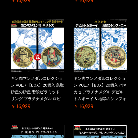
￥16,929
￥16,929
特典 】KIN(金)肉メダル(非売
ドロップキック ケース付き
品)付【二次受注分】
【初回購入特典 】KIN(金)肉
2026/10/30 一斉出荷予定
メダル(非売品)付
キン肉マンメダルコレクショ
キン肉マンメダルコレクショ
ン VOL.7 【BOX】20個入 鳥取
ン VOL.7 【BOX】20個入 バネ
砂丘の砂丘 階段ピラミッド
カセ プラチナメダル デビル
リング プラチナメダル ロビ
トムボーイ & 地獄のシンフォ
ンマスク VS.ネメシス 【初回
ニー ケース付き【初回購入特
￥16,929
￥16,929
購入特典 】KIN(金)肉メダル
典 】KIN(金)肉メダル(非売品)
(非売品)付【二次受注分】
付【二次受注分】2026/10/30
2026/10/30 一斉出荷予定
一斉出荷予定