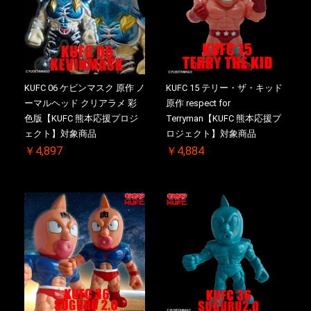
お買い物を続ける
カートへ進む
KUFC 06 ケビンマスク 原作 ノ
KUFC 15 テリー・ザ・キッド
ーマルヘッド クリアラメ 彩
原作 respect for
色版【KUFC 熊本応援プロジ
Terryman【KUFC 熊本応援プ
ェクト】対象商品
ロジェクト】対象商品
￥4,897
￥4,884