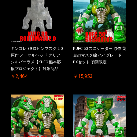
キンコレ 39 ロビンマスク 2.0
KUFC 50 スニゲーター 原作 黄
原作 ノーマルヘッド クリア
金のマスク編 ハイグレード
シルバーラメ【KUFC 熊本応
DXセット 初回限定
援プロジェクト】対象商品
￥2,464
￥15,953