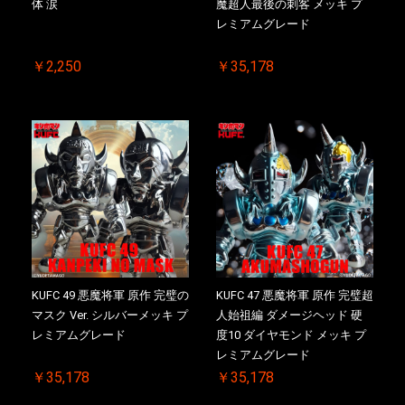
体 涙
魔超人最後の刺客 メッキ プ
レミアムグレード
￥2,250
￥35,178
KUFC 49 悪魔将軍 原作 完璧の
KUFC 47 悪魔将軍 原作 完璧超
マスク Ver. シルバーメッキ プ
人始祖編 ダメージヘッド 硬
レミアムグレード
度10 ダイヤモンド メッキ プ
レミアムグレード
￥35,178
￥35,178