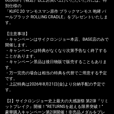
60,000円（税込）以上お買い上げいただいた方には、特
別仕様の
「KUFC 20 マンモスマン原作 ブラックマンモス 咆哮 パ
ールブラック ROLLING CRADLE」をプレゼントいたしま
す。
【注意事項】
・キャンペーンはサイクロンジョー本店、BASE店のみで
開催します。
・キャンペーンは特典がなくなり次第予告なく終了する
ことがあります。
・キャンペーン景品は後日物販で販売することもありま
す。
・万一完売の場合は相当の特典を代替でご用意する予定
です。
・上記特典は2026年8月21日(金)より分納手配の予定で
す。
【2】サイクロンジョー史上最大の大感謝祭 第2弾『リミ
ットブレイク』開催！"RETURNSを超える限界突破！"
豪華購入キャンペーン第2弾開催！非売品メダルをプレ