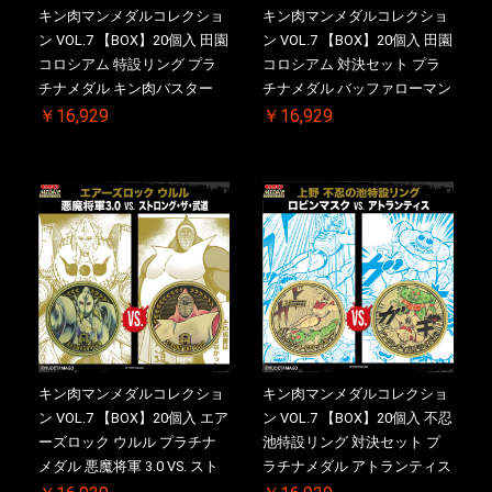
キン肉マンメダルコレクショ
キン肉マンメダルコレクショ
ン VOL.7 【BOX】20個入 田園
ン VOL.7 【BOX】20個入 田園
コロシアム 特設リング プラ
コロシアム 対決セット プラ
チナメダル キン肉バスター
チナメダル バッファローマン
VS. キン肉バスターやぶり ケ
2.0 顎髭 Ver. VS. 光の矢 ケー
￥16,929
￥16,929
ース付き【初回購入特典 】
ス付き【初回購入特典 】
KIN(金)肉メダル(非売品)付
KIN(金)肉メダル(非売品)付
【二次受注分】2026/10/30 一
【二次受注分】2026/10/30 一
斉出荷予定
斉出荷予定
キン肉マンメダルコレクショ
キン肉マンメダルコレクショ
ン VOL.7 【BOX】20個入 エア
ン VOL.7 【BOX】20個入 不忍
ーズロック ウルル プラチナ
池特設リング 対決セット プ
メダル 悪魔将軍 3.0 VS. スト
ラチナメダル アトランティス
ロング・ザ・武道【初回購入
ドライバー VS.ネックカット