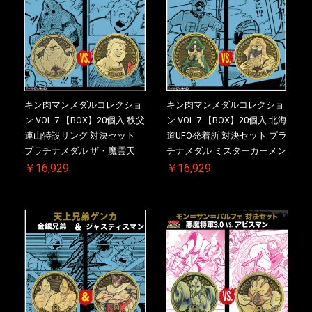
キン肉マンメダルコレクショ
キン肉マンメダルコレクショ
ン VOL.7 【BOX】20個入 秩父
ン VOL.7 【BOX】20個入 北海
連山特設リング 対決セット
道UFO発着所 対決セット プラ
プラチナメダル ザ・魔雲天
チナメダル ミスターカーメン
VS. テリーマン 3.0 ケース付
VS. ブロッケン Jr. 2.0 ケース
￥16,929
￥16,929
き【初回購入特典 】KIN(金)
付き【初回購入特典 】
肉メダル(非売品)付【二次受
KIN(金)肉メダル(非売品)付
注分】2026/10/30 一斉出荷予
【二次受注分】2026/10/30 一
定
斉出荷予定