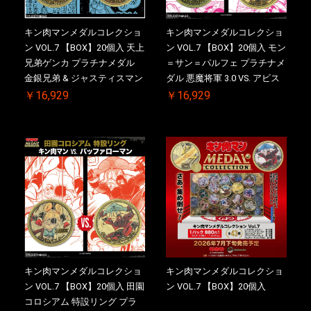
キン肉マンメダルコレクショ
キン肉マンメダルコレクショ
ン VOL.7 【BOX】20個入 天上
ン VOL.7 【BOX】20個入 モン
兄弟ゲンカ プラチナメダル
＝サン＝パルフェ プラチナメ
金銀兄弟 & ジャスティスマン
ダル 悪魔将軍 3.0 VS. アビス
2.0 ケース付き【初回購入特
マン【初回購入特典 】
￥16,929
￥16,929
典 】KIN(金)肉メダル(非売品)
KIN(金)肉メダル(非売品)付
付【二次受注分】2026/10/30
【二次受注分】2026/10/30 一
一斉出荷予定
斉出荷予定
キン肉マンメダルコレクショ
キン肉マンメダルコレクショ
ン VOL.7 【BOX】20個入 田園
ン VOL.7 【BOX】20個入
コロシアム 特設リング プラ