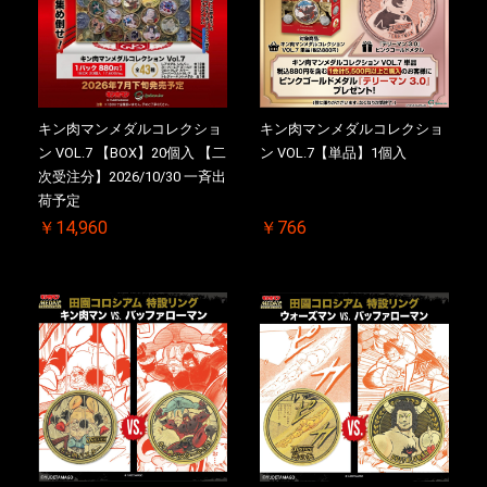
キン肉マンメダルコレクショ
キン肉マンメダルコレクショ
ン VOL.7 【BOX】20個入 【二
ン VOL.7【単品】1個入
次受注分】2026/10/30 一斉出
荷予定
￥14,960
￥766