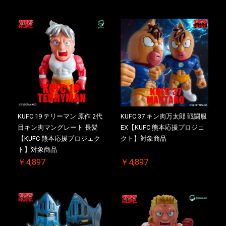
KUFC 19 テリーマン 原作 2代
KUFC 37 キン肉万太郎 戦闘服
目キン肉マングレート 長髪
EX【KUFC 熊本応援プロジェ
【KUFC 熊本応援プロジェク
クト】対象商品
ト】対象商品
￥4,897
￥4,897