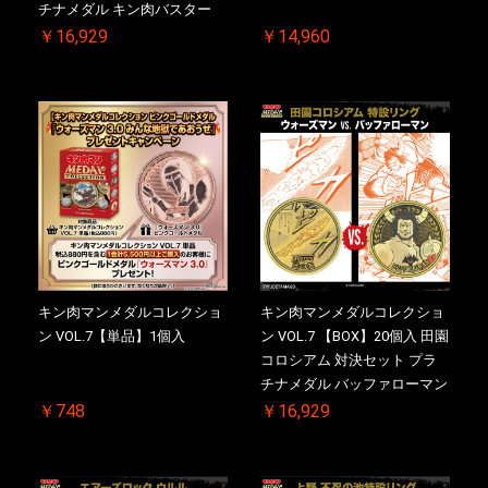
チナメダル キン肉バスター
VS. キン肉バスターやぶり 初
￥16,929
￥14,960
回シリアルNO.入 ケース付き
【初回購入特典 】KIN(金)肉
メダル(非売品)付
キン肉マンメダルコレクショ
キン肉マンメダルコレクショ
ン VOL.7【単品】1個入
ン VOL.7 【BOX】20個入 田園
コロシアム 対決セット プラ
チナメダル バッファローマン
2.0 顎髭 Ver. VS. 光の矢 初回
￥748
￥16,929
シリアルNO.入 ケース付き
【初回購入特典 】KIN(金)肉
メダル(非売品)付