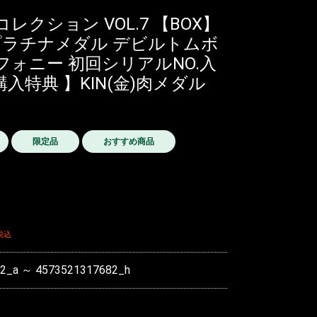
クション VOL.7 【BOX】
 プラチナメダル デビルトムボ
フォニー 初回シリアルNO.入
特典 】KIN(金)肉メダル
限定品
おすすめ商品
税込
2_a ～ 4573521317682_h