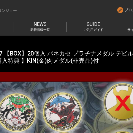
ブロ
ロンジョー
NEWS
GUIDE
新着情報一覧
ご利用ガイド
サ
7 【BOX】20個入 バネカセ プラチナメダル デビ
入特典 】KIN(金)肉メダル(非売品)付