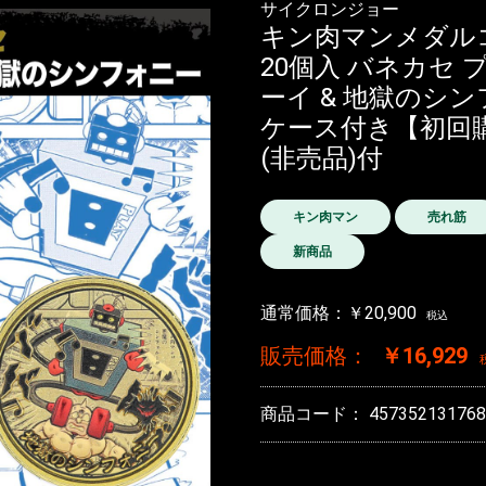
サイクロンジョー
キン肉マンメダルコレ
20個入 バネカセ
ーイ & 地獄のシン
ケース付き【初回購入
(非売品)付
キン肉マン
売れ筋
新商品
通常価格：
￥20,900
税込
販売価格：
￥16,929
商品コード：
457352131768