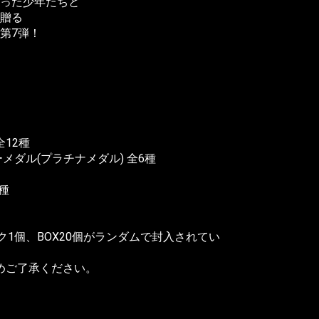
った少年たちと
贈る
第7弾！
全12種
メダル(プラチナメダル) 全6種
種
ク1個、BOX20個がランダムで封入されてい
予めご了承ください。