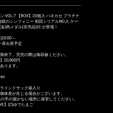
VOL.7 【BOX】20個入 バネカセ プラチナ
地獄のシンフォニー 初回シリアルNO.入 ケー
(金)肉メダル(非売品)付 が登場！
20:00～
金)一斉出荷予定
第終了。完売の際は御容赦ください。
0,900円
あります。
mm
ブラインドサック箱入り
個体差が生じる場合がございます。
児の手の届かない場所に保管してください。
】(C)ゆでたまご