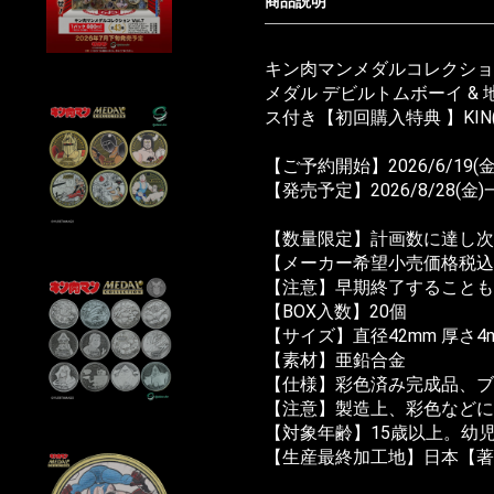
商品説明
キン肉マンメダルコレクション 
メダル デビルトムボーイ & 
ス付き【初回購入特典 】KIN
【ご予約開始】2026/6/19(金)
【発売予定】2026/8/28(
【数量限定】計画数に達し次
【メーカー希望小売価格税込】2
【注意】早期終了することも
【BOX入数】20個
【サイズ】直径42mm 厚さ4
【素材】亜鉛合金
【仕様】彩色済み完成品、
【注意】製造上、彩色などに
【対象年齢】15歳以上。幼
【生産最終加工地】日本【著作