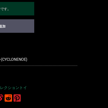
中です。
追加
YCLONENOE)
レクショントイ