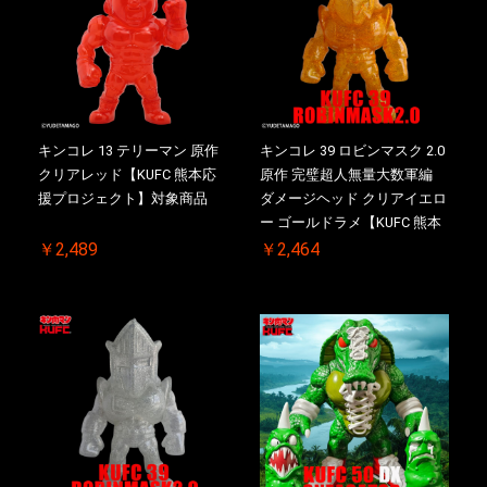
キンコレ 13 テリーマン 原作
キンコレ 39 ロビンマスク 2.0
クリアレッド【KUFC 熊本応
原作 完璧超人無量大数軍編
援プロジェクト】対象商品
ダメージヘッド クリアイエロ
ー ゴールドラメ【KUFC 熊本
応援プロジェクト】対象商品
￥2,489
￥2,464