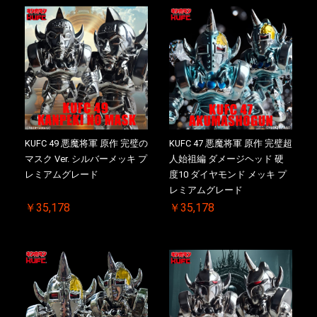
KUFC 49 悪魔将軍 原作 完璧の
KUFC 47 悪魔将軍 原作 完璧超
マスク Ver. シルバーメッキ プ
人始祖編 ダメージヘッド 硬
レミアムグレード
度10 ダイヤモンド メッキ プ
レミアムグレード
￥35,178
￥35,178