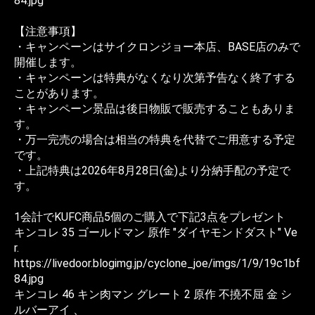
84.jpg
【注意事項】
・キャンペーンはサイクロンジョー本店、BASE店のみで
開催します。
・キャンペーンは特典がなくなり次第予告なく終了する
ことがあります。
・キャンペーン景品は後日物販で販売することもありま
す。
・万一完売の場合は相当の特典を代替でご用意する予定
です。
・上記特典は2026年8月28日(金)より分納手配の予定で
す。
1会計でKUFC商品5個のご購入で下記3点をプレゼント
キンコレ 35 ゴールドマン 原作 "ダイヤモンドダスト" Ve
r.
https://livedoor.blogimg.jp/cyclone_joe/imgs/1/9/19c1bf
84.jpg
キンコレ 46 キン肉マン グレート 2 原作 不撓不屈 金 シ
ルバーアイ 、