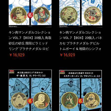
キン肉マンメダルコレクショ
キン肉マンメダルコレクショ
ン VOL.7 【BOX】20個入 鳥取
ン VOL.7 【BOX】20個入 バネ
砂丘の砂丘 階段ピラミッド
カセ プラチナメダル デビル
リング プラチナメダル ロビ
トムボーイ & 地獄のシンフォ
ンマスク VS.ネメシス 【初回
ニー ケース付き【初回購入特
￥16,929
￥16,929
購入特典 】KIN(金)肉メダル
典 】KIN(金)肉メダル(非売品)
(非売品)付【二次受注分】
付【二次受注分】2026/10/30
2026/10/30 一斉出荷予定
一斉出荷予定