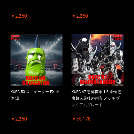
￥2,250
￥2,250
KUFC 50 スニゲーター EX 正
KUFC 47 悪魔将軍 1.5 原作 悪
体 涙
魔超人最後の刺客 メッキ プ
レミアムグレード
￥2,250
￥35,178