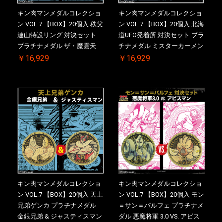
キン肉マンメダルコレクショ
キン肉マンメダルコレクショ
ン VOL.7 【BOX】20個入 秩父
ン VOL.7 【BOX】20個入 北海
連山特設リング 対決セット
道UFO発着所 対決セット プラ
プラチナメダル ザ・魔雲天
チナメダル ミスターカーメン
VS. テリーマン 3.0 ケース付
VS. ブロッケン Jr. 2.0 ケース
￥16,929
￥16,929
き【初回購入特典 】KIN(金)
付き【初回購入特典 】
肉メダル(非売品)付【二次受
KIN(金)肉メダル(非売品)付
注分】2026/10/30 一斉出荷予
【二次受注分】2026/10/30 一
定
斉出荷予定
キン肉マンメダルコレクショ
キン肉マンメダルコレクショ
ン VOL.7 【BOX】20個入 天上
ン VOL.7 【BOX】20個入 モン
兄弟ゲンカ プラチナメダル
＝サン＝パルフェ プラチナメ
金銀兄弟 & ジャスティスマン
ダル 悪魔将軍 3.0 VS. アビス