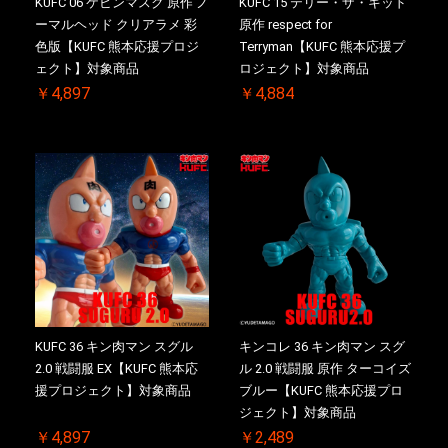
KUFC 06 ケビンマスク 原作 ノ
KUFC 15 テリー・ザ・キッド
ーマルヘッド クリアラメ 彩
原作 respect for
色版【KUFC 熊本応援プロジ
Terryman【KUFC 熊本応援プ
ェクト】対象商品
ロジェクト】対象商品
￥4,897
￥4,884
KUFC 36 キン肉マン スグル
キンコレ 36 キン肉マン スグ
2.0 戦闘服 EX【KUFC 熊本応
ル 2.0 戦闘服 原作 ターコイズ
援プロジェクト】対象商品
ブルー【KUFC 熊本応援プロ
ジェクト】対象商品
￥4,897
￥2,489