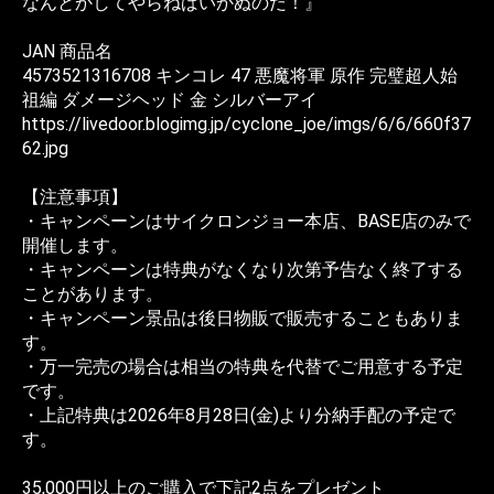
なんとかしてやらねばいかぬのだ！』
JAN 商品名
4573521316708 キンコレ 47 悪魔将軍 原作 完璧超人始
祖編 ダメージヘッド 金 シルバーアイ
https://livedoor.blogimg.jp/cyclone_joe/imgs/6/6/660f37
62.jpg
【注意事項】
・キャンペーンはサイクロンジョー本店、BASE店のみで
開催します。
・キャンペーンは特典がなくなり次第予告なく終了する
ことがあります。
・キャンペーン景品は後日物販で販売することもありま
す。
・万一完売の場合は相当の特典を代替でご用意する予定
です。
・上記特典は2026年8月28日(金)より分納手配の予定で
す。
35,000円以上のご購入で下記2点をプレゼント