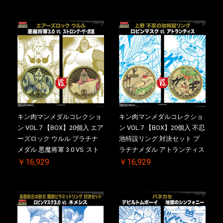
ース付き【初回購入特典 】
ス付き【初回購入特典 】
KIN(金)肉メダル(非売品)付
KIN(金)肉メダル(非売品)付
【二次受注分】2026/10/30 一
【二次受注分】2026/10/30 一
斉出荷予定
斉出荷予定
キン肉マンメダルコレクショ
キン肉マンメダルコレクショ
ン VOL.7 【BOX】20個入 エア
ン VOL.7 【BOX】20個入 不忍
ーズロック ウルル プラチナ
池特設リング 対決セット プ
メダル 悪魔将軍 3.0 VS. スト
ラチナメダル アトランティス
ロング・ザ・武道【初回購入
ドライバー VS.ネックカット
￥16,929
￥16,929
特典 】KIN(金)肉メダル(非売
ドロップキック ケース付き
品)付【二次受注分】
【初回購入特典 】KIN(金)肉
2026/10/30 一斉出荷予定
メダル(非売品)付