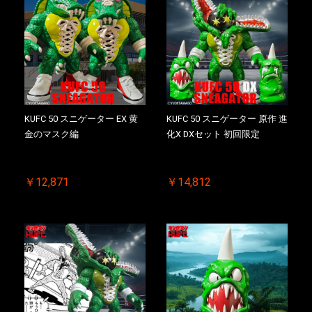
KUFC 50 スニゲーター EX 黄
KUFC 50 スニゲーター 原作 進
金のマスク編
化X DXセット 初回限定
￥12,871
￥14,812