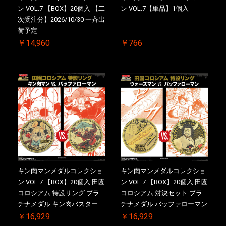
ン VOL.7 【BOX】20個入 【二
ン VOL.7【単品】1個入
次受注分】2026/10/30 一斉出
荷予定
￥14,960
￥766
キン肉マンメダルコレクショ
キン肉マンメダルコレクショ
ン VOL.7 【BOX】20個入 田園
ン VOL.7 【BOX】20個入 田園
コロシアム 特設リング プラ
コロシアム 対決セット プラ
チナメダル キン肉バスター
チナメダル バッファローマン
VS. キン肉バスターやぶり ケ
2.0 顎髭 Ver. VS. 光の矢 ケー
￥16,929
￥16,929