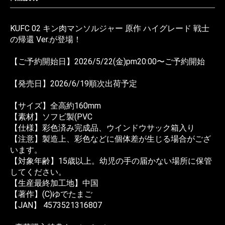
KUFC 02 キン肉マンソルジャー 原作 ハイグレード 戦士
の帰還 Ver.が登場！
【ご予約開始日】2026/5/22(金)pm20:00〜ご予約開始
【発売日】2026/6/19順次出荷予定
【サイズ】全高約160mm
【素材】ソフビ製(PVC
【仕様】彩色済み完成品、ウインドウサック箱入り
【注意】製造上、彩色などに個体差が生じる場合がござ
います。
【対象年齢】15歳以上。幼児の手の届かない場所に保管
してください。
【生産最終加工地】中国
【著作】(C)ゆでたまご
【JAN】 4573521316807