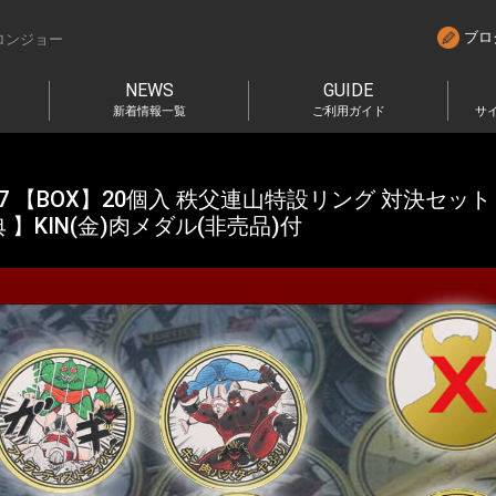
ブロ
ロンジョー
NEWS
GUIDE
新着情報一覧
ご利用ガイド
サ
 【BOX】20個入 秩父連山特設リング 対決セット 
 】KIN(金)肉メダル(非売品)付