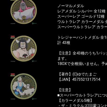
ノーマルメダル
レアメダル シルバー 全12種
スーパーレア ゴールド12種
ウルトラレア カラーメダル 
スーパーウルトラレア カラー
トレジャーハントメダル 全1
計 43種
【注意】全43種のうち1パッ
ます。
1BOXで全種揃いません。
【著作】(C)ゆでたまご
【JAN】4573521317514
【注意】
■スーパーウルトラレアについ
【カラーメダル5種】
・ザ・ミラクルズ(日蒙コンビ