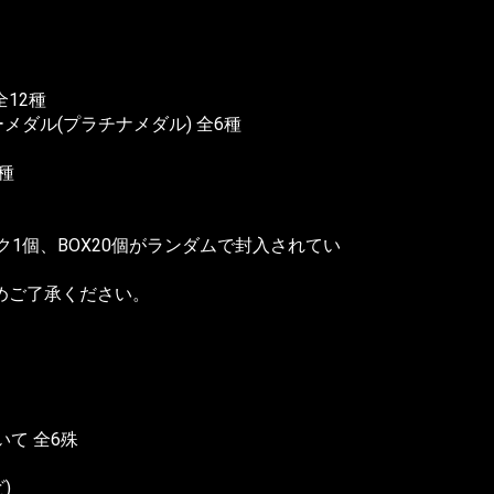
全12種
メダル(プラチナメダル) 全6種
種
ク1個、BOX20個がランダムで封入されてい
予めご了承ください。
て 全6殊
)