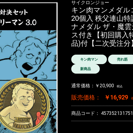
サイクロンジョー
キン肉マンメダルコレ
20個入 秩父連山
ナメダル ザ・魔雲天
ス付き【初回購入特典
品)付【二次受注分】2
キン肉マン
売れ筋
新商品
通常価格：
￥20,900
税込
販売価格：
￥16,929
商品コード：
457352131751