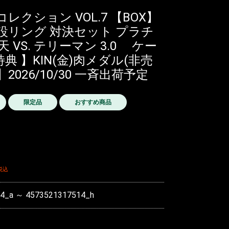
クション VOL.7 【BOX】
特設リング 対決セット プラチ
 VS. テリーマン 3.0 ケー
 】KIN(金)肉メダル(非売
026/10/30 一斉出荷予定
限定品
おすすめ商品
税込
4_a ～ 4573521317514_h