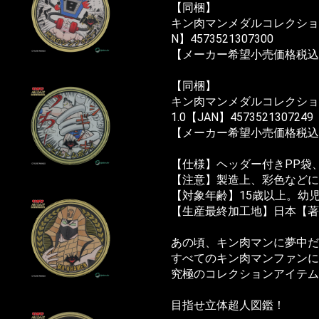
【同梱】
お買い物を続ける
カートへ進む
キン肉マンメダルコレクション 
N】4573521307300
【メーカー希望小売価格税込】1
【同梱】
キン肉マンメダルコレクション プ
1.0【JAN】4573521307249
【メーカー希望小売価格税込】1
【仕様】ヘッダー付きPP袋
【注意】製造上、彩色などに
【対象年齢】15歳以上。幼
【生産最終加工地】日本【著作
あの頃、キン肉マンに夢中だ
すべてのキン肉マンファンに
究極のコレクションアイテム
目指せ立体超人図鑑！