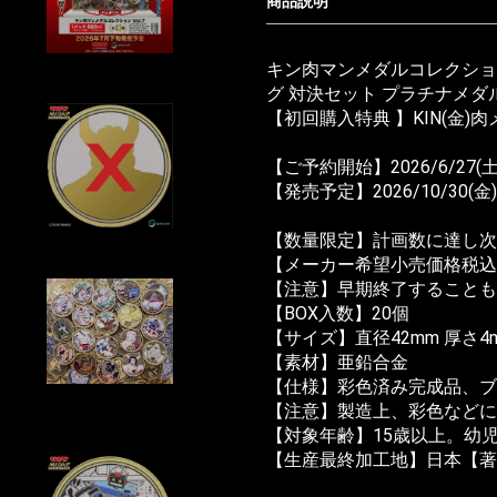
商品説明
キン肉マンメダルコレクション 
グ 対決セット プラチナメダル 
【初回購入特典 】KIN(金)肉
【ご予約開始】2026/6/27(土)
【発売予定】2026/10/30(
【数量限定】計画数に達し次
【メーカー希望小売価格税込】2
【注意】早期終了することも
【BOX入数】20個
【サイズ】直径42mm 厚さ4
【素材】亜鉛合金
【仕様】彩色済み完成品、
【注意】製造上、彩色などに
【対象年齢】15歳以上。幼
【生産最終加工地】日本【著作