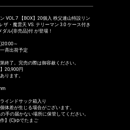
VOL.7 【BOX】20個入 秩父連山特設リン
ザ・魔雲天 VS. テリーマン 3.0 ケース付き
メダル(非売品)付 が登場！
20:00～
金)一斉出荷予定
第終了。完売の際は御容赦ください。
0,900円
あります。
mm
ブラインドサック箱入り
個体差が生じる場合がございます。
児の手の届かない場所に保管してください。
】(C)ゆでたまご