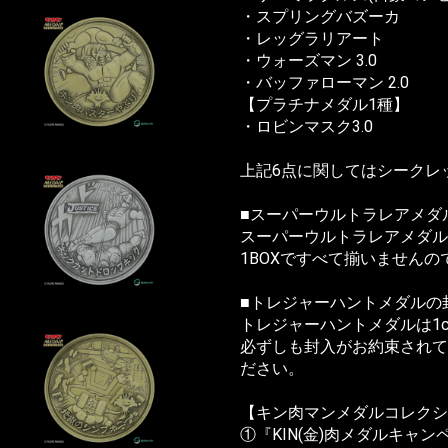
・スプリングバズーカ
・レッグラリアート
・ウォーズマン 3.0
・バッファローマン 2.0
【プラチナメダル1種】
・ロビンマスク3.0
上記6点に関してはシークレ
■スーパーウルトラレアメダ
スーパーウルトラレアメダル
1BOXですべて揃いません
■トレジャーハントメダルの
トレジャーハントメダルは1c/
必ずしも封入がお約束されて
ださい。
【キン肉マンメダルコレクシ
①『KIN(金)肉メダルキャ