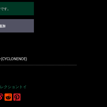
中です。
追加
YCLONENOE)
レクショントイ