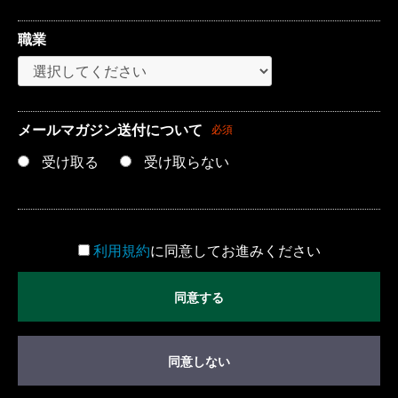
職業
メールマガジン送付について
必須
受け取る
受け取らない
利用規約
に同意してお進みください
同意する
同意しない