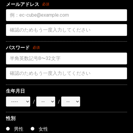
メールアドレス
必須
パスワード
必須
生年月日
/
/
性別
男性
女性