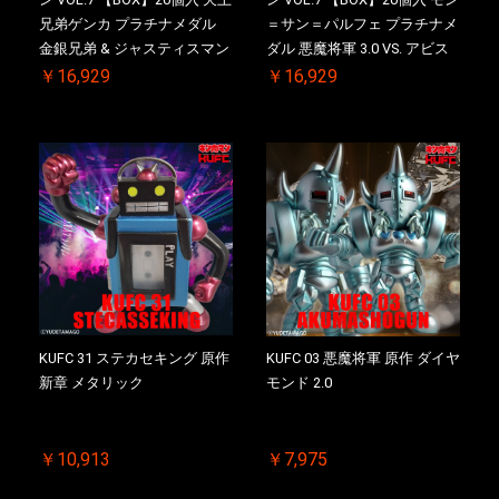
兄弟ゲンカ プラチナメダル
＝サン＝パルフェ プラチナメ
金銀兄弟 & ジャスティスマン
ダル 悪魔将軍 3.0 VS. アビス
2.0 初回シリアルNO.入 ケース
マン 初回シリアルNO.入 ケー
￥16,929
￥16,929
付き【初回購入特典 】
ス付き【初回購入特典 】
KIN(金)肉メダル(非売品)付
KIN(金)肉メダル(非売品)付
KUFC 31 ステカセキング 原作
KUFC 03 悪魔将軍 原作 ダイヤ
新章 メタリック
モンド 2.0
￥10,913
￥7,975