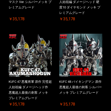
マスク Ver. シルバーメッキ プ
人始祖編 ダメージヘッド 硬
レミアムグレード
度10 ダイヤモンド メッキ プ
レミアムグレード
￥35,178
￥35,178
KUFC 47 悪魔将軍 原作 完璧超
KUFC 48 バイキングマン 原作
人始祖編 ダメージヘッド作
悪魔超人最後の刺客 シルバー
悪魔超人最後の刺客 メッキ
メッキ プレミアムグレード
プレミアムグレード
￥35,178
￥35,178