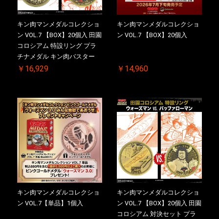
キン肉マンメダルコレクショ
キン肉マンメダルコレクショ
ン VOL.7 【BOX】20個入 田園
ン VOL.7 【BOX】20個入
コロシアム 特設リング プラ
チナメダル キン肉バスター
VS. キン肉バスターやぶり 初
￥16,929
￥14,960
回シリアルNO.入 ケース付き
【初回購入特典 】KIN(金)肉
メダル(非売品)付
キン肉マンメダルコレクショ
キン肉マンメダルコレクショ
ン VOL.7【単品】1個入
ン VOL.7 【BOX】20個入 田園
コロシアム 対決セット プラ