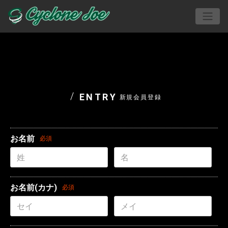
ENTRY
新規会員登録
お名前
必須
お名前(カナ)
必須