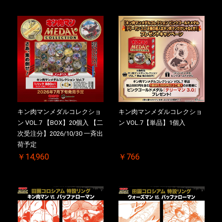
キン肉マンメダルコレクショ
キン肉マンメダルコレクショ
ン VOL.7 【BOX】20個入 【二
ン VOL.7【単品】1個入
次受注分】2026/10/30 一斉出
荷予定
￥14,960
￥766