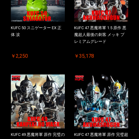
KUFC 50 スニゲーター EX 正
KUFC 47 悪魔将軍 1.5 原作 悪
体 涙
魔超人最後の刺客 メッキ プ
レミアムグレード
￥2,250
￥35,178
KUFC 49 悪魔将軍 原作 完璧の
KUFC 47 悪魔将軍 原作 完璧超