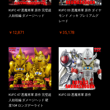
KUFC 47 悪魔将軍 原作 完璧超
KUFC 03 悪魔将軍 原作 ダイヤ
人始祖編 ダメージヘッド
モンド メッキ プレミアムグ
レード
￥12,871
￥35,178
KUFC 47 悪魔将軍 原作 完璧超
KUFC 03 悪魔将軍 原作
人始祖編 ダメージヘッド 硬
度10# ロンズデーライト