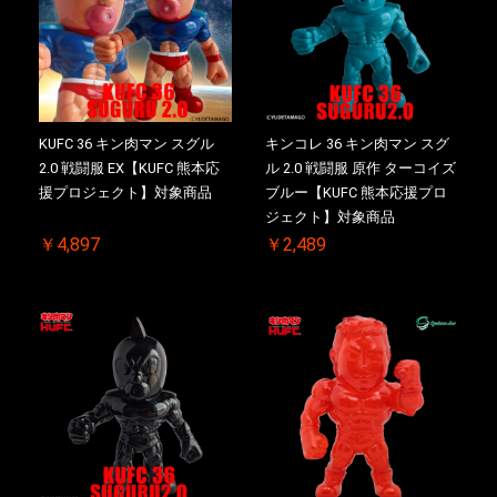
KUFC 36 キン肉マン スグル
キンコレ 36 キン肉マン スグ
2.0 戦闘服 EX【KUFC 熊本応
ル 2.0 戦闘服 原作 ターコイズ
援プロジェクト】対象商品
ブルー【KUFC 熊本応援プロ
ジェクト】対象商品
￥4,897
￥2,489