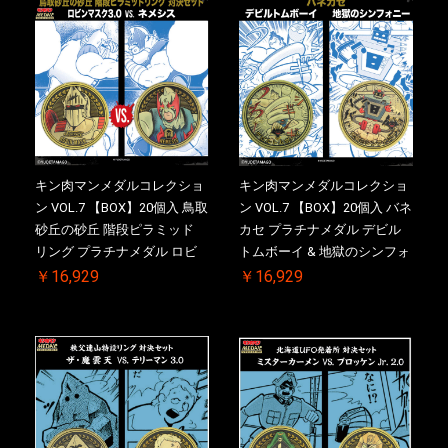
品)付
キン肉マンメダルコレクショ
キン肉マンメダルコレクショ
ン VOL.7 【BOX】20個入 鳥取
ン VOL.7 【BOX】20個入 バネ
砂丘の砂丘 階段ピラミッド
カセ プラチナメダル デビル
リング プラチナメダル ロビ
トムボーイ & 地獄のシンフォ
ンマスク VS.ネメシス 初回シ
ニー 初回シリアルNO.入 ケー
￥16,929
￥16,929
リアルNO.入 ケース付き【初
ス付き【初回購入特典 】
回購入特典 】KIN(金)肉メダ
KIN(金)肉メダル(非売品)付
ル(非売品)付