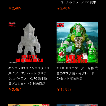
ー ゴールドラメ【KUFC 熊本
応援プロジェクト】対象商品
￥2,489
￥2,464
キンコレ 39 ロビンマスク 2.0
KUFC 50 スニゲーター 原作 黄
原作 ノーマルヘッド クリア
金のマスク編 ハイグレード
シルバーラメ【KUFC 熊本応
DXセット 初回限定
援プロジェクト】対象商品
￥2,464
￥15,953