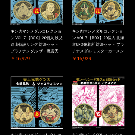
キン肉マンメダルコレクショ
キン肉マンメダルコレクショ
ン VOL.7 【BOX】20個入 秩父
ン VOL.7 【BOX】20個入 北海
連山特設リング 対決セット
道UFO発着所 対決セット プラ
プラチナメダル ザ・魔雲天
チナメダル ミスターカーメン
VS. テリーマン 3.0 初回シリア
VS. ブロッケン Jr. 2.0 初回シ
￥16,929
￥16,929
ルNO.入 ケース付き【初回購
リアルNO.入 ケース付き【初
入特典 】KIN(金)肉メダル(非
回購入特典 】KIN(金)肉メダ
売品)付
ル(非売品)付
キン肉マンメダルコレクショ
キン肉マンメダルコレクショ