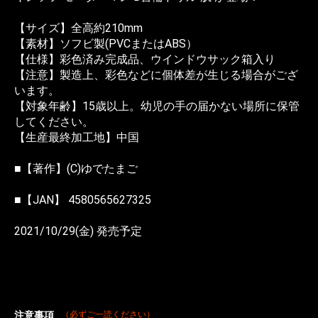
【サイズ】全高約210mm
【素材】ソフビ製(PVCまたはABS）
【仕様】彩色済み完成品、ウインドウサック箱入り
【注意】製造上、彩色などに個体差が生じる場合がござ
います。
【対象年齢】15歳以上。幼児の手の届かない場所に保管
してください。
【生産最終加工地】中国
■【著作】(C)ゆでたまご
■【JAN】 4580565627325
2021/10/29(金) 発売予定
注意事項
（必ずご一読ください）