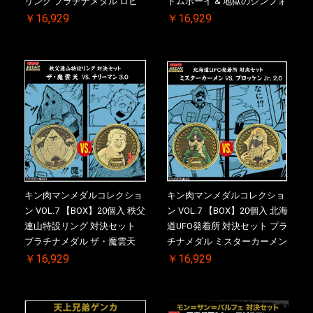
リング プラチナメダル ロビ
トムボーイ & 地獄のシンフォ
ンマスク VS.ネメシス 【初回
ニー ケース付き【初回購入特
￥16,929
￥16,929
購入特典 】KIN(金)肉メダル
典 】KIN(金)肉メダル(非売品)
(非売品)付【二次受注分】
付【二次受注分】2026/10/30
2026/10/30 一斉出荷予定
一斉出荷予定
キン肉マンメダルコレクショ
キン肉マンメダルコレクショ
ン VOL.7 【BOX】20個入 秩父
ン VOL.7 【BOX】20個入 北海
連山特設リング 対決セット
道UFO発着所 対決セット プラ
プラチナメダル ザ・魔雲天
チナメダル ミスターカーメン
VS. テリーマン 3.0 ケース付
VS. ブロッケン Jr. 2.0 ケース
￥16,929
￥16,929
き【初回購入特典 】KIN(金)
付き【初回購入特典 】
肉メダル(非売品)付【二次受
KIN(金)肉メダル(非売品)付
注分】2026/10/30 一斉出荷予
【二次受注分】2026/10/30 一