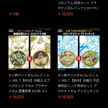
コロシアム 対決セット プラ
チナメダル バッファローマン
2.0 顎髭 Ver. VS. 光の矢 初回
￥748
￥16,929
シリアルNO.入 ケース付き
【初回購入特典 】KIN(金)肉
メダル(非売品)付
キン肉マンメダルコレクショ
キン肉マンメダルコレクショ
ン VOL.7 【BOX】20個入 エア
ン VOL.7 【BOX】20個入 不忍
ーズロック ウルル プラチナ
池特設リング 対決セット プ
メダル 悪魔将軍 3.0 VS. スト
ラチナメダル アトランティス
ロング・ザ・武道 初回シリア
ドライバー VS.ネックカット
￥16,929
￥16,929
ルNO.入 ケース付き【初回購
ドロップキック 初回シリアル
入特典 】KIN(金)肉メダル(非
NO.入 ケース付き【初回購入