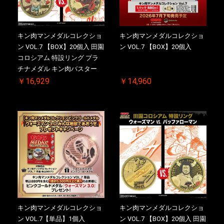
キン肉マンメダルコレクショ
キン肉マンメダルコレクショ
ン VOL.7 【BOX】20個入 田園
ン VOL.7 【BOX】20個入
コロシアム 特設リング プラ
チナメダル キン肉バスター
VS. キン肉バスターやぶり 初
￥16,929
￥14,960
回シリアルNO.入 ケース付き
【初回購入特典 】KIN(金)肉
メダル(非売品)付
キン肉マンメダルコレクショ
キン肉マンメダルコレクショ
ン VOL.7【単品】1個入
ン VOL.7 【BOX】20個入 田園