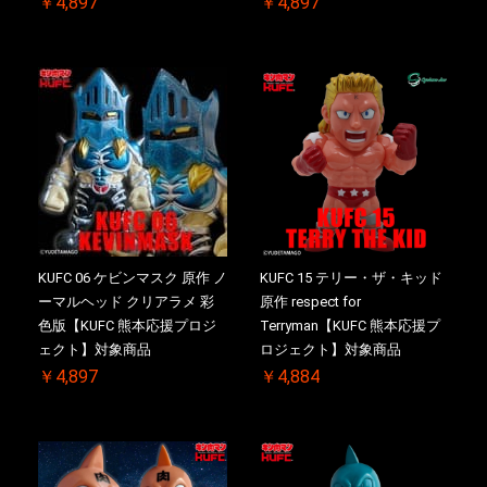
￥4,897
￥4,897
KUFC 06 ケビンマスク 原作 ノ
KUFC 15 テリー・ザ・キッド
ーマルヘッド クリアラメ 彩
原作 respect for
色版【KUFC 熊本応援プロジ
Terryman【KUFC 熊本応援プ
ェクト】対象商品
ロジェクト】対象商品
￥4,897
￥4,884