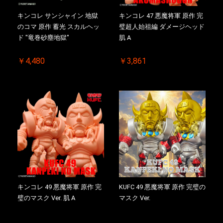
キンコレ サンシャイン 地獄
キンコレ 47 悪魔将軍 原作 完
のコマ 原作 蓄光 スカルヘッ
璧超人始祖編 ダメージヘッド
ド "竜巻砂塵地獄"
肌 A
￥4,480
￥3,861
キンコレ 49 悪魔将軍 原作 完
KUFC 49 悪魔将軍 原作 完璧の
璧のマスク Ver. 肌 A
マスク Ver.