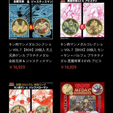
定
斉出荷予定
キン肉マンメダルコレクショ
キン肉マンメダルコレクショ
ン VOL.7 【BOX】20個入 天上
ン VOL.7 【BOX】20個入 モン
兄弟ゲンカ プラチナメダル
＝サン＝パルフェ プラチナメ
金銀兄弟 & ジャスティスマン
ダル 悪魔将軍 3.0 VS. アビス
2.0 ケース付き【初回購入特
マン【初回購入特典 】
￥16,929
￥16,929
典 】KIN(金)肉メダル(非売品)
KIN(金)肉メダル(非売品)付
付【二次受注分】2026/10/30
【二次受注分】2026/10/30 一
一斉出荷予定
斉出荷予定