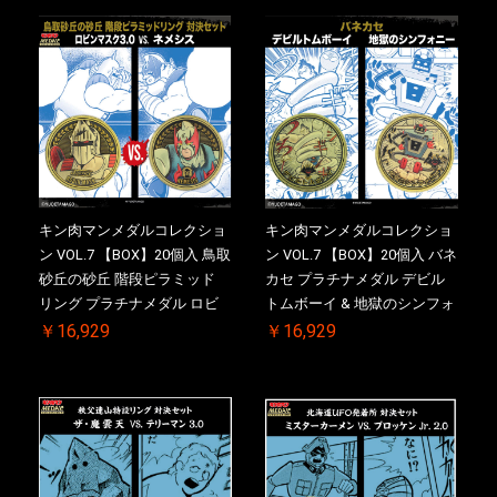
売品)付
特典 】KIN(金)肉メダル(非売
品)付
キン肉マンメダルコレクショ
キン肉マンメダルコレクショ
ン VOL.7 【BOX】20個入 鳥取
ン VOL.7 【BOX】20個入 バネ
砂丘の砂丘 階段ピラミッド
カセ プラチナメダル デビル
リング プラチナメダル ロビ
トムボーイ & 地獄のシンフォ
ンマスク VS.ネメシス 初回シ
ニー 初回シリアルNO.入 ケー
￥16,929
￥16,929
リアルNO.入 ケース付き【初
ス付き【初回購入特典 】
回購入特典 】KIN(金)肉メダ
KIN(金)肉メダル(非売品)付
ル(非売品)付