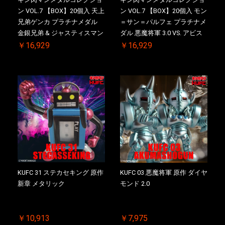
ン VOL.7 【BOX】20個入 天上
ン VOL.7 【BOX】20個入 モン
兄弟ゲンカ プラチナメダル
＝サン＝パルフェ プラチナメ
金銀兄弟 & ジャスティスマン
ダル 悪魔将軍 3.0 VS. アビス
2.0 初回シリアルNO.入 ケース
マン 初回シリアルNO.入 ケー
￥16,929
￥16,929
付き【初回購入特典 】
ス付き【初回購入特典 】
KIN(金)肉メダル(非売品)付
KIN(金)肉メダル(非売品)付
KUFC 31 ステカセキング 原作
KUFC 03 悪魔将軍 原作 ダイヤ
新章 メタリック
モンド 2.0
￥10,913
￥7,975