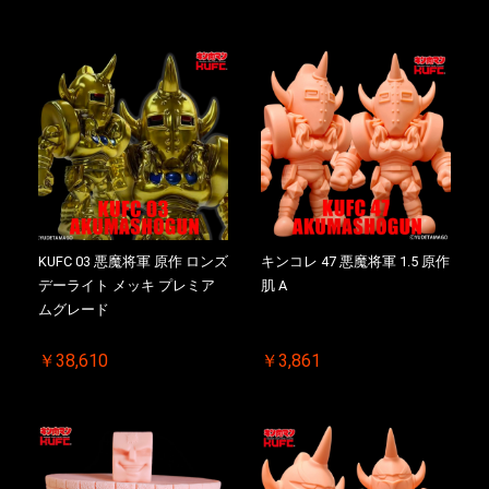
KUFC 03 悪魔将軍 原作 ロンズ
キンコレ 47 悪魔将軍 1.5 原作
デーライト メッキ プレミア
肌 A
ムグレード
￥38,610
￥3,861