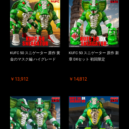
KUFC 50 スニゲーター 原作 黄
KUFC 50 スニゲーター 原作 新
金のマスク編 ハイグレード
章 DXセット 初回限定
￥13,912
￥14,812