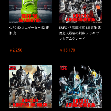
お買い物を続ける
カートへ進む
KUFC 50 スニゲーター EX 正
KUFC 47 悪魔将軍 1.5 原作 悪
体 涙
魔超人最後の刺客 メッキ プ
レミアムグレード
￥2,250
￥35,178