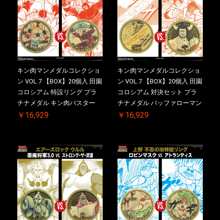
キン肉マンメダルコレクショ
キン肉マンメダルコレクショ
ン VOL.7 【BOX】20個入 田園
ン VOL.7 【BOX】20個入 田園
コロシアム 特設リング プラ
コロシアム 対決セット プラ
チナメダル キン肉バスター
チナメダル バッファローマン
VS. キン肉バスターやぶり ケ
2.0 顎髭 Ver. VS. 光の矢 ケー
￥16,929
￥16,929
ース付き【初回購入特典 】
ス付き【初回購入特典 】
KIN(金)肉メダル(非売品)付
KIN(金)肉メダル(非売品)付
【二次受注分】2026/10/30 一
【二次受注分】2026/10/30 一
斉出荷予定
斉出荷予定