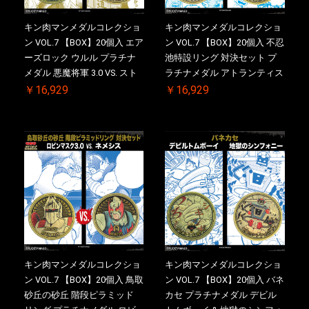
キン肉マンメダルコレクショ
キン肉マンメダルコレクショ
ン VOL.7 【BOX】20個入 エア
ン VOL.7 【BOX】20個入 不忍
ーズロック ウルル プラチナ
池特設リング 対決セット プ
メダル 悪魔将軍 3.0 VS. スト
ラチナメダル アトランティス
ロング・ザ・武道【初回購入
ドライバー VS.ネックカット
￥16,929
￥16,929
特典 】KIN(金)肉メダル(非売
ドロップキック ケース付き
品)付【二次受注分】
【初回購入特典 】KIN(金)肉
2026/10/30 一斉出荷予定
メダル(非売品)付
キン肉マンメダルコレクショ
キン肉マンメダルコレクショ
ン VOL.7 【BOX】20個入 鳥取
ン VOL.7 【BOX】20個入 バネ
砂丘の砂丘 階段ピラミッド
カセ プラチナメダル デビル