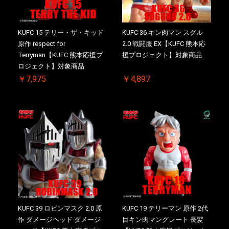
KUFC 15 テリー・ザ・キッド
KUFC 36 キン肉マン スグル
原作 respect for
2.0 戦闘服 EX【KUFC 熊本応
Terryman【KUFC 熊本応援プ
援プロジェクト】対象商品
ロジェクト】対象商品
￥7,975
￥4,897
KUFC 39 ロビンマスク 2.0 原
KUFC 19 テリーマン 原作 2代
作 ダメージヘッド ダメージ
目キン肉マングレート 長髪