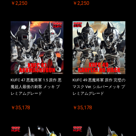
￥2,250
￥2,250
お買い物を続ける
カートへ進む
KUFC 47 悪魔将軍 1.5 原作 悪
KUFC 49 悪魔将軍 原作 完璧の
魔超人最後の刺客 メッキ プ
マスク Ver. シルバーメッキ プ
レミアムグレード
レミアムグレード
￥35,178
￥35,178