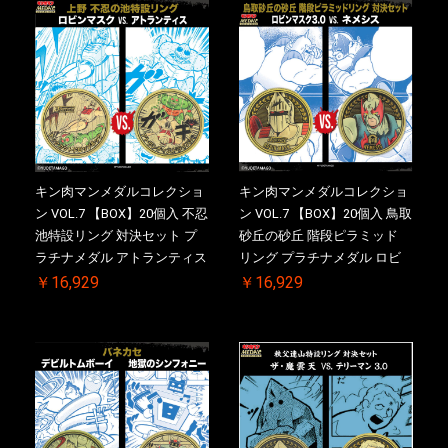
【二次受注分】2026/10/30 一
2026/10/30 一斉出荷予定
斉出荷予定
キン肉マンメダルコレクショ
キン肉マンメダルコレクショ
ン VOL.7 【BOX】20個入 不忍
ン VOL.7 【BOX】20個入 鳥取
池特設リング 対決セット プ
砂丘の砂丘 階段ピラミッド
ラチナメダル アトランティス
リング プラチナメダル ロビ
ドライバー VS.ネックカット
ンマスク VS.ネメシス 【初回
￥16,929
￥16,929
ドロップキック ケース付き
購入特典 】KIN(金)肉メダル
【初回購入特典 】KIN(金)肉
(非売品)付【二次受注分】
メダル(非売品)付
2026/10/30 一斉出荷予定