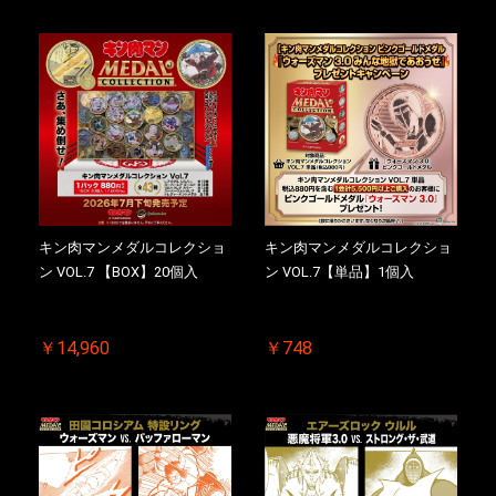
【二次受注分】2026/10/30 一
【初回購入特典 】KIN(金)肉
斉出荷予定
メダル(非売品)付
キン肉マンメダルコレクショ
キン肉マンメダルコレクショ
ン VOL.7 【BOX】20個入
ン VOL.7【単品】1個入
￥14,960
￥748