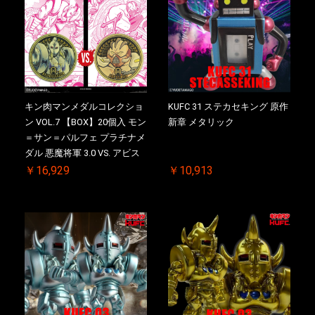
キン肉マンメダルコレクショ
KUFC 31 ステカセキング 原作
ン VOL.7 【BOX】20個入 モン
新章 メタリック
＝サン＝パルフェ プラチナメ
ダル 悪魔将軍 3.0 VS. アビス
マン 初回シリアルNO.入 ケー
￥16,929
￥10,913
ス付き【初回購入特典 】
KIN(金)肉メダル(非売品)付