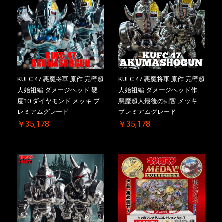
KUFC 47 悪魔将軍 原作 完璧超
KUFC 47 悪魔将軍 原作 完璧超
人始祖編 ダメージヘッド 硬
人始祖編 ダメージヘッド作
度10 ダイヤモンド メッキ プ
悪魔超人最後の刺客 メッキ
レミアムグレード
プレミアムグレード
￥35,178
￥35,178