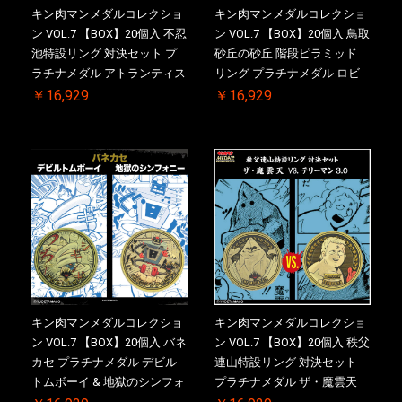
キン肉マンメダルコレクショ
キン肉マンメダルコレクショ
ン VOL.7 【BOX】20個入 不忍
ン VOL.7 【BOX】20個入 鳥取
池特設リング 対決セット プ
砂丘の砂丘 階段ピラミッド
ラチナメダル アトランティス
リング プラチナメダル ロビ
ドライバー VS.ネックカット
ンマスク VS.ネメシス 初回シ
￥16,929
￥16,929
ドロップキック 初回シリアル
リアルNO.入 ケース付き【初
NO.入 ケース付き【初回購入
回購入特典 】KIN(金)肉メダ
特典 】KIN(金)肉メダル(非売
ル(非売品)付
品)付
キン肉マンメダルコレクショ
キン肉マンメダルコレクショ
ン VOL.7 【BOX】20個入 バネ
ン VOL.7 【BOX】20個入 秩父
カセ プラチナメダル デビル
連山特設リング 対決セット
トムボーイ & 地獄のシンフォ
プラチナメダル ザ・魔雲天
ニー 初回シリアルNO.入 ケー
VS. テリーマン 3.0 初回シリア