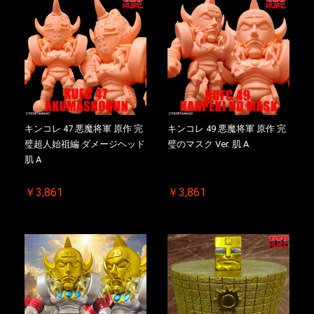
キンコレ 47 悪魔将軍 原作 完
キンコレ 49 悪魔将軍 原作 完
璧超人始祖編 ダメージヘッド
璧のマスク Ver. 肌 A
肌 A
￥3,861
￥3,861