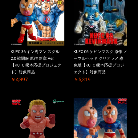
KUFC 36 キン肉マン スグル
KUFC 06 ケビンマスク 原作 ノ
2.0 戦闘服 原作 新章 Ver.
ーマルヘッド クリアラメ 彩
【KUFC 熊本応援プロジェク
色版【KUFC 熊本応援プロジ
ト】対象商品
ェクト】対象商品
￥4,897
￥5,319