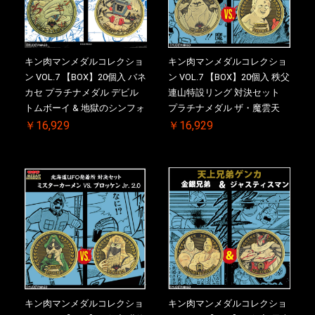
キン肉マンメダルコレクショ
キン肉マンメダルコレクショ
ン VOL.7 【BOX】20個入 バネ
ン VOL.7 【BOX】20個入 秩父
カセ プラチナメダル デビル
連山特設リング 対決セット
トムボーイ & 地獄のシンフォ
プラチナメダル ザ・魔雲天
ニー ケース付き【初回購入特
VS. テリーマン 3.0 ケース付
￥16,929
￥16,929
典 】KIN(金)肉メダル(非売品)
き【初回購入特典 】KIN(金)
付【二次受注分】2026/10/30
肉メダル(非売品)付【二次受
一斉出荷予定
注分】2026/10/30 一斉出荷予
定
キン肉マンメダルコレクショ
キン肉マンメダルコレクショ