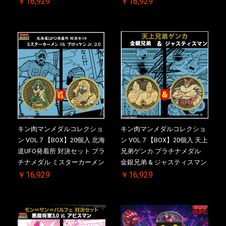
￥16,929
￥16,929
ス付き【初回購入特典 】
ルNO.入 ケース付き【初回購
KIN(金)肉メダル(非売品)付
入特典 】KIN(金)肉メダル(非
売品)付
キン肉マンメダルコレクショ
キン肉マンメダルコレクショ
ン VOL.7 【BOX】20個入 北海
ン VOL.7 【BOX】20個入 天上
道UFO発着所 対決セット プラ
兄弟ゲンカ プラチナメダル
チナメダル ミスターカーメン
金銀兄弟 & ジャスティスマン
VS. ブロッケン Jr. 2.0 初回シ
2.0 初回シリアルNO.入 ケース
￥16,929
￥16,929
リアルNO.入 ケース付き【初
付き【初回購入特典 】
回購入特典 】KIN(金)肉メダ
KIN(金)肉メダル(非売品)付
ル(非売品)付