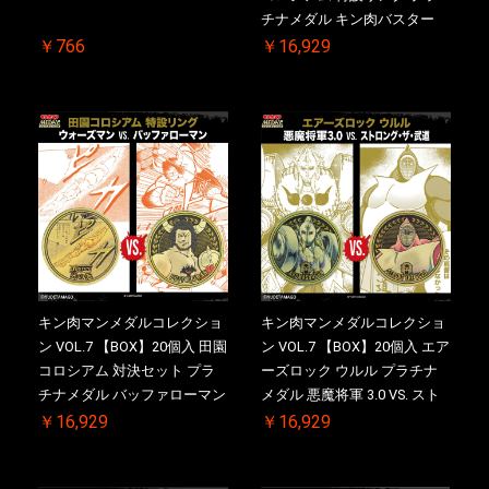
チナメダル キン肉バスター
VS. キン肉バスターやぶり ケ
￥766
￥16,929
ース付き【初回購入特典 】
KIN(金)肉メダル(非売品)付
【二次受注分】2026/10/30 一
斉出荷予定
キン肉マンメダルコレクショ
キン肉マンメダルコレクショ
ン VOL.7 【BOX】20個入 田園
ン VOL.7 【BOX】20個入 エア
コロシアム 対決セット プラ
ーズロック ウルル プラチナ
チナメダル バッファローマン
メダル 悪魔将軍 3.0 VS. スト
2.0 顎髭 Ver. VS. 光の矢 ケー
ロング・ザ・武道【初回購入
￥16,929
￥16,929
ス付き【初回購入特典 】
特典 】KIN(金)肉メダル(非売
KIN(金)肉メダル(非売品)付
品)付【二次受注分】