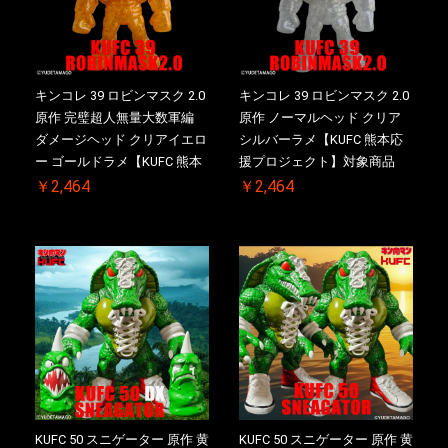
キンコレ 39 ロビンマスク 2.0
キンコレ 39 ロビンマスク 2.0
原作 完璧超人無量大数軍編
原作 ノーマルヘッド クリア
ダメージヘッド クリアイエロ
シルバーラメ【KUFC 熊本応
ー ゴールドラメ【KUFC 熊本
援プロジェクト】対象商品
応援プロジェクト】対象商品
￥2,464
￥2,464
KUFC 50 スニゲーター 原作 黄
KUFC 50 スニゲーター 原作 黄