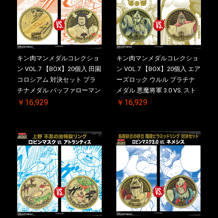
キン肉マンメダルコレクショ
キン肉マンメダルコレクショ
ン VOL.7 【BOX】20個入 田園
ン VOL.7 【BOX】20個入 エア
コロシアム 対決セット プラ
ーズロック ウルル プラチナ
チナメダル バッファローマン
メダル 悪魔将軍 3.0 VS. スト
2.0 顎髭 Ver. VS. 光の矢 初回
ロング・ザ・武道 初回シリア
￥16,929
￥16,929
シリアルNO.入 ケース付き
ルNO.入 ケース付き【初回購
【初回購入特典 】KIN(金)肉
入特典 】KIN(金)肉メダル(非
メダル(非売品)付
売品)付