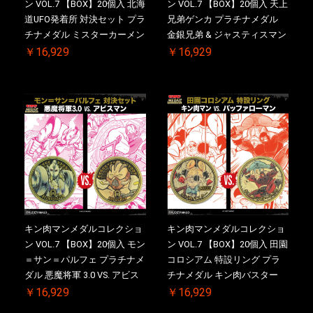
ン VOL.7 【BOX】20個入 北海
ン VOL.7 【BOX】20個入 天上
道UFO発着所 対決セット プラ
兄弟ゲンカ プラチナメダル
チナメダル ミスターカーメン
金銀兄弟 & ジャスティスマン
VS. ブロッケン Jr. 2.0 ケース
2.0 ケース付き【初回購入特
￥16,929
￥16,929
付き【初回購入特典 】
典 】KIN(金)肉メダル(非売品)
KIN(金)肉メダル(非売品)付
付【二次受注分】2026/10/30
【二次受注分】2026/10/30 一
一斉出荷予定
斉出荷予定
キン肉マンメダルコレクショ
キン肉マンメダルコレクショ
ン VOL.7 【BOX】20個入 モン
ン VOL.7 【BOX】20個入 田園
＝サン＝パルフェ プラチナメ
コロシアム 特設リング プラ
ダル 悪魔将軍 3.0 VS. アビス
チナメダル キン肉バスター
マン【初回購入特典 】
VS. キン肉バスターやぶり 初
￥16,929
￥16,929
KIN(金)肉メダル(非売品)付
回シリアルNO.入 ケース付き