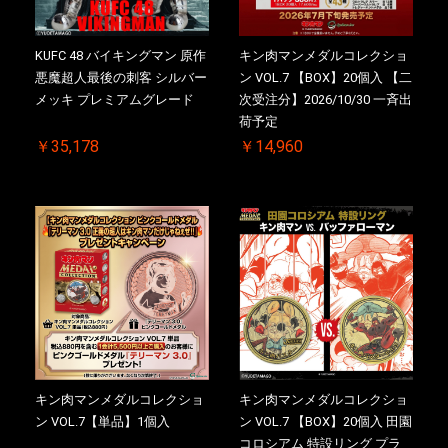
KUFC 48 バイキングマン 原作
キン肉マンメダルコレクショ
悪魔超人最後の刺客 シルバー
ン VOL.7 【BOX】20個入 【二
メッキ プレミアムグレード
次受注分】2026/10/30 一斉出
荷予定
￥35,178
￥14,960
キン肉マンメダルコレクショ
キン肉マンメダルコレクショ
ン VOL.7【単品】1個入
ン VOL.7 【BOX】20個入 田園
コロシアム 特設リング プラ