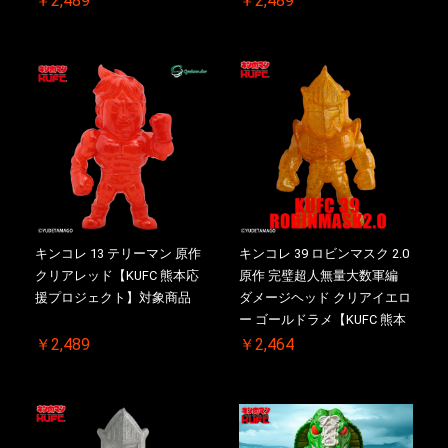
￥2,489
￥2,489
キンコレ 13 テリーマン 原作
キンコレ 39 ロビンマスク 2.0
クリアレッド【KUFC 熊本応
原作 完璧超人無量大数軍編
援プロジェクト】対象商品
ダメージヘッド クリアイエロ
ー ゴールドラメ【KUFC 熊本
応援プロジェクト】対象商品
￥2,489
￥2,464