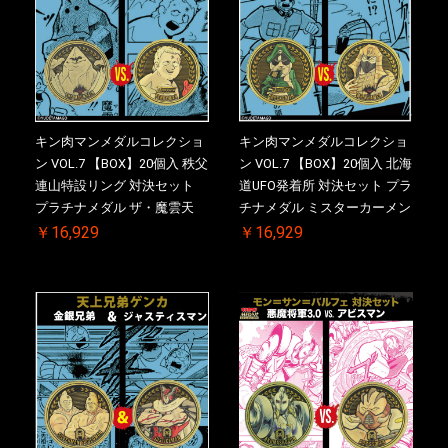
キン肉マンメダルコレクショ
キン肉マンメダルコレクショ
ン VOL.7 【BOX】20個入 秩父
ン VOL.7 【BOX】20個入 北海
連山特設リング 対決セット
道UFO発着所 対決セット プラ
プラチナメダル ザ・魔雲天
チナメダル ミスターカーメン
VS. テリーマン 3.0 ケース付
VS. ブロッケン Jr. 2.0 ケース
￥16,929
￥16,929
き【初回購入特典 】KIN(金)
付き【初回購入特典 】
肉メダル(非売品)付【二次受
KIN(金)肉メダル(非売品)付
注分】2026/10/30 一斉出荷予
【二次受注分】2026/10/30 一
定
斉出荷予定