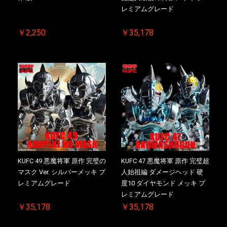
レミアムグレード
￥2,250
￥35,178
KUFC 49 悪魔将軍 原作 完璧の
KUFC 47 悪魔将軍 原作 完璧超
マスク Ver. シルバーメッキ プ
人始祖編 ダメージヘッド 硬
レミアムグレード
度10 ダイヤモンド メッキ プ
レミアムグレード
￥35,178
￥35,178