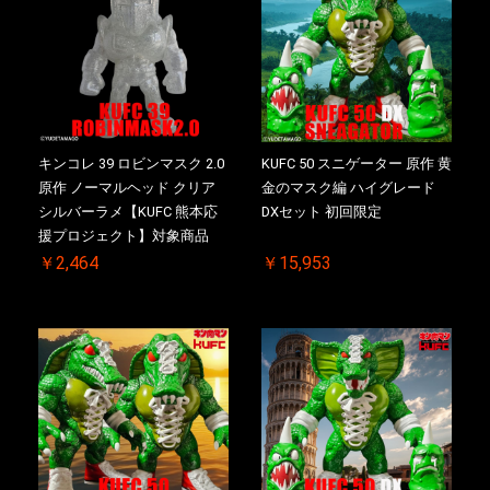
キンコレ 39 ロビンマスク 2.0
KUFC 50 スニゲーター 原作 黄
原作 ノーマルヘッド クリア
金のマスク編 ハイグレード
シルバーラメ【KUFC 熊本応
DXセット 初回限定
援プロジェクト】対象商品
￥2,464
￥15,953