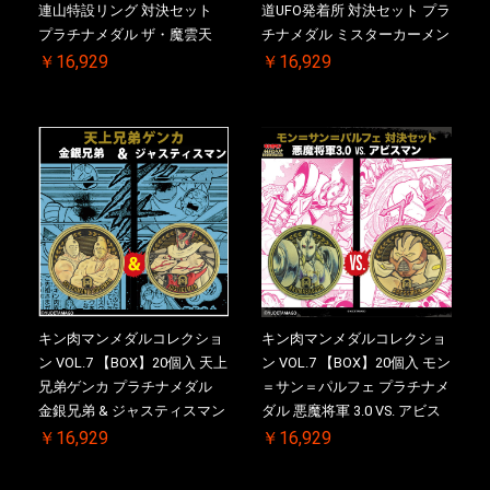
連山特設リング 対決セット
道UFO発着所 対決セット プラ
プラチナメダル ザ・魔雲天
チナメダル ミスターカーメン
VS. テリーマン 3.0 初回シリア
VS. ブロッケン Jr. 2.0 初回シ
￥16,929
￥16,929
ルNO.入 ケース付き【初回購
リアルNO.入 ケース付き【初
入特典 】KIN(金)肉メダル(非
回購入特典 】KIN(金)肉メダ
売品)付
ル(非売品)付
キン肉マンメダルコレクショ
キン肉マンメダルコレクショ
ン VOL.7 【BOX】20個入 天上
ン VOL.7 【BOX】20個入 モン
兄弟ゲンカ プラチナメダル
＝サン＝パルフェ プラチナメ
金銀兄弟 & ジャスティスマン
ダル 悪魔将軍 3.0 VS. アビス
2.0 初回シリアルNO.入 ケース
マン 初回シリアルNO.入 ケー
￥16,929
￥16,929
付き【初回購入特典 】
ス付き【初回購入特典 】
KIN(金)肉メダル(非売品)付
KIN(金)肉メダル(非売品)付