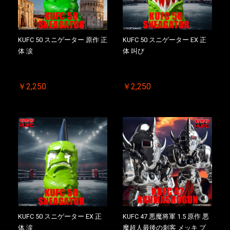
お買い物を続ける
カートへ進む
KUFC 50 スニゲーター 原作 正
KUFC 50 スニゲーター EX 正
体 涙
体 叫び
￥2,250
￥2,250
KUFC 50 スニゲーター EX 正
KUFC 47 悪魔将軍 1.5 原作 悪
体 涙
魔超人最後の刺客 メッキ プ