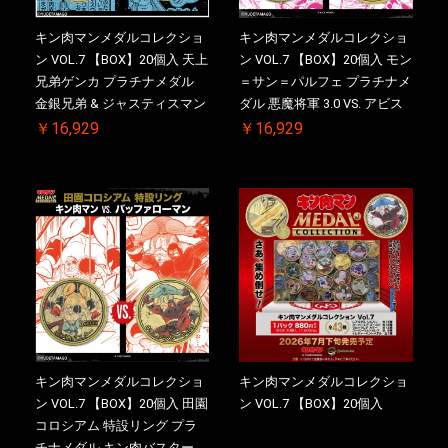
キン肉マンメダルコレクショ
キン肉マンメダルコレクショ
ン VOL.7 【BOX】20個入 天上
ン VOL.7 【BOX】20個入 モン
兄弟ゲンカ プラチナメダル
＝サン＝パルフェ プラチナメ
金銀兄弟 & ジャスティスマン
ダル 悪魔将軍 3.0 VS. アビス
2.0 ケース付き【初回購入特
マン【初回購入特典 】
￥16,929
￥16,929
典 】KIN(金)肉メダル(非売品)
KIN(金)肉メダル(非売品)付
付【二次受注分】2026/10/30
【二次受注分】2026/10/30 一
一斉出荷予定
斉出荷予定
キン肉マンメダルコレクショ
キン肉マンメダルコレクショ
ン VOL.7 【BOX】20個入 田園
ン VOL.7 【BOX】20個入
コロシアム 特設リング プラ
チナメダル キン肉バスター