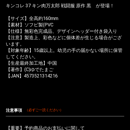
キンコレ 37 キン肉万太郎 戦闘服 原作 黒 が登場！
【サイズ】全高約160mm
【素材】ソフビ製(PVC
【仕様】無彩色完成品、デザインヘッダー付き袋入り
【注意】製造上、彩色などに個体差が生じる場合がござ
います。
【対象年齢】15歳以上。幼児の手の届かない場所に保管
してください。
【生産最終加工地】中国
【著作】(C)ゆでたまご
【JAN】4573521314216
注意事項
（必ずご一読ください）
【重要】予約商品のお支払いに関して