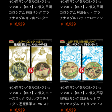
キン肉マンメダルコレクショ
キン肉マンメダルコレクショ
ン VOL.7 【BOX】20個入 田園
ン VOL.7 【BOX】20個入 田園
コロシアム 特設リング プラ
コロシアム 対決セット プラ
チナメダル キン肉バスター
チナメダル バッファローマン
VS. キン肉バスターやぶり ケ
2.0 顎髭 Ver. VS. 光の矢 ケー
￥16,929
￥16,929
ース付き【初回購入特典 】
ス付き【初回購入特典 】
KIN(金)肉メダル(非売品)付
KIN(金)肉メダル(非売品)付
【二次受注分】2026/10/30 一
【二次受注分】2026/10/30 一
斉出荷予定
斉出荷予定
キン肉マンメダルコレクショ
キン肉マンメダルコレクショ
ン VOL.7 【BOX】20個入 エア
ン VOL.7 【BOX】20個入 不忍
ーズロック ウルル プラチナ
池特設リング 対決セット プ
メダル 悪魔将軍 3.0 VS. スト
ラチナメダル アトランティス
ロング・ザ・武道【初回購入
ドライバー VS.ネックカット
￥16,929
￥16,929