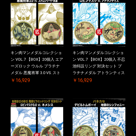
キン肉マンメダルコレクショ
キン肉マンメダルコレクショ
ン VOL.7 【BOX】20個入 エア
ン VOL.7 【BOX】20個入 不忍
ーズロック ウルル プラチナ
池特設リング 対決セット プ
メダル 悪魔将軍 3.0 VS. スト
ラチナメダル アトランティス
ロング・ザ・武道 初回シリア
ドライバー VS.ネックカット
￥16,929
￥16,929
ルNO.入 ケース付き【初回購
ドロップキック 初回シリアル
入特典 】KIN(金)肉メダル(非
NO.入 ケース付き【初回購入
売品)付
特典 】KIN(金)肉メダル(非売
品)付