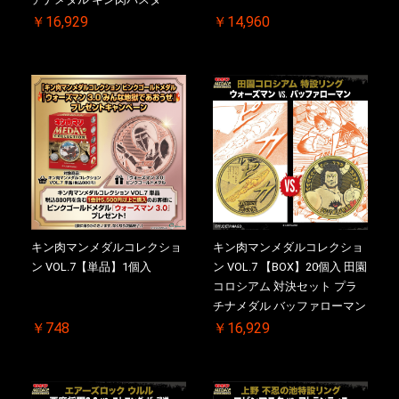
VS. キン肉バスターやぶり 初
￥16,929
￥14,960
回シリアルNO.入 ケース付き
【初回購入特典 】KIN(金)肉
メダル(非売品)付
キン肉マンメダルコレクショ
キン肉マンメダルコレクショ
ン VOL.7【単品】1個入
ン VOL.7 【BOX】20個入 田園
コロシアム 対決セット プラ
チナメダル バッファローマン
2.0 顎髭 Ver. VS. 光の矢 初回
￥748
￥16,929
シリアルNO.入 ケース付き
【初回購入特典 】KIN(金)肉
メダル(非売品)付