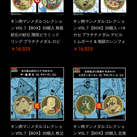
キン肉マンメダルコレクショ
キン肉マンメダルコレクショ
ン VOL.7 【BOX】20個入 鳥取
ン VOL.7 【BOX】20個入 バネ
砂丘の砂丘 階段ピラミッド
カセ プラチナメダル デビル
リング プラチナメダル ロビ
トムボーイ & 地獄のシンフォ
ンマスク VS.ネメシス 初回シ
ニー 初回シリアルNO.入 ケー
￥16,929
￥16,929
リアルNO.入 ケース付き【初
ス付き【初回購入特典 】
回購入特典 】KIN(金)肉メダ
KIN(金)肉メダル(非売品)付
ル(非売品)付
キン肉マンメダルコレクショ
キン肉マンメダルコレクショ
ン VOL.7 【BOX】20個入 秩父
ン VOL.7 【BOX】20個入 北海