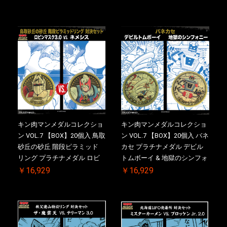
特典 】KIN(金)肉メダル(非売
ドロップキック ケース付き
品)付【二次受注分】
【初回購入特典 】KIN(金)肉
2026/10/30 一斉出荷予定
メダル(非売品)付
キン肉マンメダルコレクショ
キン肉マンメダルコレクショ
ン VOL.7 【BOX】20個入 鳥取
ン VOL.7 【BOX】20個入 バネ
砂丘の砂丘 階段ピラミッド
カセ プラチナメダル デビル
リング プラチナメダル ロビ
トムボーイ & 地獄のシンフォ
ンマスク VS.ネメシス 【初回
ニー ケース付き【初回購入特
￥16,929
￥16,929
購入特典 】KIN(金)肉メダル
典 】KIN(金)肉メダル(非売品)
(非売品)付【二次受注分】
付【二次受注分】2026/10/30
2026/10/30 一斉出荷予定
一斉出荷予定