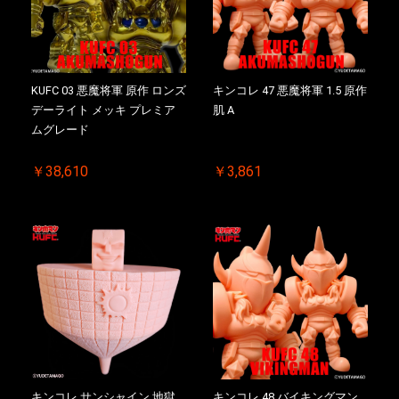
KUFC 03 悪魔将軍 原作 ロンズ
キンコレ 47 悪魔将軍 1.5 原作
デーライト メッキ プレミア
肌 A
ムグレード
￥38,610
￥3,861
キンコレ サンシャイン 地獄
キンコレ 48 バイキングマン