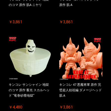
のコマ 原作 肌A ニヤリ
原作 肌 A
￥3,861
￥3,861
キンコレ サンシャイン 地獄
キンコレ 47 悪魔将軍 原作 完
のコマ 原作 蓄光 スカルヘッ
璧超人始祖編 ダメージヘッド
ド "竜巻砂塵地獄"
肌 A
￥4,480
￥3,861