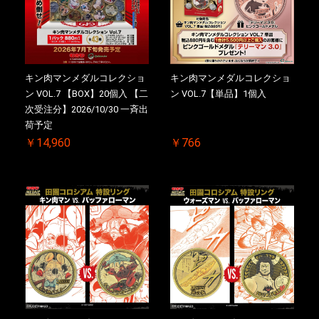
キン肉マンメダルコレクショ
キン肉マンメダルコレクショ
ン VOL.7 【BOX】20個入 【二
ン VOL.7【単品】1個入
次受注分】2026/10/30 一斉出
荷予定
￥14,960
￥766