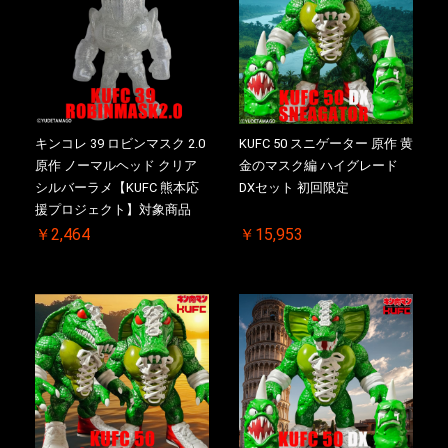
キンコレ 39 ロビンマスク 2.0
KUFC 50 スニゲーター 原作 黄
原作 ノーマルヘッド クリア
金のマスク編 ハイグレード
シルバーラメ【KUFC 熊本応
DXセット 初回限定
援プロジェクト】対象商品
￥2,464
￥15,953