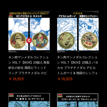
特典 】KIN(金)肉メダル(非売
ドロップキック ケース付き
品)付【二次受注分】
【初回購入特典 】KIN(金)肉
2026/10/30 一斉出荷予定
メダル(非売品)付
キン肉マンメダルコレクショ
キン肉マンメダルコレクショ
ン VOL.7 【BOX】20個入 鳥取
ン VOL.7 【BOX】20個入 バネ
砂丘の砂丘 階段ピラミッド
カセ プラチナメダル デビル
リング プラチナメダル ロビ
トムボーイ & 地獄のシンフォ
ンマスク VS.ネメシス 【初回
ニー ケース付き【初回購入特
￥16,929
￥16,929
購入特典 】KIN(金)肉メダル
典 】KIN(金)肉メダル(非売品)
(非売品)付【二次受注分】
付【二次受注分】2026/10/30
2026/10/30 一斉出荷予定
一斉出荷予定