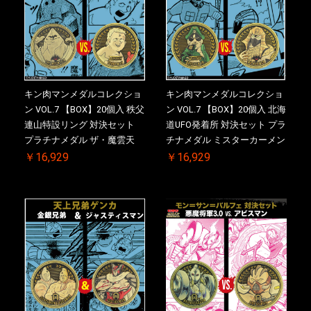
キン肉マンメダルコレクショ
キン肉マンメダルコレクショ
ン VOL.7 【BOX】20個入 秩父
ン VOL.7 【BOX】20個入 北海
連山特設リング 対決セット
道UFO発着所 対決セット プラ
プラチナメダル ザ・魔雲天
チナメダル ミスターカーメン
VS. テリーマン 3.0 ケース付
VS. ブロッケン Jr. 2.0 ケース
￥16,929
￥16,929
き【初回購入特典 】KIN(金)
付き【初回購入特典 】
肉メダル(非売品)付【二次受
KIN(金)肉メダル(非売品)付
注分】2026/10/30 一斉出荷予
【二次受注分】2026/10/30 一
定
斉出荷予定