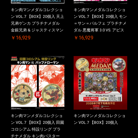
キン肉マンメダルコレクショ
キン肉マンメダルコレクショ
ン VOL.7 【BOX】20個入 天上
ン VOL.7 【BOX】20個入 モン
兄弟ゲンカ プラチナメダル
＝サン＝パルフェ プラチナメ
金銀兄弟 & ジャスティスマン
ダル 悪魔将軍 3.0 VS. アビス
2.0 ケース付き【初回購入特
マン【初回購入特典 】
￥16,929
￥16,929
典 】KIN(金)肉メダル(非売品)
KIN(金)肉メダル(非売品)付
付【二次受注分】2026/10/30
【二次受注分】2026/10/30 一
一斉出荷予定
斉出荷予定
キン肉マンメダルコレクショ
キン肉マンメダルコレクショ
ン VOL.7 【BOX】20個入 田園
ン VOL.7 【BOX】20個入
コロシアム 特設リング プラ
チナメダル キン肉バスター