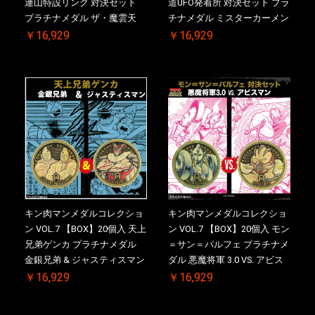
連山特設リング 対決セット
道UFO発着所 対決セット プラ
プラチナメダル ザ・魔雲天
チナメダル ミスターカーメン
VS. テリーマン 3.0 初回シリア
VS. ブロッケン Jr. 2.0 初回シ
￥16,929
￥16,929
ルNO.入 ケース付き【初回購
リアルNO.入 ケース付き【初
入特典 】KIN(金)肉メダル(非
回購入特典 】KIN(金)肉メダ
売品)付
ル(非売品)付
キン肉マンメダルコレクショ
キン肉マンメダルコレクショ
ン VOL.7 【BOX】20個入 天上
ン VOL.7 【BOX】20個入 モン
兄弟ゲンカ プラチナメダル
＝サン＝パルフェ プラチナメ
金銀兄弟 & ジャスティスマン
ダル 悪魔将軍 3.0 VS. アビス
2.0 初回シリアルNO.入 ケース
マン 初回シリアルNO.入 ケー
￥16,929
￥16,929
付き【初回購入特典 】
ス付き【初回購入特典 】
KIN(金)肉メダル(非売品)付
KIN(金)肉メダル(非売品)付