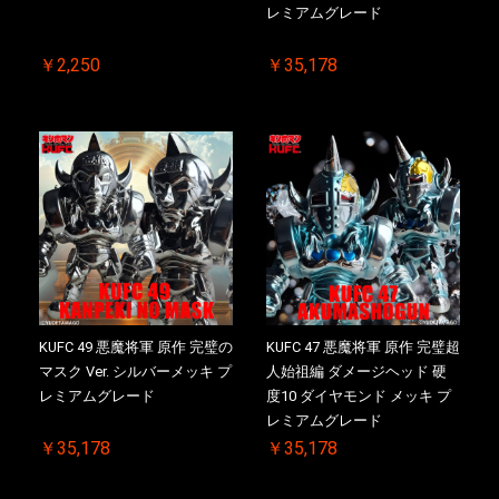
レミアムグレード
￥2,250
￥35,178
KUFC 49 悪魔将軍 原作 完璧の
KUFC 47 悪魔将軍 原作 完璧超
マスク Ver. シルバーメッキ プ
人始祖編 ダメージヘッド 硬
レミアムグレード
度10 ダイヤモンド メッキ プ
レミアムグレード
￥35,178
￥35,178