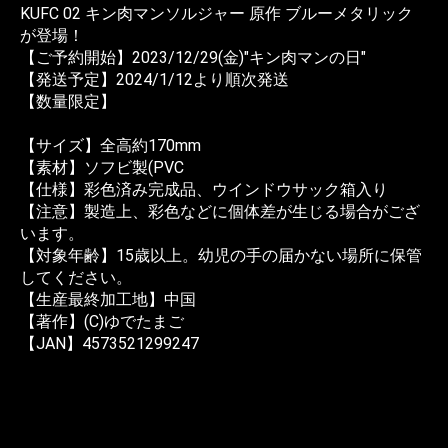
KUFC 02 キン肉マンソルジャー 原作 ブルーメタリック
が登場！
【ご予約開始】2023/12/29(金)"キン肉マンの日"
【発送予定】2024/1/12より順次発送
【数量限定】
【サイズ】全高約170mm
【素材】ソフビ製(PVC
【仕様】彩色済み完成品、ウインドウサック箱入り
【注意】製造上、彩色などに個体差が生じる場合がござ
います。
【対象年齢】15歳以上。幼児の手の届かない場所に保管
してください。
【生産最終加工地】中国
【著作】(C)ゆでたまご
【JAN】4573521299247