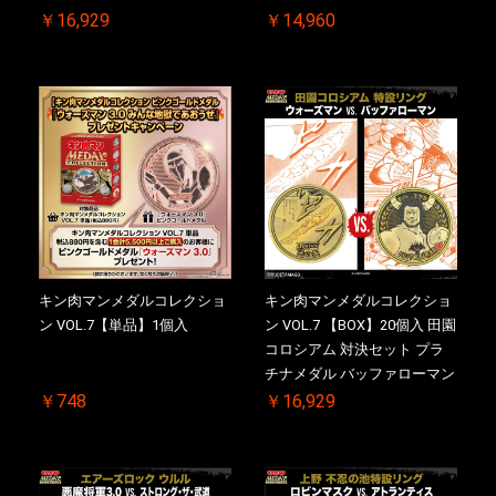
VS. キン肉バスターやぶり 初
￥16,929
￥14,960
回シリアルNO.入 ケース付き
【初回購入特典 】KIN(金)肉
メダル(非売品)付
キン肉マンメダルコレクショ
キン肉マンメダルコレクショ
ン VOL.7【単品】1個入
ン VOL.7 【BOX】20個入 田園
コロシアム 対決セット プラ
チナメダル バッファローマン
2.0 顎髭 Ver. VS. 光の矢 初回
￥748
￥16,929
シリアルNO.入 ケース付き
【初回購入特典 】KIN(金)肉
メダル(非売品)付