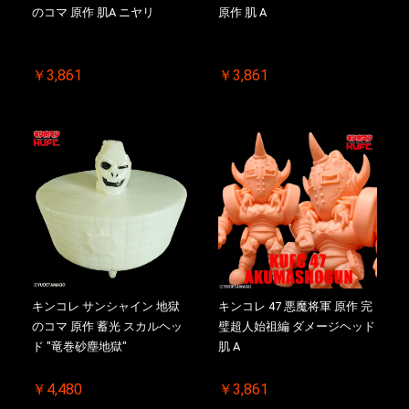
のコマ 原作 肌A ニヤリ
原作 肌 A
￥3,861
￥3,861
キンコレ サンシャイン 地獄
キンコレ 47 悪魔将軍 原作 完
のコマ 原作 蓄光 スカルヘッ
璧超人始祖編 ダメージヘッド
ド "竜巻砂塵地獄"
肌 A
￥4,480
￥3,861