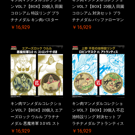
ン VOL.7 【BOX】20個入 田園
ン VOL.7 【BOX】20個入 田園
コロシアム 特設リング プラ
コロシアム 対決セット プラ
チナメダル キン肉バスター
チナメダル バッファローマン
VS. キン肉バスターやぶり ケ
2.0 顎髭 Ver. VS. 光の矢 ケー
￥16,929
￥16,929
ース付き【初回購入特典 】
ス付き【初回購入特典 】
KIN(金)肉メダル(非売品)付
KIN(金)肉メダル(非売品)付
【二次受注分】2026/10/30 一
【二次受注分】2026/10/30 一
斉出荷予定
斉出荷予定
キン肉マンメダルコレクショ
キン肉マンメダルコレクショ
ン VOL.7 【BOX】20個入 エア
ン VOL.7 【BOX】20個入 不忍
ーズロック ウルル プラチナ
池特設リング 対決セット プ
メダル 悪魔将軍 3.0 VS. スト
ラチナメダル アトランティス
ロング・ザ・武道【初回購入
ドライバー VS.ネックカット
￥16,929
￥16,929