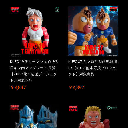
KUFC 19 テリーマン 原作 2代
KUFC 37 キン肉万太郎 戦闘服
目キン肉マングレート 長髪
EX【KUFC 熊本応援プロジェ
【KUFC 熊本応援プロジェク
クト】対象商品
ト】対象商品
￥4,897
￥4,897