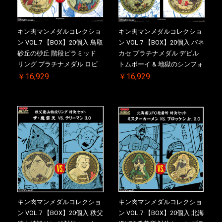
キン肉マンメダルコレクショ
キン肉マンメダルコレクショ
ン VOL.7 【BOX】20個入 鳥取
ン VOL.7 【BOX】20個入 バネ
砂丘の砂丘 階段ピラミッド
カセ プラチナメダル デビル
リング プラチナメダル ロビ
トムボーイ & 地獄のシンフォ
ンマスク VS.ネメシス 初回シ
ニー 初回シリアルNO.入 ケー
￥16,929
￥16,929
リアルNO.入 ケース付き【初
ス付き【初回購入特典 】
回購入特典 】KIN(金)肉メダ
KIN(金)肉メダル(非売品)付
ル(非売品)付
キン肉マンメダルコレクショ
キン肉マンメダルコレクショ
ン VOL.7 【BOX】20個入 秩父
ン VOL.7 【BOX】20個入 北海