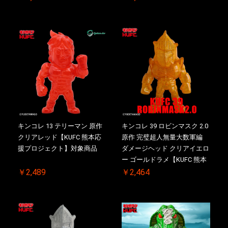
キンコレ 13 テリーマン 原作
キンコレ 39 ロビンマスク 2.0
クリアレッド【KUFC 熊本応
原作 完璧超人無量大数軍編
援プロジェクト】対象商品
ダメージヘッド クリアイエロ
ー ゴールドラメ【KUFC 熊本
応援プロジェクト】対象商品
￥2,489
￥2,464