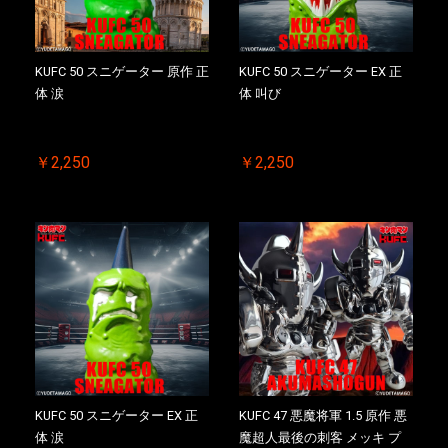
お買い物を続ける
カートへ進む
KUFC 50 スニゲーター 原作 正
KUFC 50 スニゲーター EX 正
体 涙
体 叫び
￥2,250
￥2,250
KUFC 50 スニゲーター EX 正
KUFC 47 悪魔将軍 1.5 原作 悪
体 涙
魔超人最後の刺客 メッキ プ