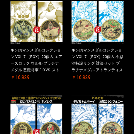
キン肉マンメダルコレクショ
キン肉マンメダルコレクショ
ン VOL.7 【BOX】20個入 エア
ン VOL.7 【BOX】20個入 不忍
ーズロック ウルル プラチナ
池特設リング 対決セット プ
メダル 悪魔将軍 3.0 VS. スト
ラチナメダル アトランティス
ロング・ザ・武道 初回シリア
ドライバー VS.ネックカット
￥16,929
￥16,929
ルNO.入 ケース付き【初回購
ドロップキック 初回シリアル
入特典 】KIN(金)肉メダル(非
NO.入 ケース付き【初回購入
売品)付
特典 】KIN(金)肉メダル(非売
品)付