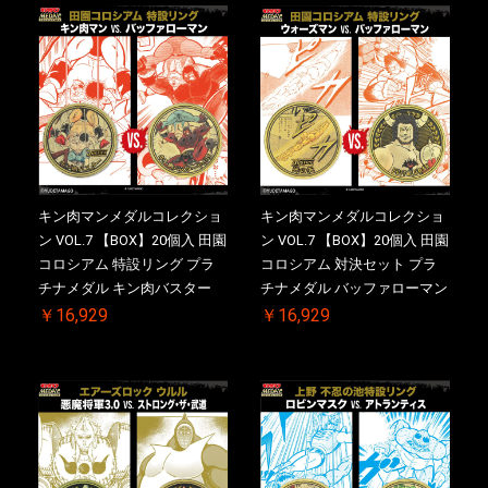
キン肉マンメダルコレクショ
キン肉マンメダルコレクショ
ン VOL.7 【BOX】20個入 田園
ン VOL.7 【BOX】20個入 田園
コロシアム 特設リング プラ
コロシアム 対決セット プラ
チナメダル キン肉バスター
チナメダル バッファローマン
VS. キン肉バスターやぶり ケ
2.0 顎髭 Ver. VS. 光の矢 ケー
￥16,929
￥16,929
ース付き【初回購入特典 】
ス付き【初回購入特典 】
KIN(金)肉メダル(非売品)付
KIN(金)肉メダル(非売品)付
【二次受注分】2026/10/30 一
【二次受注分】2026/10/30 一
斉出荷予定
斉出荷予定