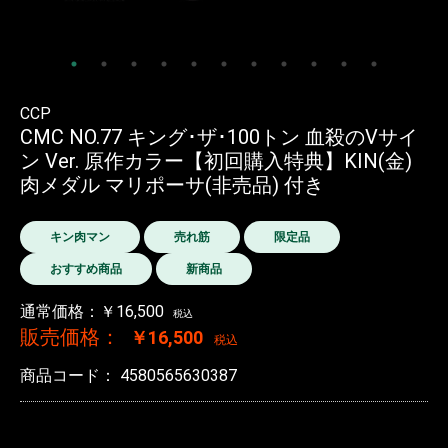
CCP
CMC NO.77 キング･ザ･100トン 血殺のVサイ
ン Ver. 原作カラー【初回購入特典】KIN(金)
肉メダル マリポーサ(非売品) 付き
キン肉マン
売れ筋
限定品
おすすめ商品
新商品
通常価格：￥16,500
税込
販売価格：
￥16,500
税込
商品コード：
4580565630387