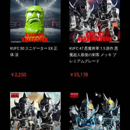
KUFC 50 スニゲーター EX 正
KUFC 47 悪魔将軍 1.5 原作 悪
体 涙
魔超人最後の刺客 メッキ プ
レミアムグレード
￥2,250
￥35,178