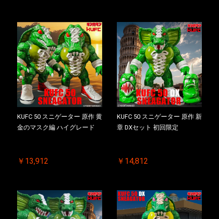
KUFC 50 スニゲーター 原作 黄
KUFC 50 スニゲーター 原作 新
金のマスク編 ハイグレード
章 DXセット 初回限定
￥13,912
￥14,812