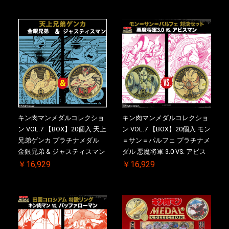
肉メダル(非売品)付【二次受
KIN(金)肉メダル(非売品)付
注分】2026/10/30 一斉出荷予
【二次受注分】2026/10/30 一
定
斉出荷予定
キン肉マンメダルコレクショ
キン肉マンメダルコレクショ
ン VOL.7 【BOX】20個入 天上
ン VOL.7 【BOX】20個入 モン
兄弟ゲンカ プラチナメダル
＝サン＝パルフェ プラチナメ
金銀兄弟 & ジャスティスマン
ダル 悪魔将軍 3.0 VS. アビス
2.0 ケース付き【初回購入特
マン【初回購入特典 】
￥16,929
￥16,929
典 】KIN(金)肉メダル(非売品)
KIN(金)肉メダル(非売品)付
付【二次受注分】2026/10/30
【二次受注分】2026/10/30 一
一斉出荷予定
斉出荷予定