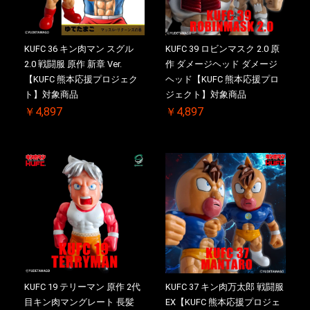
KUFC 36 キン肉マン スグル
KUFC 39 ロビンマスク 2.0 原
2.0 戦闘服 原作 新章 Ver.
作 ダメージヘッド ダメージ
【KUFC 熊本応援プロジェク
ヘッド【KUFC 熊本応援プロ
ト】対象商品
ジェクト】対象商品
￥4,897
￥4,897
KUFC 19 テリーマン 原作 2代
KUFC 37 キン肉万太郎 戦闘服
目キン肉マングレート 長髪
EX【KUFC 熊本応援プロジェ