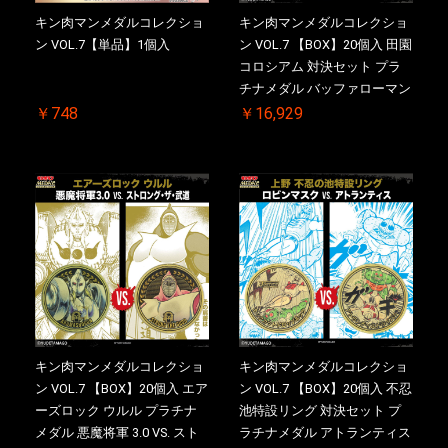
キン肉マンメダルコレクショ
キン肉マンメダルコレクショ
ン VOL.7【単品】1個入
ン VOL.7 【BOX】20個入 田園
コロシアム 対決セット プラ
チナメダル バッファローマン
2.0 顎髭 Ver. VS. 光の矢 初回
￥748
￥16,929
シリアルNO.入 ケース付き
【初回購入特典 】KIN(金)肉
メダル(非売品)付
キン肉マンメダルコレクショ
キン肉マンメダルコレクショ
ン VOL.7 【BOX】20個入 エア
ン VOL.7 【BOX】20個入 不忍
ーズロック ウルル プラチナ
池特設リング 対決セット プ
メダル 悪魔将軍 3.0 VS. スト
ラチナメダル アトランティス