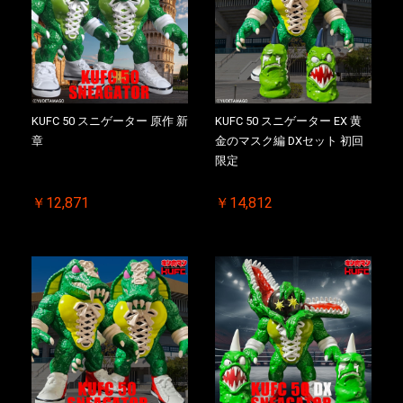
KUFC 50 スニゲーター 原作 新
KUFC 50 スニゲーター EX 黄
章
金のマスク編 DXセット 初回
限定
￥12,871
￥14,812