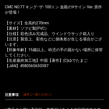
CMC NO.77 キング･ザ･100トン 血殺のVサイン Ver. 原作
が登場！
【サイズ】全高約270mm
【素材】ソフビ製(PVC）
【仕様】彩色済み完成品、ウインドウサック箱入り
【注意】製造上、彩色などに個体差が生じる場合がござ
います。
【対象年齢】15歳以上。幼児の手の届かない場所に保管
してください。
【生産最終加工地】中国【著作】(C)ゆでたまご
【JAN】4580565630387
注意事項
（必ずご一読ください）