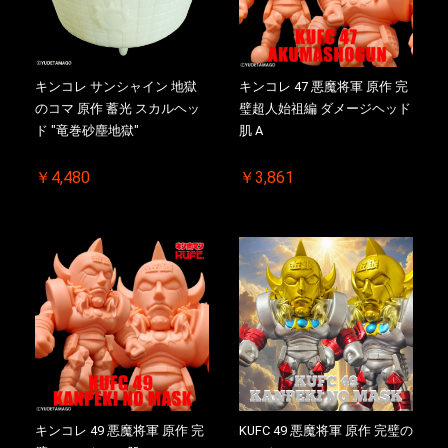
キンコレ サンシャイン 地獄
キンコレ 47 悪魔将軍 原作 完
のコマ 原作 蓄光 スカルヘッ
璧超人始祖編 ダメージヘッド
ド "竜巻砂塵地獄"
肌 A
￥4,480
￥3,861
キンコレ 49 悪魔将軍 原作 完
KUFC 49 悪魔将軍 原作 完璧の