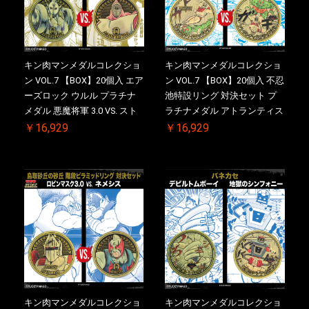
キン肉マンメダルコレクショ
キン肉マンメダルコレクショ
ン VOL.7 【BOX】20個入 エア
ン VOL.7 【BOX】20個入 不忍
ーズロック ウルル プラチナ
池特設リング 対決セット プ
メダル 悪魔将軍 3.0 VS. スト
ラチナメダル アトランティス
ロング・ザ・武道【初回購入
ドライバー VS.ネックカット
￥16,929
￥16,929
特典 】KIN(金)肉メダル(非売
ドロップキック ケース付き
品)付【二次受注分】
【初回購入特典 】KIN(金)肉
2026/10/30 一斉出荷予定
メダル(非売品)付
キン肉マンメダルコレクショ
キン肉マンメダルコレクショ