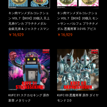
キン肉マンメダルコレクショ
キン肉マンメダルコレクショ
ン VOL.7 【BOX】20個入 天上
ン VOL.7 【BOX】20個入 モン
兄弟ゲンカ プラチナメダル
＝サン＝パルフェ プラチナメ
金銀兄弟 & ジャスティスマン
ダル 悪魔将軍 3.0 VS. アビス
2.0 初回シリアルNO.入 ケース
マン 初回シリアルNO.入 ケー
￥16,929
￥16,929
付き【初回購入特典 】
ス付き【初回購入特典 】
KIN(金)肉メダル(非売品)付
KIN(金)肉メダル(非売品)付
KUFC 31 ステカセキング 原作
KUFC 03 悪魔将軍 原作 ダイヤ
新章 メタリック
モンド 2.0