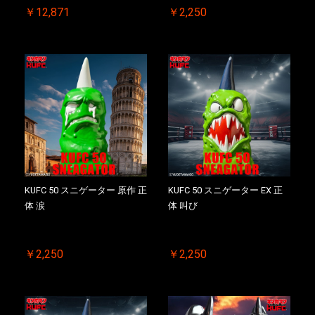
￥12,871
￥2,250
お買い物を続ける
カートへ進む
KUFC 50 スニゲーター 原作 正
KUFC 50 スニゲーター EX 正
体 涙
体 叫び
￥2,250
￥2,250