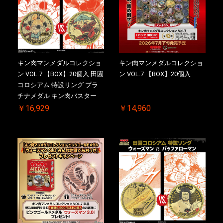
キン肉マンメダルコレクショ
キン肉マンメダルコレクショ
ン VOL.7 【BOX】20個入 田園
ン VOL.7 【BOX】20個入
コロシアム 特設リング プラ
チナメダル キン肉バスター
VS. キン肉バスターやぶり 初
￥16,929
￥14,960
回シリアルNO.入 ケース付き
【初回購入特典 】KIN(金)肉
メダル(非売品)付