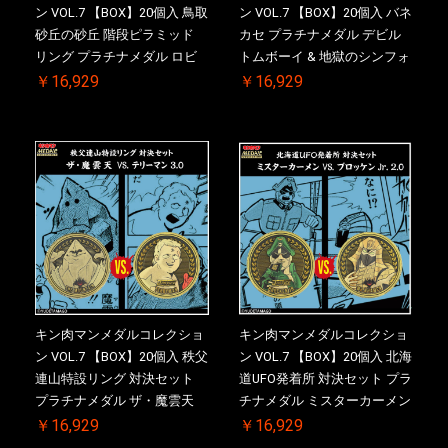
ン VOL.7 【BOX】20個入 鳥取
ン VOL.7 【BOX】20個入 バネ
砂丘の砂丘 階段ピラミッド
カセ プラチナメダル デビル
リング プラチナメダル ロビ
トムボーイ & 地獄のシンフォ
ンマスク VS.ネメシス 【初回
ニー ケース付き【初回購入特
￥16,929
￥16,929
購入特典 】KIN(金)肉メダル
典 】KIN(金)肉メダル(非売品)
(非売品)付【二次受注分】
付【二次受注分】2026/10/30
2026/10/30 一斉出荷予定
一斉出荷予定
キン肉マンメダルコレクショ
キン肉マンメダルコレクショ
ン VOL.7 【BOX】20個入 秩父
ン VOL.7 【BOX】20個入 北海
連山特設リング 対決セット
道UFO発着所 対決セット プラ
プラチナメダル ザ・魔雲天
チナメダル ミスターカーメン
VS. テリーマン 3.0 ケース付
VS. ブロッケン Jr. 2.0 ケース
￥16,929
￥16,929
き【初回購入特典 】KIN(金)
付き【初回購入特典 】