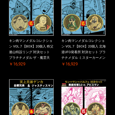
キン肉マンメダルコレクショ
キン肉マンメダルコレクショ
ン VOL.7 【BOX】20個入 秩父
ン VOL.7 【BOX】20個入 北海
連山特設リング 対決セット
道UFO発着所 対決セット プラ
プラチナメダル ザ・魔雲天
チナメダル ミスターカーメン
VS. テリーマン 3.0 初回シリア
VS. ブロッケン Jr. 2.0 初回シ
￥16,929
￥16,929
ルNO.入 ケース付き【初回購
リアルNO.入 ケース付き【初
入特典 】KIN(金)肉メダル(非
回購入特典 】KIN(金)肉メダ
売品)付
ル(非売品)付