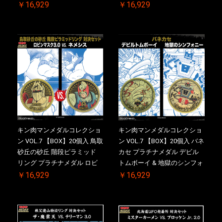
ロング・ザ・武道 初回シリア
ドライバー VS.ネックカット
￥16,929
￥16,929
ルNO.入 ケース付き【初回購
ドロップキック 初回シリアル
入特典 】KIN(金)肉メダル(非
NO.入 ケース付き【初回購入
売品)付
特典 】KIN(金)肉メダル(非売
品)付
キン肉マンメダルコレクショ
キン肉マンメダルコレクショ
ン VOL.7 【BOX】20個入 鳥取
ン VOL.7 【BOX】20個入 バネ
砂丘の砂丘 階段ピラミッド
カセ プラチナメダル デビル
リング プラチナメダル ロビ
トムボーイ & 地獄のシンフォ
ンマスク VS.ネメシス 初回シ
ニー 初回シリアルNO.入 ケー
￥16,929
￥16,929
リアルNO.入 ケース付き【初
ス付き【初回購入特典 】
回購入特典 】KIN(金)肉メダ
KIN(金)肉メダル(非売品)付
ル(非売品)付