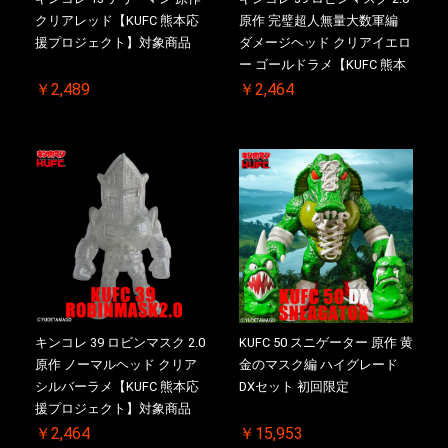
クリアレッド【KUFC 熊本応
原作 完璧超人無量大数軍編
援プロジェクト】対象商品
ダメージヘッド クリアイエロ
ー ゴールドラメ【KUFC 熊本
応援プロジェクト】対象商品
￥2,489
￥2,464
キンコレ 39 ロビンマスク 2.0
KUFC 50 スニゲーター 原作 黄
原作 ノーマルヘッド クリア
金のマスク編 ハイグレード
シルバーラメ【KUFC 熊本応
DXセット 初回限定
援プロジェクト】対象商品
￥2,464
￥15,953