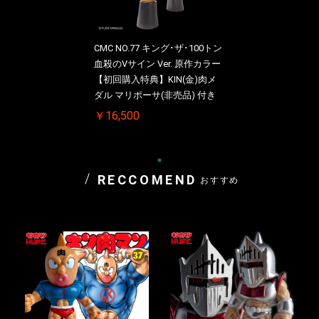
CMC NO.77 キング･ザ･100トン
血殺のVサイン Ver. 原作カラー
【初回購入特典】KIN(金)肉メ
ダル マリポーサ(非売品) 付き
￥16,500
RECCOMEND
おすすめ