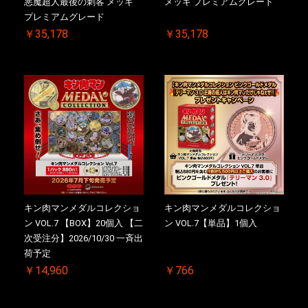
悪魔超人最後の刺客 メッキ
メッキ プレミアムグレード
プレミアムグレード
￥35,178
￥35,178
キン肉マンメダルコレクショ
キン肉マンメダルコレクショ
ン VOL.7 【BOX】20個入 【二
ン VOL.7【単品】1個入
次受注分】2026/10/30 一斉出
荷予定
￥14,960
￥766