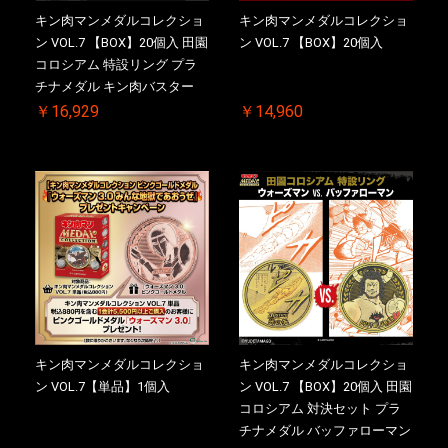
キン肉マンメダルコレクショ
キン肉マンメダルコレクショ
ン VOL.7 【BOX】20個入 田園
ン VOL.7 【BOX】20個入
コロシアム 特設リング プラ
チナメダル キン肉バスター
VS. キン肉バスターやぶり 初
￥16,929
￥14,960
回シリアルNO.入 ケース付き
【初回購入特典 】KIN(金)肉
メダル(非売品)付
キン肉マンメダルコレクショ
キン肉マンメダルコレクショ
ン VOL.7【単品】1個入
ン VOL.7 【BOX】20個入 田園
コロシアム 対決セット プラ
チナメダル バッファローマン