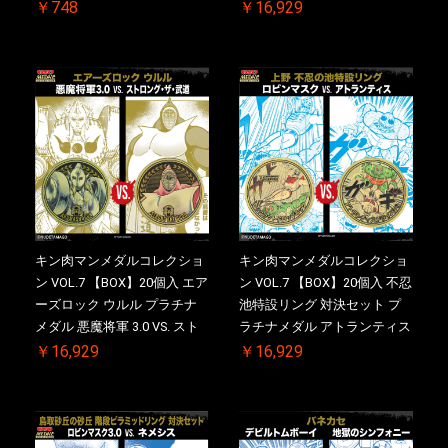
2.0 顎髭 Ver. VS. 光の矢 初回
￥748
￥16,929
シリアルNO.入 ケース付き
【初回購入特典 】KIN(金)肉
メダル(非売品)付
キン肉マンメダルコレクショ
キン肉マンメダルコレクショ
ン VOL.7 【BOX】20個入 エア
ン VOL.7 【BOX】20個入 不忍
ーズロック ウルル プラチナ
池特設リング 対決セット プ
メダル 悪魔将軍 3.0 VS. スト
ラチナメダル アトランティス
ロング・ザ・武道 初回シリア
ドライバー VS.ネックカット
￥16,929
￥16,929
ルNO.入 ケース付き【初回購
ドロップキック 初回シリアル
入特典 】KIN(金)肉メダル(非
NO.入 ケース付き【初回購入
売品)付
特典 】KIN(金)肉メダル(非売
品)付