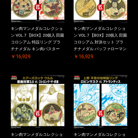
キン肉マンメダルコレクショ
キン肉マンメダルコレクショ
ン VOL.7 【BOX】20個入 田園
ン VOL.7 【BOX】20個入 田園
コロシアム 特設リング プラ
コロシアム 対決セット プラ
チナメダル キン肉バスター
チナメダル バッファローマン
VS. キン肉バスターやぶり ケ
2.0 顎髭 Ver. VS. 光の矢 ケー
￥16,929
￥16,929
ース付き【初回購入特典 】
ス付き【初回購入特典 】
KIN(金)肉メダル(非売品)付
KIN(金)肉メダル(非売品)付
【二次受注分】2026/10/30 一
【二次受注分】2026/10/30 一
斉出荷予定
斉出荷予定
キン肉マンメダルコレクショ
キン肉マンメダルコレクショ