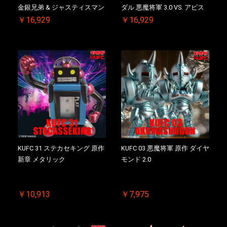
金銀兄弟 & ジャスティスマン
ダル 悪魔将軍 3.0 VS. アビス
2.0 初回シリアルNO.入 ケース
マン 初回シリアルNO.入 ケー
￥16,929
￥16,929
付き【初回購入特典 】
ス付き【初回購入特典 】
KIN(金)肉メダル(非売品)付
KIN(金)肉メダル(非売品)付
KUFC 31 ステカセキング 原作
KUFC 03 悪魔将軍 原作 ダイヤ
新章 メタリック
モンド 2.0
￥10,913
￥7,975