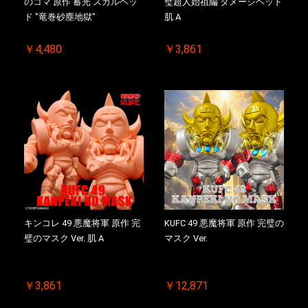
のコマ 原作 蓄光 スカルヘッ
璧超人始祖編 ダメージヘッド
ド "竜巻砂塵地獄"
肌 A
￥4,480
￥3,861
キンコレ 49 悪魔将軍 原作 完
KUFC 49 悪魔将軍 原作 完璧の
璧のマスク Ver. 肌 A
マスク Ver.
￥3,861
￥12,871