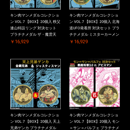
キン肉マンメダルコレクショ
キン肉マンメダルコレクショ
ン VOL.7 【BOX】20個入 秩父
ン VOL.7 【BOX】20個入 北海
連山特設リング 対決セット
道UFO発着所 対決セット プラ
プラチナメダル ザ・魔雲天
チナメダル ミスターカーメン
VS. テリーマン 3.0 初回シリア
VS. ブロッケン Jr. 2.0 初回シ
￥16,929
￥16,929
ルNO.入 ケース付き【初回購
リアルNO.入 ケース付き【初
入特典 】KIN(金)肉メダル(非
回購入特典 】KIN(金)肉メダ
売品)付
ル(非売品)付
キン肉マンメダルコレクショ
キン肉マンメダルコレクショ
ン VOL.7 【BOX】20個入 天上
ン VOL.7 【BOX】20個入 モン
兄弟ゲンカ プラチナメダル
＝サン＝パルフェ プラチナメ