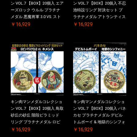
ン VOL.7 【BOX】20個入 エア
ン VOL.7 【BOX】20個入 不忍
ーズロック ウルル プラチナ
池特設リング 対決セット プ
メダル 悪魔将軍 3.0 VS. スト
ラチナメダル アトランティス
ロング・ザ・武道【初回購入
ドライバー VS.ネックカット
￥16,929
￥16,929
特典 】KIN(金)肉メダル(非売
ドロップキック ケース付き
品)付【二次受注分】
【初回購入特典 】KIN(金)肉
2026/10/30 一斉出荷予定
メダル(非売品)付
キン肉マンメダルコレクショ
キン肉マンメダルコレクショ
ン VOL.7 【BOX】20個入 鳥取
ン VOL.7 【BOX】20個入 バネ
砂丘の砂丘 階段ピラミッド
カセ プラチナメダル デビル
リング プラチナメダル ロビ
トムボーイ & 地獄のシンフォ
ンマスク VS.ネメシス 【初回
ニー ケース付き【初回購入特
￥16,929
￥16,929
購入特典 】KIN(金)肉メダル
典 】KIN(金)肉メダル(非売品)