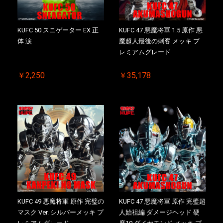
お買い物を続ける
カートへ進む
KUFC 50 スニゲーター EX 正
KUFC 47 悪魔将軍 1.5 原作 悪
体 涙
魔超人最後の刺客 メッキ プ
レミアムグレード
￥2,250
￥35,178
KUFC 49 悪魔将軍 原作 完璧の
KUFC 47 悪魔将軍 原作 完璧超
マスク Ver. シルバーメッキ プ
人始祖編 ダメージヘッド 硬