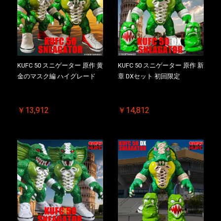
KUFC 50 スニゲーター 原作 黄
KUFC 50 スニゲーター 原作 新
金のマスク編 ハイグレード
章 DXセット 初回限定
￥13,912
￥14,812