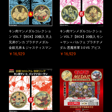
キン肉マンメダルコレクショ
キン肉マンメダルコレクショ
ン VOL.7 【BOX】20個入 天上
ン VOL.7 【BOX】20個入 モン
兄弟ゲンカ プラチナメダル
＝サン＝パルフェ プラチナメ
金銀兄弟 & ジャスティスマン
ダル 悪魔将軍 3.0 VS. アビス
2.0 ケース付き【初回購入特
マン【初回購入特典 】
￥16,929
￥16,929
典 】KIN(金)肉メダル(非売品)
KIN(金)肉メダル(非売品)付
付【二次受注分】2026/10/30
【二次受注分】2026/10/30 一
一斉出荷予定
斉出荷予定