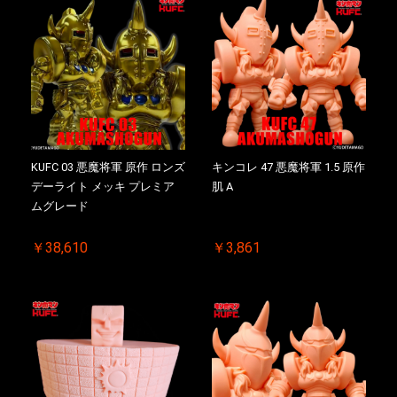
KUFC 03 悪魔将軍 原作 ロンズ
キンコレ 47 悪魔将軍 1.5 原作
デーライト メッキ プレミア
肌 A
ムグレード
￥38,610
￥3,861