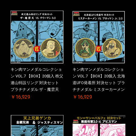
(非売品)付【二次受注分】
付【二次受注分】2026/10/30
2026/10/30 一斉出荷予定
一斉出荷予定
キン肉マンメダルコレクショ
キン肉マンメダルコレクショ
ン VOL.7 【BOX】20個入 秩父
ン VOL.7 【BOX】20個入 北海
連山特設リング 対決セット
道UFO発着所 対決セット プラ
プラチナメダル ザ・魔雲天
チナメダル ミスターカーメン
VS. テリーマン 3.0 ケース付
VS. ブロッケン Jr. 2.0 ケース
￥16,929
￥16,929
き【初回購入特典 】KIN(金)
付き【初回購入特典 】
肉メダル(非売品)付【二次受
KIN(金)肉メダル(非売品)付
注分】2026/10/30 一斉出荷予
【二次受注分】2026/10/30 一
定
斉出荷予定