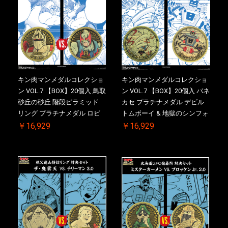
キン肉マンメダルコレクショ
キン肉マンメダルコレクショ
ン VOL.7 【BOX】20個入 鳥取
ン VOL.7 【BOX】20個入 バネ
砂丘の砂丘 階段ピラミッド
カセ プラチナメダル デビル
リング プラチナメダル ロビ
トムボーイ & 地獄のシンフォ
ンマスク VS.ネメシス 初回シ
ニー 初回シリアルNO.入 ケー
￥16,929
￥16,929
リアルNO.入 ケース付き【初
ス付き【初回購入特典 】
回購入特典 】KIN(金)肉メダ
KIN(金)肉メダル(非売品)付
ル(非売品)付