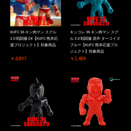
KUFC 36 キン肉マン スグル
キンコレ 36 キン肉マン スグ
2.0 戦闘服 EX【KUFC 熊本応
ル 2.0 戦闘服 原作 ターコイズ
援プロジェクト】対象商品
ブルー【KUFC 熊本応援プロ
ジェクト】対象商品
￥4,897
￥2,489