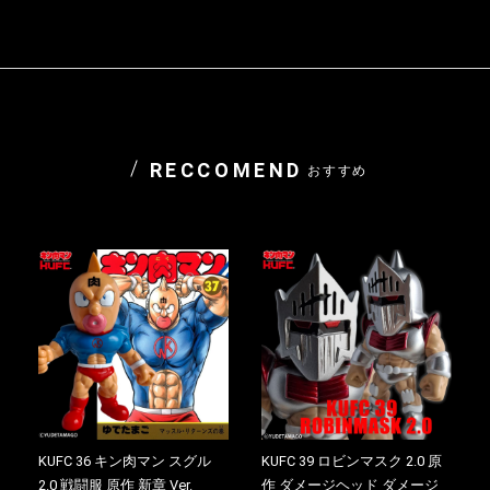
RECCOMEND
おすすめ
KUFC 36 キン肉マン スグル
KUFC 39 ロビンマスク 2.0 原
2.0 戦闘服 原作 新章 Ver.
作 ダメージヘッド ダメージ