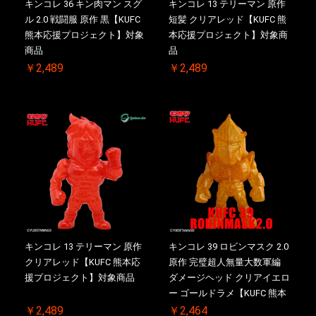
キンコレ 36 キン肉マン スグ
キンコレ 13 テリーマン 原作
ル 2.0 戦闘服 原作 黒【KUFC
短髪 クリアレッド【KUFC 熊
熊本応援プロジェクト】対象
本応援プロジェクト】対象商
商品
品
￥2,489
￥2,489
キンコレ 13 テリーマン 原作
キンコレ 39 ロビンマスク 2.0
クリアレッド【KUFC 熊本応
原作 完璧超人無量大数軍編
援プロジェクト】対象商品
ダメージヘッド クリアイエロ
ー ゴールドラメ【KUFC 熊本
応援プロジェクト】対象商品
￥2,489
￥2,464