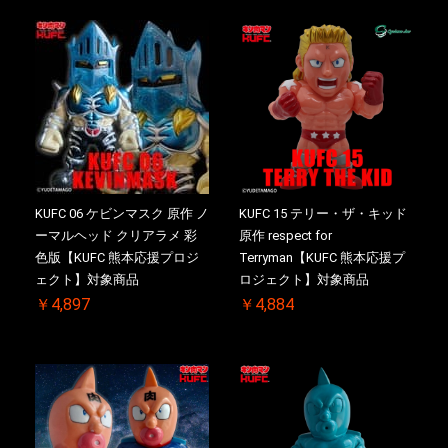
KUFC 06 ケビンマスク 原作 ノ
KUFC 15 テリー・ザ・キッド
ーマルヘッド クリアラメ 彩
原作 respect for
色版【KUFC 熊本応援プロジ
Terryman【KUFC 熊本応援プ
ェクト】対象商品
ロジェクト】対象商品
￥4,897
￥4,884