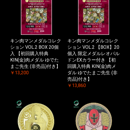
キン肉マンメダルコレク
キン肉マンメダルコレク
ション VOL.2 BOX 20個
ション VOL.2 【BOX】20
入 【初回購入特典
個入 限定メダルレオパル
KIN(金)肉メダル ゆでた
ドンEXカラー付き 【初
まご先生 (非売品)付き】
回購入特典 KIN(金)肉メ
￥13,200
ダル ゆでたまご先生 (非
売品)付き】
￥13,860