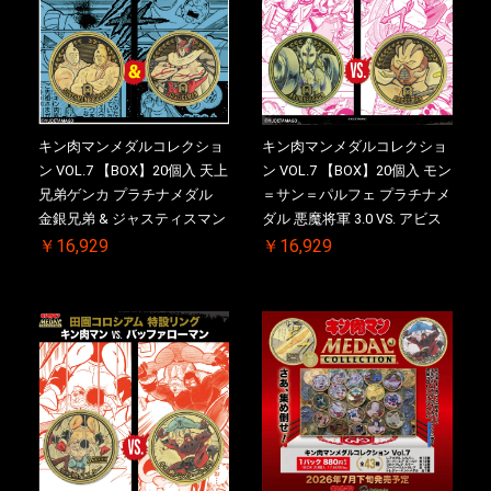
キン肉マンメダルコレクショ
キン肉マンメダルコレクショ
ン VOL.7 【BOX】20個入 天上
ン VOL.7 【BOX】20個入 モン
兄弟ゲンカ プラチナメダル
＝サン＝パルフェ プラチナメ
金銀兄弟 & ジャスティスマン
ダル 悪魔将軍 3.0 VS. アビス
2.0 ケース付き【初回購入特
マン【初回購入特典 】
￥16,929
￥16,929
典 】KIN(金)肉メダル(非売品)
KIN(金)肉メダル(非売品)付
付【二次受注分】2026/10/30
【二次受注分】2026/10/30 一
一斉出荷予定
斉出荷予定