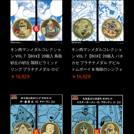
キン肉マンメダルコレクショ
キン肉マンメダルコレクショ
ン VOL.7 【BOX】20個入 鳥取
ン VOL.7 【BOX】20個入 バネ
砂丘の砂丘 階段ピラミッド
カセ プラチナメダル デビル
リング プラチナメダル ロビ
トムボーイ & 地獄のシンフォ
ンマスク VS.ネメシス 初回シ
ニー 初回シリアルNO.入 ケー
￥16,929
￥16,929
リアルNO.入 ケース付き【初
ス付き【初回購入特典 】
回購入特典 】KIN(金)肉メダ
KIN(金)肉メダル(非売品)付
ル(非売品)付