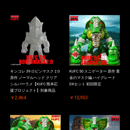
お買い物を続ける
カートへ進む
キンコレ 39 ロビンマスク 2.0
KUFC 50 スニゲーター 原作 黄
原作 ノーマルヘッド クリア
金のマスク編 ハイグレード
シルバーラメ【KUFC 熊本応
DXセット 初回限定
援プロジェクト】対象商品
￥2,464
￥15,953