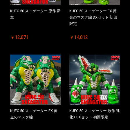
KUFC 50 スニゲーター 原作 新
KUFC 50 スニゲーター EX 黄
章
金のマスク編 DXセット 初回
限定
￥12,871
￥14,812
KUFC 50 スニゲーター EX 黄
KUFC 50 スニゲーター 原作 進
金のマスク編
化X DXセット 初回限定