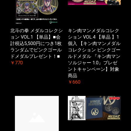
北斗の拳 メダルコレクシ
キン肉マンメダルコレク
ョン VOL.1 【単品】■会
ション VOL.4 【単品 】1
計税込5,500円につき1枚
個入 【キン肉マンメダル
ランダムでピンクゴール
コレクション ピンクゴー
ドメダルプレゼント！■
ルドメダル 『キン肉マン
￥770
ソルジャー 1.0』プレゼ
ントキャンペーン】対象
商品
￥660