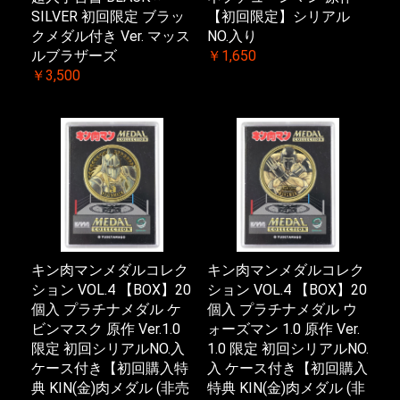
SILVER 初回限定 ブラッ
【初回限定】シリアル
クメダル付き Ver. マッス
NO.入り
ルブラザーズ
￥1,650
￥3,500
キン肉マンメダルコレク
キン肉マンメダルコレク
ション VOL.4 【BOX】20
ション VOL.4 【BOX】20
個入 プラチナメダル ケ
個入 プラチナメダル ウ
ビンマスク 原作 Ver.1.0
ォーズマン 1.0 原作 Ver.
限定 初回シリアルNO.入
1.0 限定 初回シリアルNO.
ケース付き【初回購入特
入 ケース付き【初回購入
典 KIN(金)肉メダル (非売
特典 KIN(金)肉メダル (非