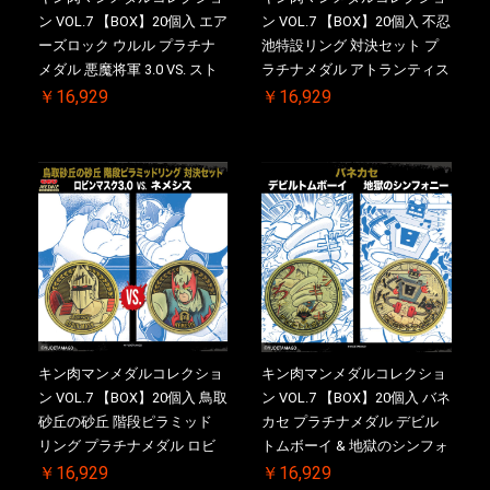
ン VOL.7 【BOX】20個入 エア
ン VOL.7 【BOX】20個入 不忍
ーズロック ウルル プラチナ
池特設リング 対決セット プ
メダル 悪魔将軍 3.0 VS. スト
ラチナメダル アトランティス
ロング・ザ・武道【初回購入
ドライバー VS.ネックカット
￥16,929
￥16,929
特典 】KIN(金)肉メダル(非売
ドロップキック ケース付き
品)付【二次受注分】
【初回購入特典 】KIN(金)肉
2026/10/30 一斉出荷予定
メダル(非売品)付
キン肉マンメダルコレクショ
キン肉マンメダルコレクショ
ン VOL.7 【BOX】20個入 鳥取
ン VOL.7 【BOX】20個入 バネ
砂丘の砂丘 階段ピラミッド
カセ プラチナメダル デビル
リング プラチナメダル ロビ
トムボーイ & 地獄のシンフォ
ンマスク VS.ネメシス 【初回
ニー ケース付き【初回購入特
￥16,929
￥16,929