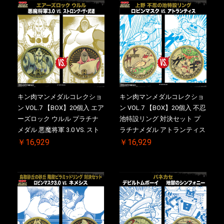
メダル(非売品)付
キン肉マンメダルコレクショ
キン肉マンメダルコレクショ
ン VOL.7 【BOX】20個入 エア
ン VOL.7 【BOX】20個入 不忍
ーズロック ウルル プラチナ
池特設リング 対決セット プ
メダル 悪魔将軍 3.0 VS. スト
ラチナメダル アトランティス
ロング・ザ・武道 初回シリア
ドライバー VS.ネックカット
￥16,929
￥16,929
ルNO.入 ケース付き【初回購
ドロップキック 初回シリアル
入特典 】KIN(金)肉メダル(非
NO.入 ケース付き【初回購入
売品)付
特典 】KIN(金)肉メダル(非売
品)付