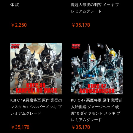
体 涙
魔超人最後の刺客 メッキ プ
お買い物を続ける
カートへ進む
レミアムグレード
￥2,250
￥35,178
KUFC 49 悪魔将軍 原作 完璧の
KUFC 47 悪魔将軍 原作 完璧超
マスク Ver. シルバーメッキ プ
人始祖編 ダメージヘッド 硬
レミアムグレード
度10 ダイヤモンド メッキ プ
レミアムグレード
￥35,178
￥35,178