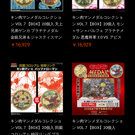
キン肉マンメダルコレクショ
キン肉マンメダルコレクショ
ン VOL.7 【BOX】20個入 天上
ン VOL.7 【BOX】20個入 モン
兄弟ゲンカ プラチナメダル
＝サン＝パルフェ プラチナメ
金銀兄弟 & ジャスティスマン
ダル 悪魔将軍 3.0 VS. アビス
2.0 ケース付き【初回購入特
マン【初回購入特典 】
￥16,929
￥16,929
典 】KIN(金)肉メダル(非売品)
KIN(金)肉メダル(非売品)付
付【二次受注分】2026/10/30
【二次受注分】2026/10/30 一
一斉出荷予定
斉出荷予定
キン肉マンメダルコレクショ
キン肉マンメダルコレクショ
ン VOL.7 【BOX】20個入 田園
ン VOL.7 【BOX】20個入
コロシアム 特設リング プラ