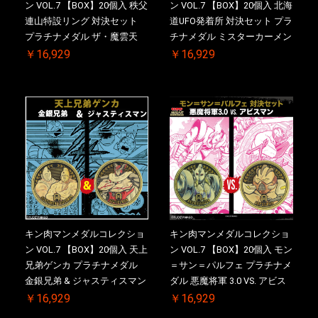
ン VOL.7 【BOX】20個入 秩父
ン VOL.7 【BOX】20個入 北海
連山特設リング 対決セット
道UFO発着所 対決セット プラ
プラチナメダル ザ・魔雲天
チナメダル ミスターカーメン
VS. テリーマン 3.0 初回シリア
VS. ブロッケン Jr. 2.0 初回シ
￥16,929
￥16,929
ルNO.入 ケース付き【初回購
リアルNO.入 ケース付き【初
入特典 】KIN(金)肉メダル(非
回購入特典 】KIN(金)肉メダ
売品)付
ル(非売品)付
キン肉マンメダルコレクショ
キン肉マンメダルコレクショ
ン VOL.7 【BOX】20個入 天上
ン VOL.7 【BOX】20個入 モン
兄弟ゲンカ プラチナメダル
＝サン＝パルフェ プラチナメ
金銀兄弟 & ジャスティスマン
ダル 悪魔将軍 3.0 VS. アビス
2.0 初回シリアルNO.入 ケース
マン 初回シリアルNO.入 ケー
￥16,929
￥16,929
付き【初回購入特典 】
ス付き【初回購入特典 】