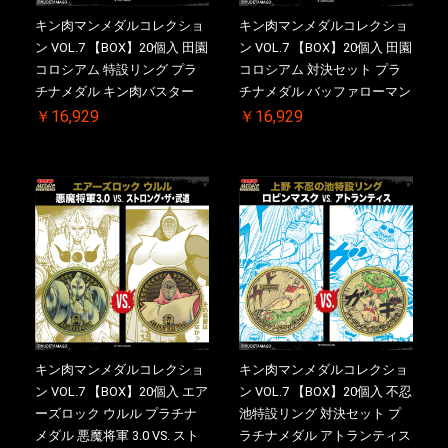
キン肉マンメダルコレクショ
キン肉マンメダルコレクショ
ン VOL.7 【BOX】20個入 田園
ン VOL.7 【BOX】20個入 田園
コロシアム 特設リング プラ
コロシアム 対決セット プラ
チナメダル キン肉バスター
チナメダル バッファローマン
VS. キン肉バスターやぶり ケ
2.0 顎髭 Ver. VS. 光の矢 ケー
￥16,929
￥16,929
ース付き【初回購入特典 】
ス付き【初回購入特典 】
KIN(金)肉メダル(非売品)付
KIN(金)肉メダル(非売品)付
【二次受注分】2026/10/30 一
【二次受注分】2026/10/30 一
斉出荷予定
斉出荷予定
キン肉マンメダルコレクショ
キン肉マンメダルコレクショ
ン VOL.7 【BOX】20個入 エア
ン VOL.7 【BOX】20個入 不忍
ーズロック ウルル プラチナ
池特設リング 対決セット プ
メダル 悪魔将軍 3.0 VS. スト
ラチナメダル アトランティス