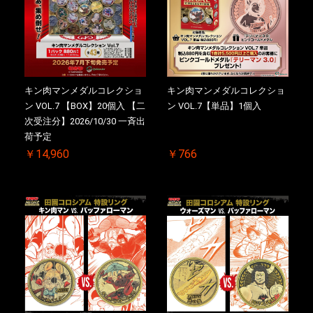
キン肉マンメダルコレクショ
キン肉マンメダルコレクショ
ン VOL.7 【BOX】20個入 【二
ン VOL.7【単品】1個入
次受注分】2026/10/30 一斉出
荷予定
￥14,960
￥766