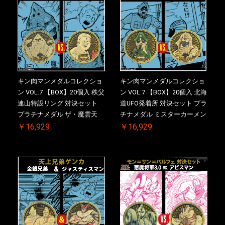
キン肉マンメダルコレクショ
キン肉マンメダルコレクショ
ン VOL.7 【BOX】20個入 秩父
ン VOL.7 【BOX】20個入 北海
連山特設リング 対決セット
道UFO発着所 対決セット プラ
プラチナメダル ザ・魔雲天
チナメダル ミスターカーメン
VS. テリーマン 3.0 ケース付
VS. ブロッケン Jr. 2.0 ケース
￥16,929
￥16,929
き【初回購入特典 】KIN(金)
付き【初回購入特典 】
肉メダル(非売品)付【二次受
KIN(金)肉メダル(非売品)付
注分】2026/10/30 一斉出荷予
【二次受注分】2026/10/30 一
定
斉出荷予定