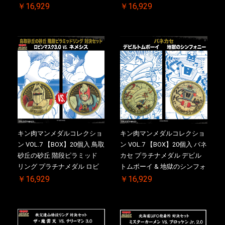
ロング・ザ・武道【初回購入
ドライバー VS.ネックカット
￥16,929
￥16,929
特典 】KIN(金)肉メダル(非売
ドロップキック ケース付き
品)付【二次受注分】
【初回購入特典 】KIN(金)肉
2026/10/30 一斉出荷予定
メダル(非売品)付
キン肉マンメダルコレクショ
キン肉マンメダルコレクショ
ン VOL.7 【BOX】20個入 鳥取
ン VOL.7 【BOX】20個入 バネ
砂丘の砂丘 階段ピラミッド
カセ プラチナメダル デビル
リング プラチナメダル ロビ
トムボーイ & 地獄のシンフォ
ンマスク VS.ネメシス 【初回
ニー ケース付き【初回購入特
￥16,929
￥16,929
購入特典 】KIN(金)肉メダル
典 】KIN(金)肉メダル(非売品)
(非売品)付【二次受注分】
付【二次受注分】2026/10/30
2026/10/30 一斉出荷予定
一斉出荷予定