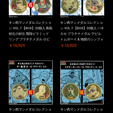
キン肉マンメダルコレクショ
キン肉マンメダルコレクショ
ン VOL.7 【BOX】20個入 鳥取
ン VOL.7 【BOX】20個入 バネ
砂丘の砂丘 階段ピラミッド
カセ プラチナメダル デビル
リング プラチナメダル ロビ
トムボーイ & 地獄のシンフォ
ンマスク VS.ネメシス 初回シ
ニー 初回シリアルNO.入 ケー
￥16,929
￥16,929
リアルNO.入 ケース付き【初
ス付き【初回購入特典 】
回購入特典 】KIN(金)肉メダ
KIN(金)肉メダル(非売品)付
ル(非売品)付
キン肉マンメダルコレクショ
キン肉マンメダルコレクショ