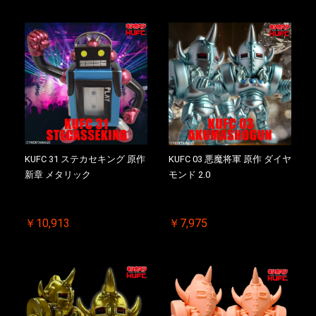
KIN(金)肉メダル(非売品)付
KIN(金)肉メダル(非売品)付
KUFC 31 ステカセキング 原作
KUFC 03 悪魔将軍 原作 ダイヤ
新章 メタリック
モンド 2.0
￥10,913
￥7,975