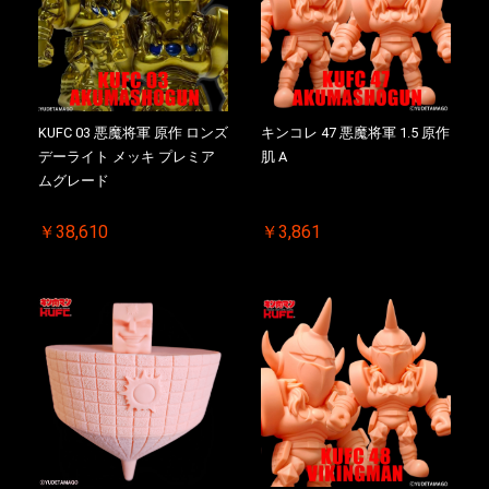
KUFC 03 悪魔将軍 原作 ロンズ
キンコレ 47 悪魔将軍 1.5 原作
デーライト メッキ プレミア
肌 A
ムグレード
￥38,610
￥3,861