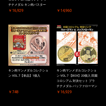
チナメダル キン肉バスター
VS. キン肉バスターやぶり 初
￥16,929
￥14,960
回シリアルNO.入 ケース付き
【初回購入特典 】KIN(金)肉
メダル(非売品)付
キン肉マンメダルコレクショ
キン肉マンメダルコレクショ
ン VOL.7【単品】1個入
ン VOL.7 【BOX】20個入 田園
コロシアム 対決セット プラ
チナメダル バッファローマン
2.0 顎髭 Ver. VS. 光の矢 初回
￥748
￥16,929
シリアルNO.入 ケース付き
【初回購入特典 】KIN(金)肉