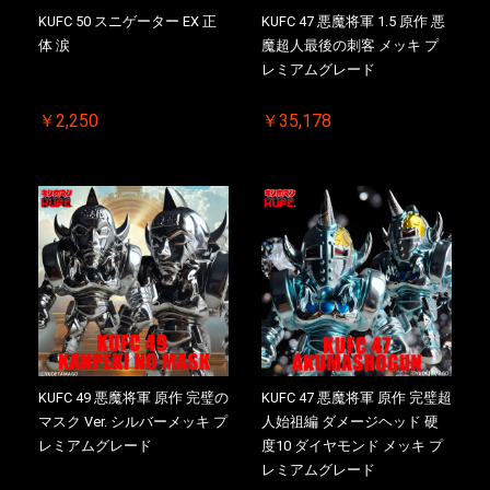
KUFC 50 スニゲーター EX 正
KUFC 47 悪魔将軍 1.5 原作 悪
体 涙
魔超人最後の刺客 メッキ プ
レミアムグレード
￥2,250
￥35,178
KUFC 49 悪魔将軍 原作 完璧の
KUFC 47 悪魔将軍 原作 完璧超
マスク Ver. シルバーメッキ プ
人始祖編 ダメージヘッド 硬
レミアムグレード
度10 ダイヤモンド メッキ プ
レミアムグレード