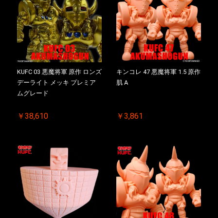
KUFC 03 悪魔将軍 原作 ロンズ
キンコレ 47 悪魔将軍 1.5 原作
デーライト メッキ プレミア
肌 A
ムグレード
￥38,610
￥3,861