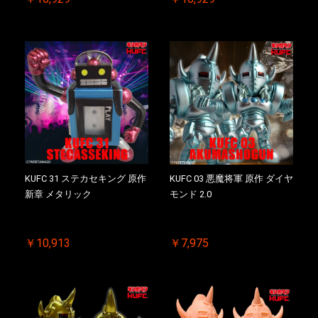
付き【初回購入特典 】
ス付き【初回購入特典 】
KIN(金)肉メダル(非売品)付
KIN(金)肉メダル(非売品)付
KUFC 31 ステカセキング 原作
KUFC 03 悪魔将軍 原作 ダイヤ
新章 メタリック
モンド 2.0
￥10,913
￥7,975