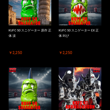
お買い物を続ける
カートへ進む
KUFC 50 スニゲーター 原作 正
KUFC 50 スニゲーター EX 正
体 涙
体 叫び
￥2,250
￥2,250