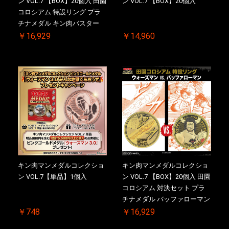
ン VOL.7 【BOX】20個入 田園
ン VOL.7 【BOX】20個入
コロシアム 特設リング プラ
チナメダル キン肉バスター
VS. キン肉バスターやぶり 初
￥16,929
￥14,960
回シリアルNO.入 ケース付き
【初回購入特典 】KIN(金)肉
メダル(非売品)付
キン肉マンメダルコレクショ
キン肉マンメダルコレクショ
ン VOL.7【単品】1個入
ン VOL.7 【BOX】20個入 田園
コロシアム 対決セット プラ
チナメダル バッファローマン
2.0 顎髭 Ver. VS. 光の矢 初回
￥748
￥16,929
シリアルNO.入 ケース付き