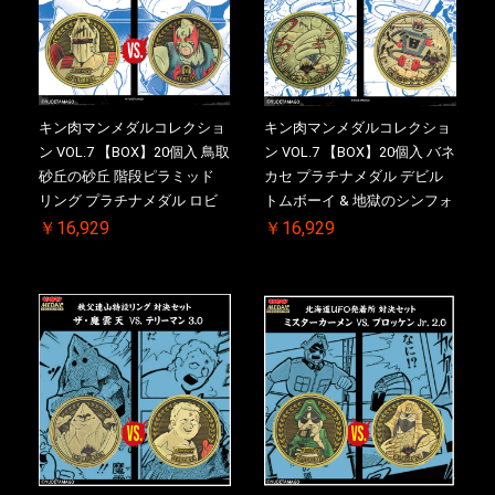
キン肉マンメダルコレクショ
キン肉マンメダルコレクショ
ン VOL.7 【BOX】20個入 鳥取
ン VOL.7 【BOX】20個入 バネ
砂丘の砂丘 階段ピラミッド
カセ プラチナメダル デビル
リング プラチナメダル ロビ
トムボーイ & 地獄のシンフォ
ンマスク VS.ネメシス 初回シ
ニー 初回シリアルNO.入 ケー
￥16,929
￥16,929
リアルNO.入 ケース付き【初
ス付き【初回購入特典 】
回購入特典 】KIN(金)肉メダ
KIN(金)肉メダル(非売品)付
ル(非売品)付