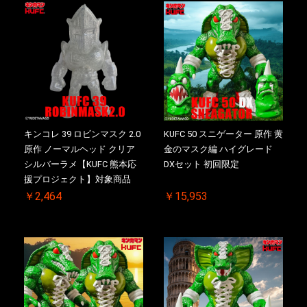
キンコレ 39 ロビンマスク 2.0
KUFC 50 スニゲーター 原作 黄
原作 ノーマルヘッド クリア
金のマスク編 ハイグレード
シルバーラメ【KUFC 熊本応
DXセット 初回限定
援プロジェクト】対象商品
￥2,464
￥15,953