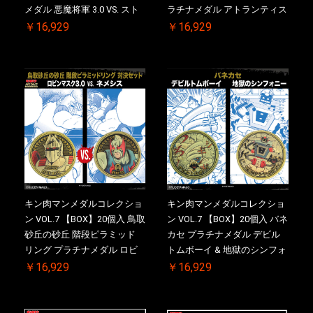
メダル 悪魔将軍 3.0 VS. スト
ラチナメダル アトランティス
ロング・ザ・武道【初回購入
ドライバー VS.ネックカット
￥16,929
￥16,929
特典 】KIN(金)肉メダル(非売
ドロップキック ケース付き
品)付【二次受注分】
【初回購入特典 】KIN(金)肉
2026/10/30 一斉出荷予定
メダル(非売品)付
キン肉マンメダルコレクショ
キン肉マンメダルコレクショ
ン VOL.7 【BOX】20個入 鳥取
ン VOL.7 【BOX】20個入 バネ
砂丘の砂丘 階段ピラミッド
カセ プラチナメダル デビル
リング プラチナメダル ロビ
トムボーイ & 地獄のシンフォ
ンマスク VS.ネメシス 【初回
ニー ケース付き【初回購入特
￥16,929
￥16,929
購入特典 】KIN(金)肉メダル
典 】KIN(金)肉メダル(非売品)
(非売品)付【二次受注分】
付【二次受注分】2026/10/30
2026/10/30 一斉出荷予定
一斉出荷予定