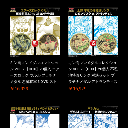
【初回購入特典 】KIN(金)肉
メダル(非売品)付
キン肉マンメダルコレクショ
キン肉マンメダルコレクショ
ン VOL.7 【BOX】20個入 エア
ン VOL.7 【BOX】20個入 不忍
ーズロック ウルル プラチナ
池特設リング 対決セット プ
メダル 悪魔将軍 3.0 VS. スト
ラチナメダル アトランティス
ロング・ザ・武道 初回シリア
ドライバー VS.ネックカット
￥16,929
￥16,929
ルNO.入 ケース付き【初回購
ドロップキック 初回シリアル
入特典 】KIN(金)肉メダル(非
NO.入 ケース付き【初回購入
売品)付
特典 】KIN(金)肉メダル(非売
品)付