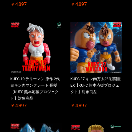
￥4,897
￥4,897
KUFC 19 テリーマン 原作 2代
KUFC 37 キン肉万太郎 戦闘服
目キン肉マングレート 長髪
EX【KUFC 熊本応援プロジェ
【KUFC 熊本応援プロジェク
クト】対象商品
ト】対象商品
￥4,897
￥4,897