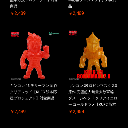
商品
品
￥2,489
￥2,489
キンコレ 13 テリーマン 原作
キンコレ 39 ロビンマスク 2.0
クリアレッド【KUFC 熊本応
原作 完璧超人無量大数軍編
援プロジェクト】対象商品
ダメージヘッド クリアイエロ
ー ゴールドラメ【KUFC 熊本
応援プロジェクト】対象商品
￥2,489
￥2,464