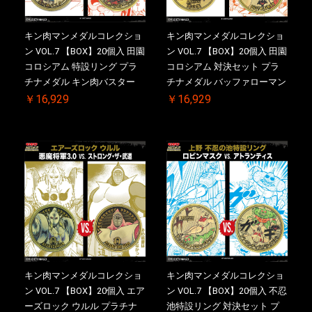
キン肉マンメダルコレクショ
キン肉マンメダルコレクショ
ン VOL.7 【BOX】20個入 田園
ン VOL.7 【BOX】20個入 田園
コロシアム 特設リング プラ
コロシアム 対決セット プラ
チナメダル キン肉バスター
チナメダル バッファローマン
VS. キン肉バスターやぶり ケ
2.0 顎髭 Ver. VS. 光の矢 ケー
￥16,929
￥16,929
ース付き【初回購入特典 】
ス付き【初回購入特典 】
KIN(金)肉メダル(非売品)付
KIN(金)肉メダル(非売品)付
【二次受注分】2026/10/30 一
【二次受注分】2026/10/30 一
斉出荷予定
斉出荷予定
キン肉マンメダルコレクショ
キン肉マンメダルコレクショ
ン VOL.7 【BOX】20個入 エア
ン VOL.7 【BOX】20個入 不忍
ーズロック ウルル プラチナ
池特設リング 対決セット プ