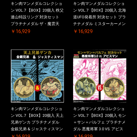
キン肉マンメダルコレクショ
キン肉マンメダルコレクショ
ン VOL.7 【BOX】20個入 秩父
ン VOL.7 【BOX】20個入 北海
連山特設リング 対決セット
道UFO発着所 対決セット プラ
プラチナメダル ザ・魔雲天
チナメダル ミスターカーメン
VS. テリーマン 3.0 初回シリア
VS. ブロッケン Jr. 2.0 初回シ
￥16,929
￥16,929
ルNO.入 ケース付き【初回購
リアルNO.入 ケース付き【初
入特典 】KIN(金)肉メダル(非
回購入特典 】KIN(金)肉メダ
売品)付
ル(非売品)付
キン肉マンメダルコレクショ
キン肉マンメダルコレクショ
ン VOL.7 【BOX】20個入 天上
ン VOL.7 【BOX】20個入 モン
兄弟ゲンカ プラチナメダル
＝サン＝パルフェ プラチナメ
金銀兄弟 & ジャスティスマン
ダル 悪魔将軍 3.0 VS. アビス
2.0 初回シリアルNO.入 ケース
マン 初回シリアルNO.入 ケー
￥16,929
￥16,929