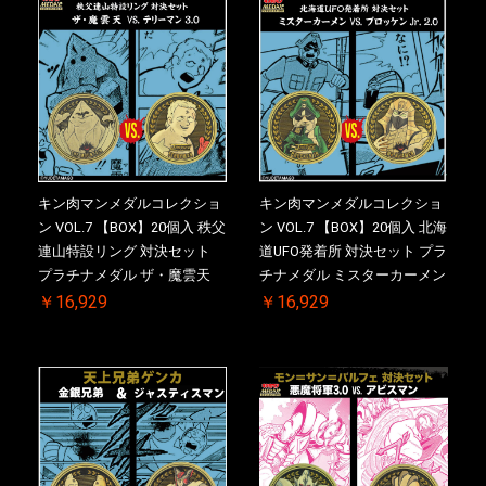
キン肉マンメダルコレクショ
キン肉マンメダルコレクショ
ン VOL.7 【BOX】20個入 秩父
ン VOL.7 【BOX】20個入 北海
連山特設リング 対決セット
道UFO発着所 対決セット プラ
プラチナメダル ザ・魔雲天
チナメダル ミスターカーメン
VS. テリーマン 3.0 ケース付
VS. ブロッケン Jr. 2.0 ケース
￥16,929
￥16,929
き【初回購入特典 】KIN(金)
付き【初回購入特典 】
肉メダル(非売品)付【二次受
KIN(金)肉メダル(非売品)付
注分】2026/10/30 一斉出荷予
【二次受注分】2026/10/30 一
定
斉出荷予定