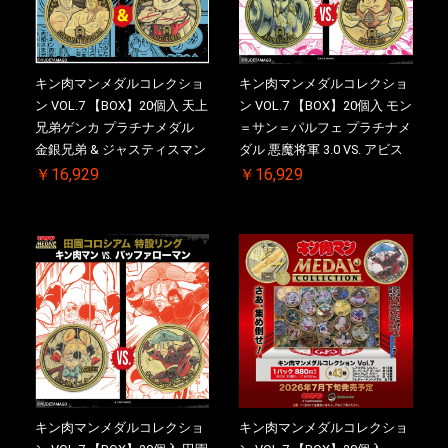
キン肉マンメダルコレクショ
キン肉マンメダルコレクショ
ン VOL.7 【BOX】20個入 天上
ン VOL.7 【BOX】20個入 モン
兄弟ゲンカ プラチナメダル
＝サン＝パルフェ プラチナメ
金銀兄弟 & ジャスティスマン
ダル 悪魔将軍 3.0 VS. アビス
2.0 ケース付き【初回購入特
マン【初回購入特典 】
￥16,929
￥16,929
典 】KIN(金)肉メダル(非売品)
KIN(金)肉メダル(非売品)付
付【二次受注分】2026/10/30
【二次受注分】2026/10/30 一
一斉出荷予定
斉出荷予定
キン肉マンメダルコレクショ
キン肉マンメダルコレクショ