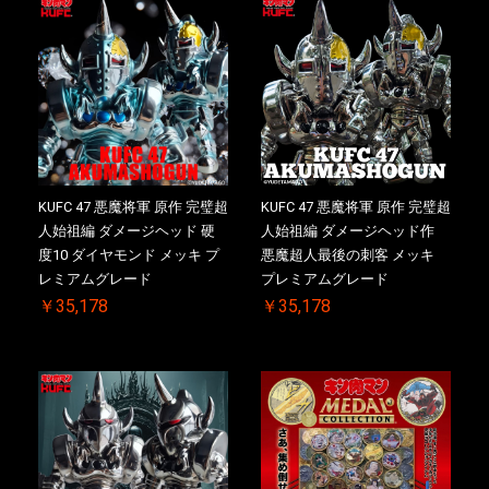
お買い物を続ける
カートへ進む
KUFC 47 悪魔将軍 原作 完璧超
KUFC 47 悪魔将軍 原作 完璧超
人始祖編 ダメージヘッド 硬
人始祖編 ダメージヘッド作
度10 ダイヤモンド メッキ プ
悪魔超人最後の刺客 メッキ
レミアムグレード
プレミアムグレード
￥35,178
￥35,178