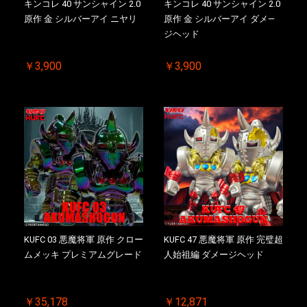
キンコレ 40 サンシャイン 2.0
キンコレ 40 サンシャイン 2.0
原作 金 シルバーアイ ニヤリ
原作 金 シルバーアイ ダメ―
ジヘッド
￥3,900
￥3,900
KUFC 03 悪魔将軍 原作 クロー
KUFC 47 悪魔将軍 原作 完璧超
ムメッキ プレミアムグレード
人始祖編 ダメージヘッド
￥35,178
￥12,871