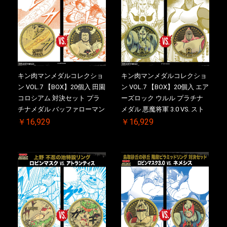
キン肉マンメダルコレクショ
キン肉マンメダルコレクショ
ン VOL.7 【BOX】20個入 田園
ン VOL.7 【BOX】20個入 エア
コロシアム 対決セット プラ
ーズロック ウルル プラチナ
チナメダル バッファローマン
メダル 悪魔将軍 3.0 VS. スト
2.0 顎髭 Ver. VS. 光の矢 初回
ロング・ザ・武道 初回シリア
￥16,929
￥16,929
シリアルNO.入 ケース付き
ルNO.入 ケース付き【初回購
【初回購入特典 】KIN(金)肉
入特典 】KIN(金)肉メダル(非
メダル(非売品)付
売品)付