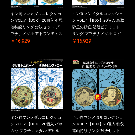
キン肉マンメダルコレクショ
キン肉マンメダルコレクショ
ン VOL.7 【BOX】20個入 不忍
ン VOL.7 【BOX】20個入 鳥取
池特設リング 対決セット プ
砂丘の砂丘 階段ピラミッド
ラチナメダル アトランティス
リング プラチナメダル ロビ
ドライバー VS.ネックカット
ンマスク VS.ネメシス 初回シ
￥16,929
￥16,929
ドロップキック 初回シリアル
リアルNO.入 ケース付き【初
NO.入 ケース付き【初回購入
回購入特典 】KIN(金)肉メダ
特典 】KIN(金)肉メダル(非売
ル(非売品)付
品)付
キン肉マンメダルコレクショ
キン肉マンメダルコレクショ
ン VOL.7 【BOX】20個入 バネ
ン VOL.7 【BOX】20個入 秩父
カセ プラチナメダル デビル
連山特設リング 対決セット