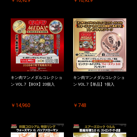
￥16,929
￥16,929
KIN(金)肉メダル(非売品)付
回シリアルNO.入 ケース付き
【二次受注分】2026/10/30 一
【初回購入特典 】KIN(金)肉
斉出荷予定
メダル(非売品)付
キン肉マンメダルコレクショ
キン肉マンメダルコレクショ
ン VOL.7 【BOX】20個入
ン VOL.7【単品】1個入
￥14,960
￥748