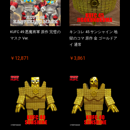
KUFC 49 悪魔将軍 原作 完璧の
キンコレ 45 サンシャイン 地
マスク Ver.
獄のコマ 原作 金 ゴールドア
イ 通常
￥12,871
￥3,861