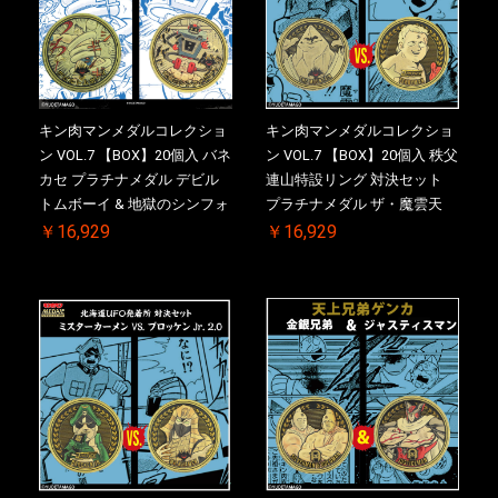
キン肉マンメダルコレクショ
キン肉マンメダルコレクショ
ン VOL.7 【BOX】20個入 バネ
ン VOL.7 【BOX】20個入 秩父
カセ プラチナメダル デビル
連山特設リング 対決セット
トムボーイ & 地獄のシンフォ
プラチナメダル ザ・魔雲天
ニー ケース付き【初回購入特
VS. テリーマン 3.0 ケース付
￥16,929
￥16,929
典 】KIN(金)肉メダル(非売品)
き【初回購入特典 】KIN(金)
付【二次受注分】2026/10/30
肉メダル(非売品)付【二次受
一斉出荷予定
注分】2026/10/30 一斉出荷予
定