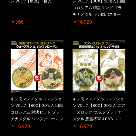
ン VOL.7【単品】1個入
ン VOL.7 【BOX】20個入 田園
コロシアム 特設リング プラ
チナメダル キン肉バスター
VS. キン肉バスターやぶり ケ
￥766
￥16,929
ース付き【初回購入特典 】
KIN(金)肉メダル(非売品)付
【二次受注分】2026/10/30 一
斉出荷予定
キン肉マンメダルコレクショ
キン肉マンメダルコレクショ
ン VOL.7 【BOX】20個入 田園
ン VOL.7 【BOX】20個入 エア
コロシアム 対決セット プラ
ーズロック ウルル プラチナ
チナメダル バッファローマン
メダル 悪魔将軍 3.0 VS. スト
2.0 顎髭 Ver. VS. 光の矢 ケー
ロング・ザ・武道【初回購入
￥16,929
￥16,929
ス付き【初回購入特典 】
特典 】KIN(金)肉メダル(非売