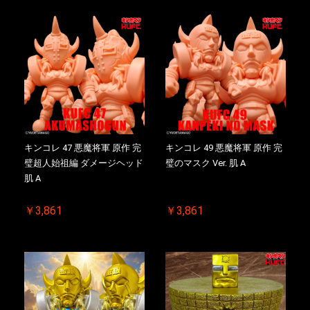
キンコレ 47 悪魔将軍 原作 完
キンコレ 49 悪魔将軍 原作 完
璧超人始祖編 ダメージヘッド
璧のマスク Ver. 肌 A
肌 A
￥3,861
￥3,861