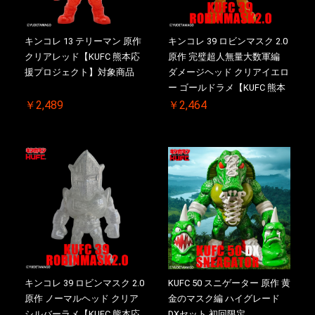
キンコレ 13 テリーマン 原作
キンコレ 39 ロビンマスク 2.0
クリアレッド【KUFC 熊本応
原作 完璧超人無量大数軍編
援プロジェクト】対象商品
ダメージヘッド クリアイエロ
ー ゴールドラメ【KUFC 熊本
応援プロジェクト】対象商品
￥2,489
￥2,464
キンコレ 39 ロビンマスク 2.0
KUFC 50 スニゲーター 原作 黄
原作 ノーマルヘッド クリア
金のマスク編 ハイグレード
シルバーラメ【KUFC 熊本応
DXセット 初回限定