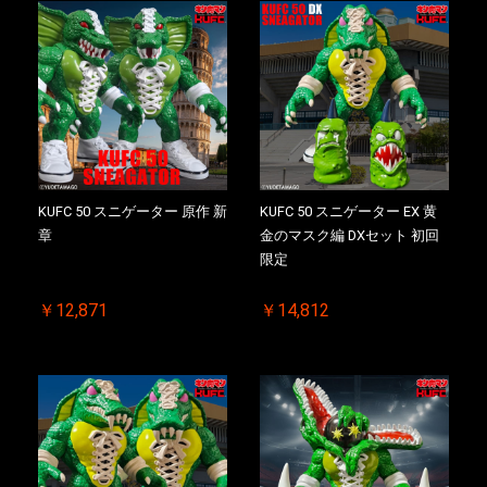
KUFC 50 スニゲーター 原作 新
KUFC 50 スニゲーター EX 黄
章
金のマスク編 DXセット 初回
限定
￥12,871
￥14,812