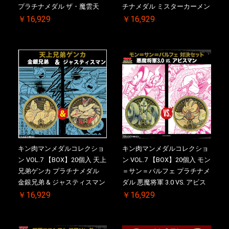
プラチナメダル ザ・魔雲天
チナメダル ミスターカーメン
VS. テリーマン 3.0 ケース付
VS. ブロッケン Jr. 2.0 ケース
￥16,929
￥16,929
き【初回購入特典 】KIN(金)
付き【初回購入特典 】
肉メダル(非売品)付【二次受
KIN(金)肉メダル(非売品)付
注分】2026/10/30 一斉出荷予
【二次受注分】2026/10/30 一
定
斉出荷予定
キン肉マンメダルコレクショ
キン肉マンメダルコレクショ
ン VOL.7 【BOX】20個入 天上
ン VOL.7 【BOX】20個入 モン
兄弟ゲンカ プラチナメダル
＝サン＝パルフェ プラチナメ
金銀兄弟 & ジャスティスマン
ダル 悪魔将軍 3.0 VS. アビス
2.0 ケース付き【初回購入特
マン【初回購入特典 】
￥16,929
￥16,929
典 】KIN(金)肉メダル(非売品)
KIN(金)肉メダル(非売品)付
付【二次受注分】2026/10/30
【二次受注分】2026/10/30 一
一斉出荷予定
斉出荷予定