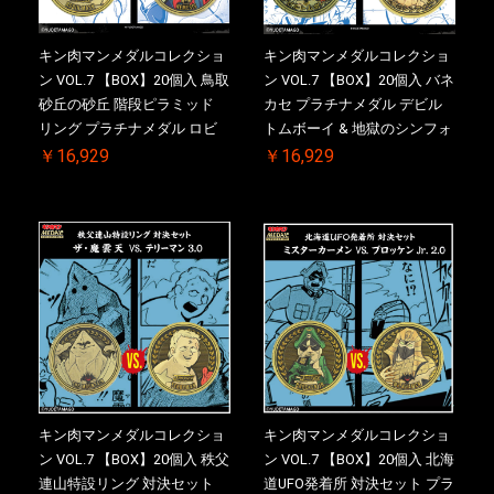
キン肉マンメダルコレクショ
キン肉マンメダルコレクショ
ン VOL.7 【BOX】20個入 鳥取
ン VOL.7 【BOX】20個入 バネ
砂丘の砂丘 階段ピラミッド
カセ プラチナメダル デビル
リング プラチナメダル ロビ
トムボーイ & 地獄のシンフォ
ンマスク VS.ネメシス 【初回
ニー ケース付き【初回購入特
￥16,929
￥16,929
購入特典 】KIN(金)肉メダル
典 】KIN(金)肉メダル(非売品)
(非売品)付【二次受注分】
付【二次受注分】2026/10/30
2026/10/30 一斉出荷予定
一斉出荷予定
キン肉マンメダルコレクショ
キン肉マンメダルコレクショ
ン VOL.7 【BOX】20個入 秩父
ン VOL.7 【BOX】20個入 北海
連山特設リング 対決セット
道UFO発着所 対決セット プラ