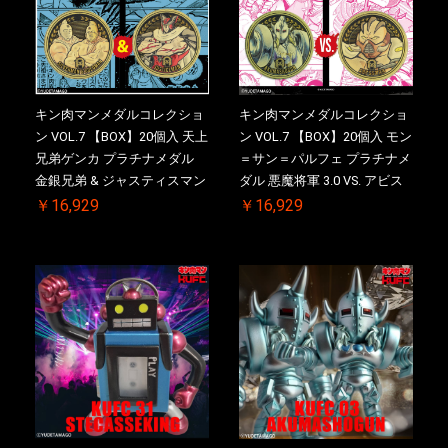
キン肉マンメダルコレクショ
キン肉マンメダルコレクショ
ン VOL.7 【BOX】20個入 天上
ン VOL.7 【BOX】20個入 モン
兄弟ゲンカ プラチナメダル
＝サン＝パルフェ プラチナメ
金銀兄弟 & ジャスティスマン
ダル 悪魔将軍 3.0 VS. アビス
2.0 初回シリアルNO.入 ケース
マン 初回シリアルNO.入 ケー
￥16,929
￥16,929
付き【初回購入特典 】
ス付き【初回購入特典 】
KIN(金)肉メダル(非売品)付
KIN(金)肉メダル(非売品)付