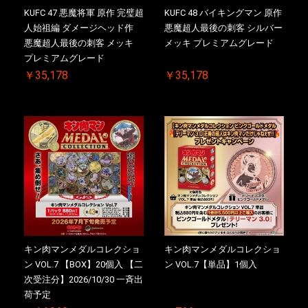
KUFC 47 悪魔将軍 原作 完璧超
KUFC 48 バイキングマン 原作
人始祖編 ダメージヘッド作
悪魔超人最後の刺客 シルバー
悪魔超人最後の刺客 メッキ
メッキ プレミアムグレード
プレミアムグレード
￥35,178
￥35,178
キン肉マンメダルコレクショ
キン肉マンメダルコレクショ
ン VOL.7 【BOX】20個入 【二
ン VOL.7【単品】1個入
次受注分】2026/10/30 一斉出
荷予定