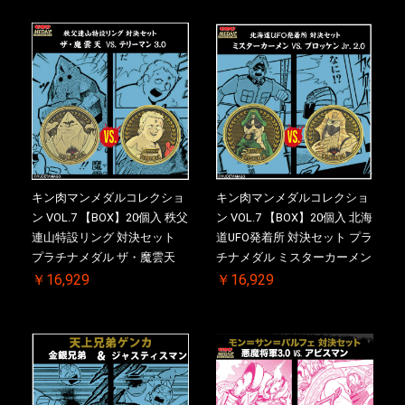
回購入特典 】KIN(金)肉メダ
KIN(金)肉メダル(非売品)付
ル(非売品)付
キン肉マンメダルコレクショ
キン肉マンメダルコレクショ
ン VOL.7 【BOX】20個入 秩父
ン VOL.7 【BOX】20個入 北海
連山特設リング 対決セット
道UFO発着所 対決セット プラ
プラチナメダル ザ・魔雲天
チナメダル ミスターカーメン
VS. テリーマン 3.0 初回シリア
VS. ブロッケン Jr. 2.0 初回シ
￥16,929
￥16,929
ルNO.入 ケース付き【初回購
リアルNO.入 ケース付き【初
入特典 】KIN(金)肉メダル(非
回購入特典 】KIN(金)肉メダ
売品)付
ル(非売品)付