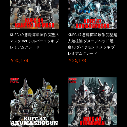
KUFC 49 悪魔将軍 原作 完璧の
KUFC 47 悪魔将軍 原作 完璧超
マスク Ver. シルバーメッキ プ
人始祖編 ダメージヘッド 硬
レミアムグレード
度10 ダイヤモンド メッキ プ
レミアムグレード
￥35,178
￥35,178