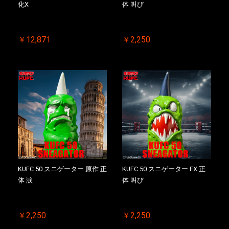
化X
体 叫び
お買い物を続ける
カートへ進む
￥12,871
￥2,250
KUFC 50 スニゲーター 原作 正
KUFC 50 スニゲーター EX 正
体 涙
体 叫び
￥2,250
￥2,250