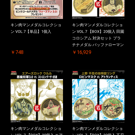
キン肉マンメダルコレクショ
キン肉マンメダルコレクショ
ン VOL.7【単品】1個入
ン VOL.7 【BOX】20個入 田園
コロシアム 対決セット プラ
チナメダル バッファローマン
2.0 顎髭 Ver. VS. 光の矢 初回
￥748
￥16,929
シリアルNO.入 ケース付き
【初回購入特典 】KIN(金)肉
メダル(非売品)付
キン肉マンメダルコレクショ
キン肉マンメダルコレクショ