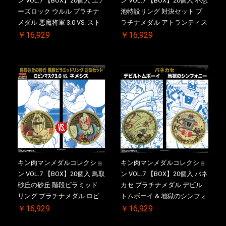
ン VOL.7 【BOX】20個入 エア
ン VOL.7 【BOX】20個入 不忍
ーズロック ウルル プラチナ
池特設リング 対決セット プ
メダル 悪魔将軍 3.0 VS. スト
ラチナメダル アトランティス
ロング・ザ・武道 初回シリア
ドライバー VS.ネックカット
￥16,929
￥16,929
ルNO.入 ケース付き【初回購
ドロップキック 初回シリアル
入特典 】KIN(金)肉メダル(非
NO.入 ケース付き【初回購入
売品)付
特典 】KIN(金)肉メダル(非売
品)付
キン肉マンメダルコレクショ
キン肉マンメダルコレクショ
ン VOL.7 【BOX】20個入 鳥取
ン VOL.7 【BOX】20個入 バネ
砂丘の砂丘 階段ピラミッド
カセ プラチナメダル デビル
リング プラチナメダル ロビ
トムボーイ & 地獄のシンフォ
ンマスク VS.ネメシス 初回シ
ニー 初回シリアルNO.入 ケー
￥16,929
￥16,929
リアルNO.入 ケース付き【初
ス付き【初回購入特典 】