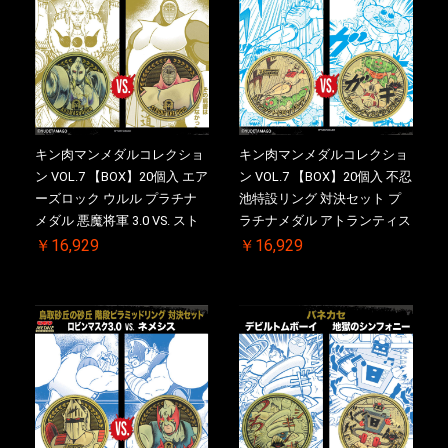
キン肉マンメダルコレクショ
キン肉マンメダルコレクショ
ン VOL.7 【BOX】20個入 エア
ン VOL.7 【BOX】20個入 不忍
ーズロック ウルル プラチナ
池特設リング 対決セット プ
メダル 悪魔将軍 3.0 VS. スト
ラチナメダル アトランティス
ロング・ザ・武道【初回購入
ドライバー VS.ネックカット
￥16,929
￥16,929
特典 】KIN(金)肉メダル(非売
ドロップキック ケース付き
品)付【二次受注分】
【初回購入特典 】KIN(金)肉
2026/10/30 一斉出荷予定
メダル(非売品)付