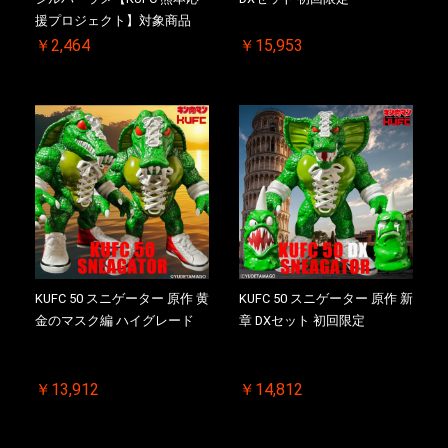
援プロジェクト】対象商品
￥2,464
￥15,953
KUFC 50 スニゲーター 原作 黄
KUFC 50 スニゲーター 原作 新
金のマスク編 ハイグレード
章 DXセット 初回限定
￥13,912
￥14,812