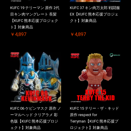
KUFC 19 テリーマン 原作 2代
KUFC 37 キン肉万太郎 戦闘服
目キン肉マングレート 長髪
EX【KUFC 熊本応援プロジェ
【KUFC 熊本応援プロジェク
クト】対象商品
ト】対象商品
￥4,897
￥4,897
KUFC 06 ケビンマスク 原作 ノ
KUFC 15 テリー・ザ・キッド
ーマルヘッド クリアラメ 彩
原作 respect for
色版【KUFC 熊本応援プロジ
Terryman【KUFC 熊本応援プ
ェクト】対象商品
ロジェクト】対象商品