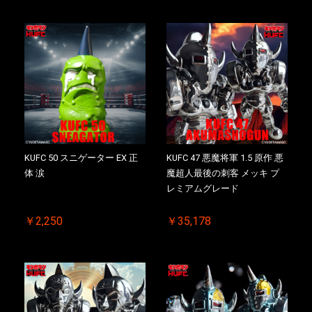
KUFC 50 スニゲーター EX 正
KUFC 47 悪魔将軍 1.5 原作 悪
体 涙
魔超人最後の刺客 メッキ プ
レミアムグレード
￥2,250
￥35,178