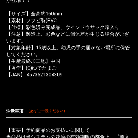
が登場！！
【サイズ】全高約160mm
【素材】ソフビ製(PVC
【仕様】彩色済み完成品、ウインドウサック箱入り
【注意】製造上、彩色などに個体差が生じる場合がござ
います。
【対象年齢】15歳以上。幼児の手の届かない場所に保管
してください。
【生産最終加工地】中国
【著作】(C)ゆでたまご
【JAN】 4573521304309
注意事項
（必ずご一読ください）
【重要】予約商品のお支払いに関して
当商品は当システムの決済の有効期限の都合上、【前入