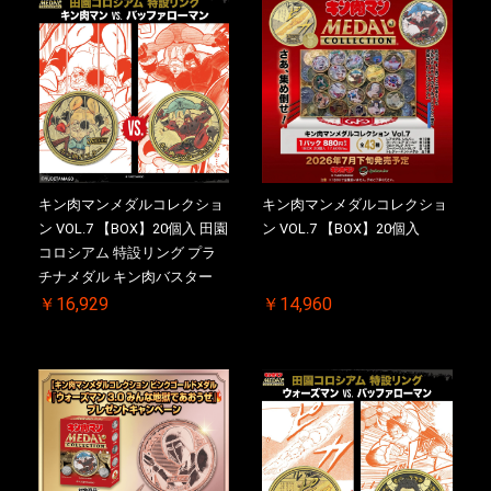
キン肉マンメダルコレクショ
キン肉マンメダルコレクショ
ン VOL.7 【BOX】20個入 田園
ン VOL.7 【BOX】20個入
コロシアム 特設リング プラ
チナメダル キン肉バスター
VS. キン肉バスターやぶり 初
￥16,929
￥14,960
回シリアルNO.入 ケース付き
【初回購入特典 】KIN(金)肉
メダル(非売品)付