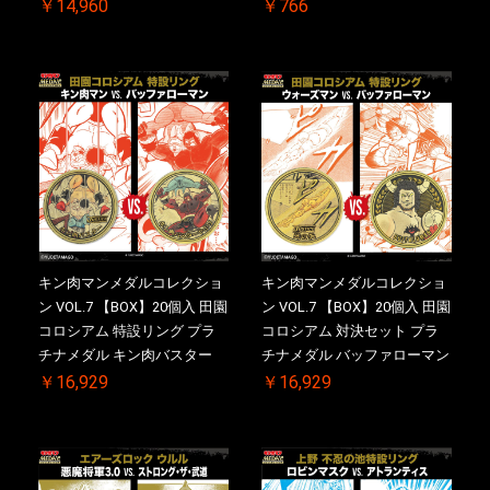
￥14,960
￥766
キン肉マンメダルコレクショ
キン肉マンメダルコレクショ
ン VOL.7 【BOX】20個入 田園
ン VOL.7 【BOX】20個入 田園
コロシアム 特設リング プラ
コロシアム 対決セット プラ
チナメダル キン肉バスター
チナメダル バッファローマン
VS. キン肉バスターやぶり ケ
2.0 顎髭 Ver. VS. 光の矢 ケー
￥16,929
￥16,929
ース付き【初回購入特典 】
ス付き【初回購入特典 】
KIN(金)肉メダル(非売品)付
KIN(金)肉メダル(非売品)付
【二次受注分】2026/10/30 一
【二次受注分】2026/10/30 一
斉出荷予定
斉出荷予定