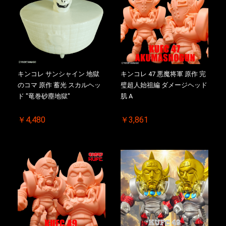
キンコレ サンシャイン 地獄
キンコレ 47 悪魔将軍 原作 完
のコマ 原作 蓄光 スカルヘッ
璧超人始祖編 ダメージヘッド
ド "竜巻砂塵地獄"
肌 A
￥4,480
￥3,861