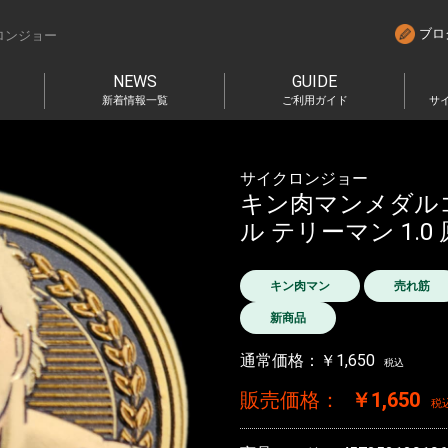
ブロ
ロンジョー
NEWS
GUIDE
新着情報一覧
ご利用ガイド
サ
サイクロンジョー
キン肉マンメダル
ル テリーマン 1.0
キン肉マン
売れ筋
新商品
通常価格：￥1,650
税込
販売価格：
￥1,650
税