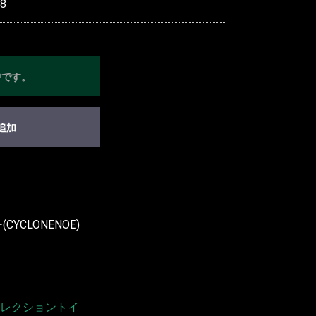
8
中です。
追加
YCLONENOE)
レクショントイ