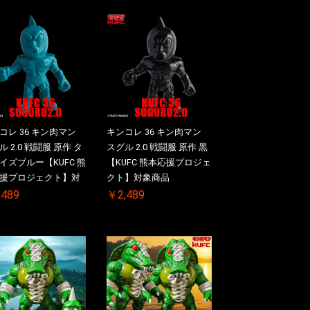
コレ 36 キン肉マン
キンコレ 36 キン肉マン
 2.0 戦闘服 原作 タ
スグル 2.0 戦闘服 原作 黒
イズブルー【KUFC 熊
【KUFC 熊本応援プロジェ
援プロジェクト】対
クト】対象商品
品
,489
￥2,489