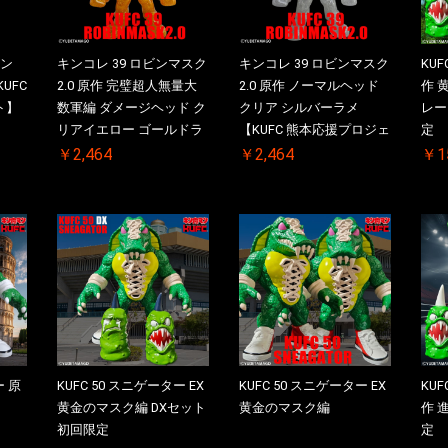
マン
キンコレ 39 ロビンマスク
キンコレ 39 ロビンマスク
KUF
UFC
2.0 原作 完璧超人無量大
2.0 原作 ノーマルヘッド
作 
ト】
数軍編 ダメージヘッド ク
クリア シルバーラメ
レー
リアイエロー ゴールドラ
【KUFC 熊本応援プロジェ
定
メ【KUFC 熊本応援プロジ
クト】対象商品
￥2,464
￥2,464
￥1
ェクト】対象商品
ー 原
KUFC 50 スニゲーター EX
KUFC 50 スニゲーター EX
KUF
黄金のマスク編 DXセット
黄金のマスク編
作 
初回限定
定