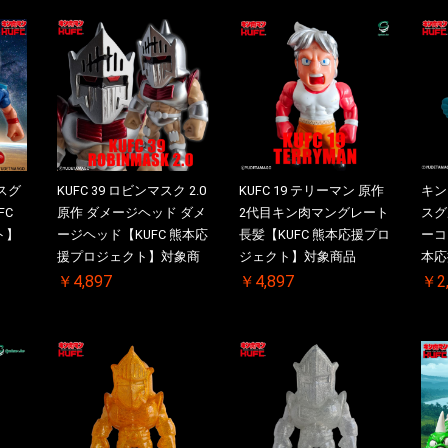
 スグ
KUFC 39 ロビンマスク 2.0
KUFC 19 テリーマン 原作
キン
FC
原作 ダメージヘッド ダメ
2代目キン肉マングレート
スグル
ト】
ージヘッド【KUFC 熊本応
長髪【KUFC 熊本応援プロ
ーコ
援プロジェクト】対象商
ジェクト】対象商品
本応
品
象商
￥4,897
￥4,897
￥2