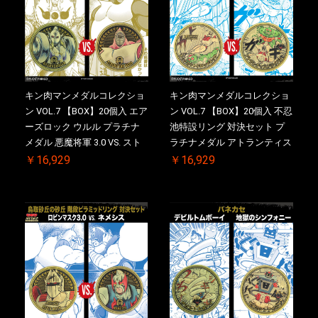
キン肉マンメダルコレクショ
キン肉マンメダルコレクショ
ン VOL.7 【BOX】20個入 エア
ン VOL.7 【BOX】20個入 不忍
ーズロック ウルル プラチナ
池特設リング 対決セット プ
メダル 悪魔将軍 3.0 VS. スト
ラチナメダル アトランティス
ロング・ザ・武道【初回購入
ドライバー VS.ネックカット
￥16,929
￥16,929
特典 】KIN(金)肉メダル(非売
ドロップキック ケース付き
品)付【二次受注分】
【初回購入特典 】KIN(金)肉
2026/10/30 一斉出荷予定
メダル(非売品)付