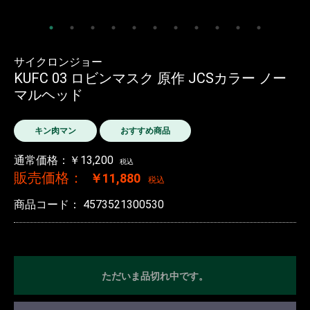
サイクロンジョー
KUFC 03 ロビンマスク 原作 JCSカラー ノー
マルヘッド
キン肉マン
おすすめ商品
通常価格：￥13,200
税込
販売価格：
￥11,880
税込
商品コード：
4573521300530
ただいま品切れ中です。