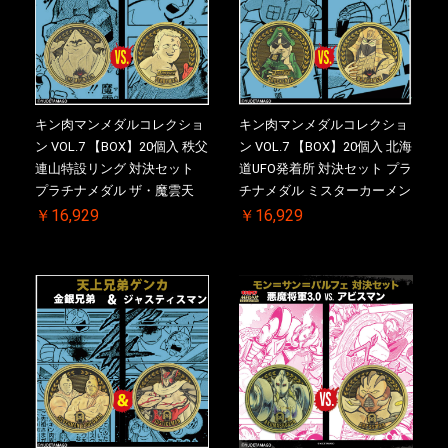
キン肉マンメダルコレクショ
キン肉マンメダルコレクショ
ン VOL.7 【BOX】20個入 秩父
ン VOL.7 【BOX】20個入 北海
連山特設リング 対決セット
道UFO発着所 対決セット プラ
プラチナメダル ザ・魔雲天
チナメダル ミスターカーメン
VS. テリーマン 3.0 初回シリア
VS. ブロッケン Jr. 2.0 初回シ
￥16,929
￥16,929
ルNO.入 ケース付き【初回購
リアルNO.入 ケース付き【初
入特典 】KIN(金)肉メダル(非
回購入特典 】KIN(金)肉メダ
売品)付
ル(非売品)付