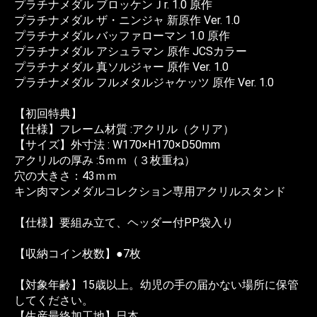
プラチナメダル ブロッケンＪr. 1.0 原作
プラチナメダル ザ・ニンジャ 新原作 Ver. 1.0
プラチナメダル バッファローマン 1.0 原作
プラチナメダル アシュラマン 原作 JCSカラー
プラチナメダル 真ソルジャー 原作 Ver. 1.0
プラチナメダル フルメタルジャケッツ 原作 Ver. 1.0
【初回特典】
【仕様】フレーム材質 :アクリル（クリア）
【サイズ】外寸法 : W170×H170×D50mm
アクリルの厚み :5ｍｍ（３枚重ね）
穴の大きさ：43ｍｍ
キン肉マンメダルコレクション専用アクリルスタンド
【仕様】要組み立て、ヘッダー付PP袋入り
【収納コイン枚数】●7枚
【対象年齢】15歳以上。幼児の手の届かない場所に保管
してください。
【生産最終加工地】日本