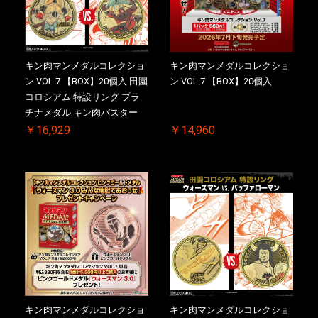
キン肉マンメダルコレクショ
キン肉マンメダルコレクショ
ン VOL.7 【BOX】20個入 田園
ン VOL.7 【BOX】20個入
コロシアム 特設リング プラ
チナメダル キン肉バスター
VS. キン肉バスターやぶり 初
￥16,929
￥14,960
回シリアルNO.入 ケース付き
【初回購入特典 】KIN(金)肉
メダル(非売品)付
キン肉マンメダルコレクショ
キン肉マンメダルコレクショ