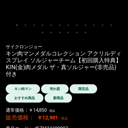
サイクロンジョー
キン肉マンメダルコレクション アクリルディ
スプレイ ソルジャーチーム【初回購入特典】
KIN(金)肉メダル ザ・真ソルジャー(非売品)
付き
キン肉マン
売れ筋
限定品
おすすめ商品
新商品
通常価格：￥14,850
税込
販売価格：
￥12,901
税込