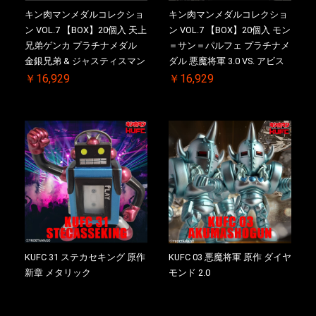
キン肉マンメダルコレクショ
キン肉マンメダルコレクショ
ン VOL.7 【BOX】20個入 天上
ン VOL.7 【BOX】20個入 モン
兄弟ゲンカ プラチナメダル
＝サン＝パルフェ プラチナメ
金銀兄弟 & ジャスティスマン
ダル 悪魔将軍 3.0 VS. アビス
2.0 初回シリアルNO.入 ケース
マン 初回シリアルNO.入 ケー
￥16,929
￥16,929
付き【初回購入特典 】
ス付き【初回購入特典 】
KIN(金)肉メダル(非売品)付
KIN(金)肉メダル(非売品)付
KUFC 31 ステカセキング 原作
KUFC 03 悪魔将軍 原作 ダイヤ
新章 メタリック
モンド 2.0