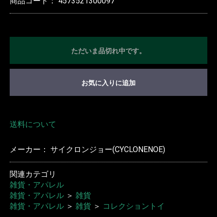
商品コード：
4573521300097
ただいま品切れ中です。
お気に入りに追加
送料について
メーカー： サイクロンジョー(CYCLONENOE)
関連カテゴリ
雑貨・アパレル
雑貨・アパレル
＞
雑貨
雑貨・アパレル
＞
雑貨
＞
コレクショントイ