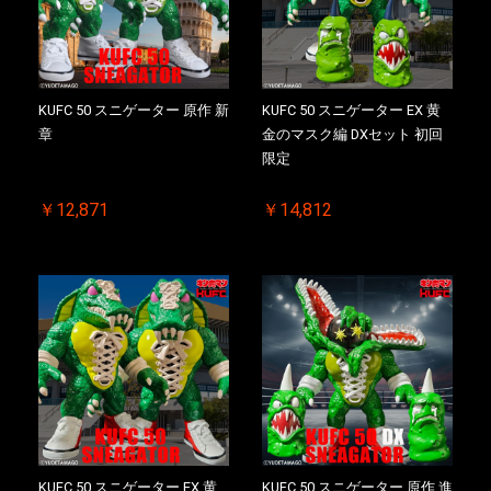
KUFC 50 スニゲーター 原作 新
KUFC 50 スニゲーター EX 黄
章
金のマスク編 DXセット 初回
限定
￥12,871
￥14,812
KUFC 50 スニゲーター EX 黄
KUFC 50 スニゲーター 原作 進