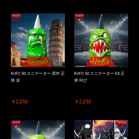
KUFC 50 スニゲーター 原作 正
KUFC 50 スニゲーター EX 正
体 涙
体 叫び
￥2,250
￥2,250