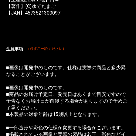
【著作】(C)ゆでたまご
【JAN】4573521300097
注意事項
（必ずご一読ください）
■画像は開発中のものです。仕様は実際の商品と多少異
なることがございます。
■画像は開発中のものです。
■商品のお届け予定日、発売日はあくまで目安ですので
予告なくお届け日が前後する場合がありますので予めご
了承ください。
■本製品の対象年齢は15歳以上となります。
■一部造形や彩色の仕様が変更する場合がございます。
■掲載されている画像と実際の製品は若干、彩色などイ