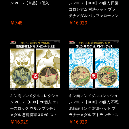
ン VOL.7【単品】1個入
ン VOL.7 【BOX】20個入 田園
コロシアム 対決セット プラ
チナメダル バッファローマン
2.0 顎髭 Ver. VS. 光の矢 初回
￥748
￥16,929
シリアルNO.入 ケース付き
【初回購入特典 】KIN(金)肉
メダル(非売品)付
キン肉マンメダルコレクショ
キン肉マンメダルコレクショ
ン VOL.7 【BOX】20個入 エア
ン VOL.7 【BOX】20個入 不忍
ーズロック ウルル プラチナ
池特設リング 対決セット プ
メダル 悪魔将軍 3.0 VS. スト
ラチナメダル アトランティス
ロング・ザ・武道 初回シリア
ドライバー VS.ネックカット
￥16,929
￥16,929
ルNO.入 ケース付き【初回購
ドロップキック 初回シリアル