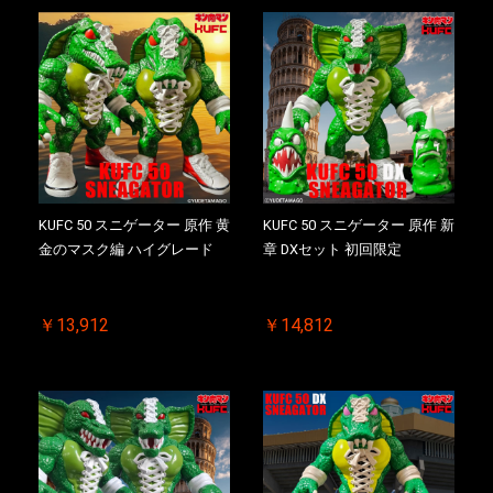
KUFC 50 スニゲーター 原作 黄
KUFC 50 スニゲーター 原作 新
金のマスク編 ハイグレード
章 DXセット 初回限定
￥13,912
￥14,812