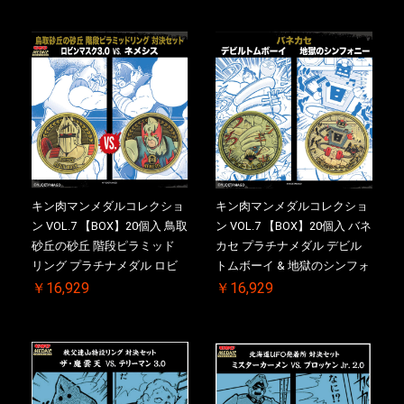
入特典 】KIN(金)肉メダル(非
NO.入 ケース付き【初回購入
売品)付
特典 】KIN(金)肉メダル(非売
品)付
キン肉マンメダルコレクショ
キン肉マンメダルコレクショ
ン VOL.7 【BOX】20個入 鳥取
ン VOL.7 【BOX】20個入 バネ
砂丘の砂丘 階段ピラミッド
カセ プラチナメダル デビル
リング プラチナメダル ロビ
トムボーイ & 地獄のシンフォ
ンマスク VS.ネメシス 初回シ
ニー 初回シリアルNO.入 ケー
￥16,929
￥16,929
リアルNO.入 ケース付き【初
ス付き【初回購入特典 】
回購入特典 】KIN(金)肉メダ
KIN(金)肉メダル(非売品)付
ル(非売品)付