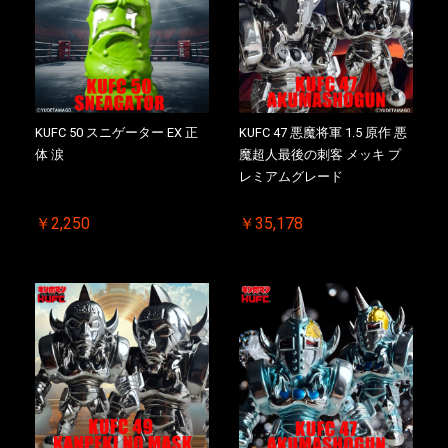
KUFC 50 スニゲーター EX 正
KUFC 47 悪魔将軍 1.5 原作 悪
体 涙
魔超人最後の刺客 メッキ プ
レミアムグレード
￥2,250
￥35,178