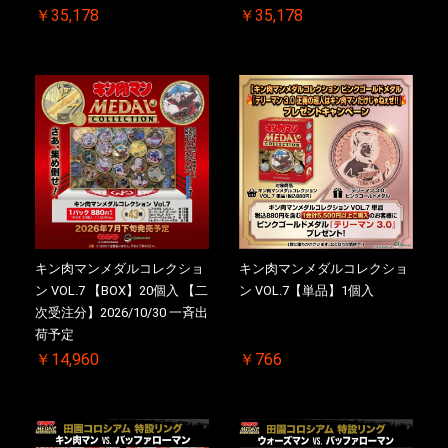
￥35,178
￥35,178
キン肉マンメダルコレクショ
キン肉マンメダルコレクショ
ン VOL.7 【BOX】20個入 【二
ン VOL.7【単品】1個入
次受注分】2026/10/30 一斉出
荷予定
￥14,960
￥766