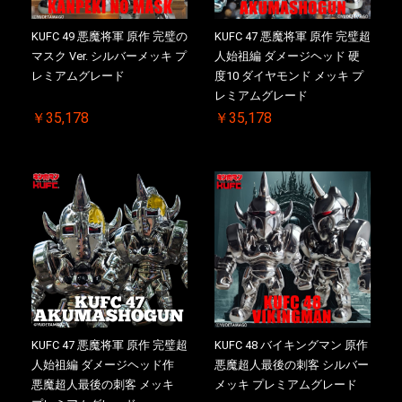
KUFC 49 悪魔将軍 原作 完璧の
KUFC 47 悪魔将軍 原作 完璧超
マスク Ver. シルバーメッキ プ
人始祖編 ダメージヘッド 硬
レミアムグレード
度10 ダイヤモンド メッキ プ
レミアムグレード
￥35,178
￥35,178
KUFC 47 悪魔将軍 原作 完璧超
KUFC 48 バイキングマン 原作
人始祖編 ダメージヘッド作
悪魔超人最後の刺客 シルバー
悪魔超人最後の刺客 メッキ
メッキ プレミアムグレード