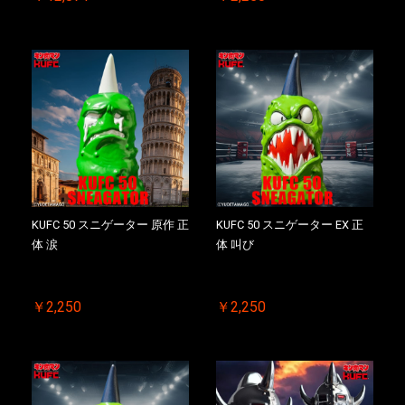
お買い物を続ける
カートへ進む
KUFC 50 スニゲーター 原作 正
KUFC 50 スニゲーター EX 正
体 涙
体 叫び
￥2,250
￥2,250