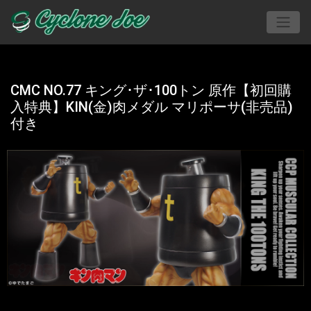
CMC NO.77 キング･ザ･100トン 原作【初回購
入特典】KIN(金)肉メダル マリポーサ(非売品)
付き