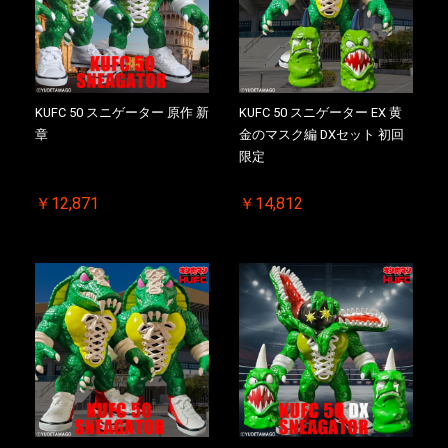
KUFC 50 スニゲーター 原作 新
KUFC 50 スニゲーター EX 黄
章
金のマスク編 DXセット 初回
限定
￥12,871
￥14,812