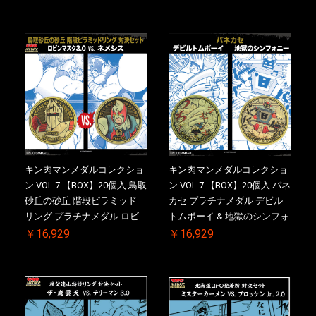
ルNO.入 ケース付き【初回購
ドロップキック 初回シリアル
入特典 】KIN(金)肉メダル(非
NO.入 ケース付き【初回購入
売品)付
特典 】KIN(金)肉メダル(非売
品)付
キン肉マンメダルコレクショ
キン肉マンメダルコレクショ
ン VOL.7 【BOX】20個入 鳥取
ン VOL.7 【BOX】20個入 バネ
砂丘の砂丘 階段ピラミッド
カセ プラチナメダル デビル
リング プラチナメダル ロビ
トムボーイ & 地獄のシンフォ
ンマスク VS.ネメシス 初回シ
ニー 初回シリアルNO.入 ケー
￥16,929
￥16,929
リアルNO.入 ケース付き【初
ス付き【初回購入特典 】
回購入特典 】KIN(金)肉メダ
KIN(金)肉メダル(非売品)付
ル(非売品)付