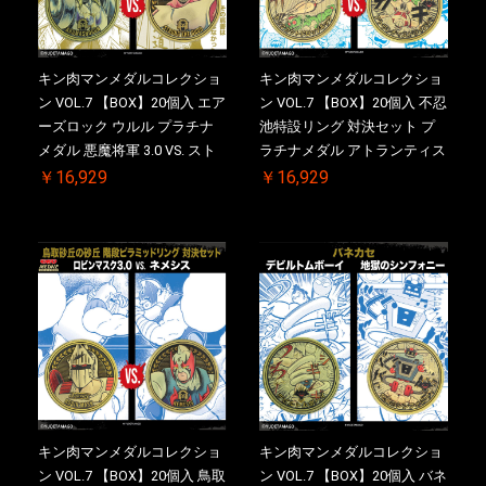
キン肉マンメダルコレクショ
キン肉マンメダルコレクショ
ン VOL.7 【BOX】20個入 エア
ン VOL.7 【BOX】20個入 不忍
ーズロック ウルル プラチナ
池特設リング 対決セット プ
メダル 悪魔将軍 3.0 VS. スト
ラチナメダル アトランティス
ロング・ザ・武道【初回購入
ドライバー VS.ネックカット
￥16,929
￥16,929
特典 】KIN(金)肉メダル(非売
ドロップキック ケース付き
品)付【二次受注分】
【初回購入特典 】KIN(金)肉
2026/10/30 一斉出荷予定
メダル(非売品)付
キン肉マンメダルコレクショ
キン肉マンメダルコレクショ
ン VOL.7 【BOX】20個入 鳥取
ン VOL.7 【BOX】20個入 バネ