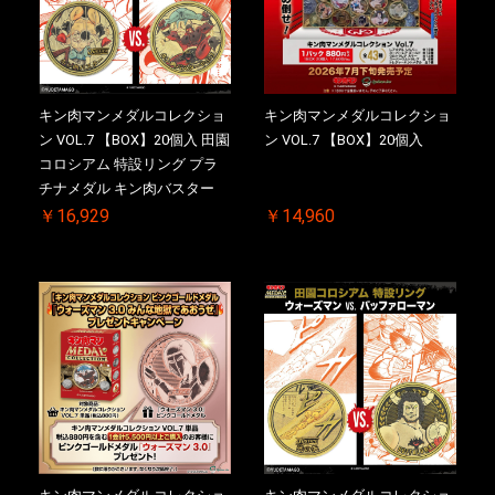
キン肉マンメダルコレクショ
キン肉マンメダルコレクショ
ン VOL.7 【BOX】20個入 田園
ン VOL.7 【BOX】20個入
コロシアム 特設リング プラ
チナメダル キン肉バスター
VS. キン肉バスターやぶり 初
￥16,929
￥14,960
回シリアルNO.入 ケース付き
【初回購入特典 】KIN(金)肉
メダル(非売品)付