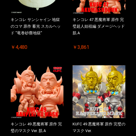
キンコレ サンシャイン 地獄
キンコレ 47 悪魔将軍 原作 完
のコマ 原作 蓄光 スカルヘッ
璧超人始祖編 ダメージヘッド
ド "竜巻砂塵地獄"
肌 A
￥4,480
￥3,861
キンコレ 49 悪魔将軍 原作 完
KUFC 49 悪魔将軍 原作 完璧の
璧のマスク Ver. 肌 A
マスク Ver.