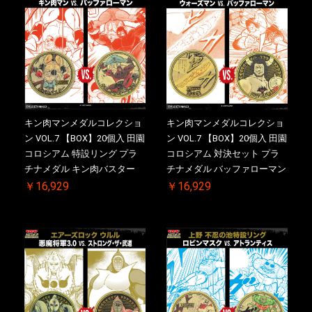
キン肉マンメダルコレクショ
キン肉マンメダルコレクショ
ン VOL.7 【BOX】20個入 田園
ン VOL.7 【BOX】20個入 田園
コロシアム 特設リング プラ
コロシアム 対決セット プラ
チナメダル キン肉バスター
チナメダル バッファローマン
VS. キン肉バスターやぶり ケ
2.0 顎髭 Ver. VS. 光の矢 ケー
￥16,929
￥16,929
ース付き【初回購入特典 】
ス付き【初回購入特典 】
KIN(金)肉メダル(非売品)付
KIN(金)肉メダル(非売品)付
【二次受注分】2026/10/30 一
【二次受注分】2026/10/30 一
斉出荷予定
斉出荷予定