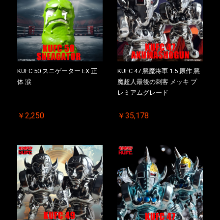
KUFC 50 スニゲーター EX 正
KUFC 47 悪魔将軍 1.5 原作 悪
体 涙
魔超人最後の刺客 メッキ プ
レミアムグレード
￥2,250
￥35,178