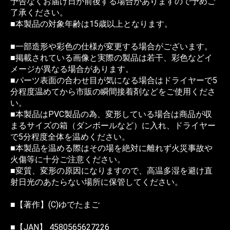
予告なくお届け日が前後する場合がありますので予めご
了承ください。
■本製品の対象年齢は15歳以上となります。
■一部造形や彩色の仕様が変更する場合がございます。
■掲載されている画像と実際の製品は若干、彩色などイ
メージが異なる場合があります。
■パーツ表面の合わせ目が気になる場合はドライヤーで5
分程度温めてから市販の瞬間接着剤などをご使用くださ
い。
■本製品はPVC製品の為、変形している場合は商品が収
まるサイズの箱（ダンボールなど）に入れ、ドライヤー
で5分程度全体を温めください。
■本製品を温める際はその場を絶対に離れず火災事故や
火傷等に十分ご注意ください。
■変質、変形の原因になりますので、高温多湿を避け直
射日光のあたらない場所に保管してください。
■【著作】(C)ゆでたまご
■【JAN】 4580565627226