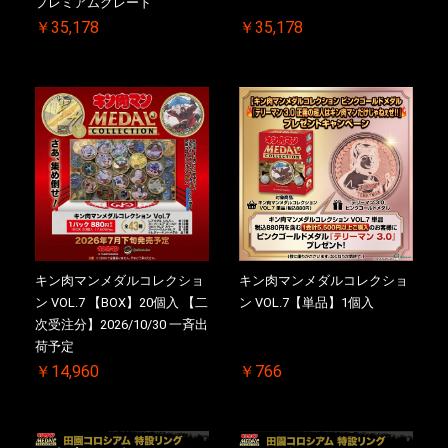
プレミアムグレード
￥35,178
￥35,178
キン肉マンメダルコレクショ
キン肉マンメダルコレクショ
ン VOL.7 【BOX】20個入 【二
ン VOL.7【単品】1個入
次受注分】2026/10/30 一斉出
荷予定
￥14,960
￥766