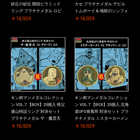
砂丘の砂丘 階段ピラミッド
カセ プラチナメダル デビル
リング プラチナメダル ロビ
トムボーイ & 地獄のシンフォ
ンマスク VS.ネメシス 【初回
ニー ケース付き【初回購入特
￥16,929
￥16,929
購入特典 】KIN(金)肉メダル
典 】KIN(金)肉メダル(非売品)
(非売品)付【二次受注分】
付【二次受注分】2026/10/30
2026/10/30 一斉出荷予定
一斉出荷予定
キン肉マンメダルコレクショ
キン肉マンメダルコレクショ
ン VOL.7 【BOX】20個入 秩父
ン VOL.7 【BOX】20個入 北海
連山特設リング 対決セット
道UFO発着所 対決セット プラ
プラチナメダル ザ・魔雲天
チナメダル ミスターカーメン
VS. テリーマン 3.0 ケース付
VS. ブロッケン Jr. 2.0 ケース
￥16,929
￥16,929
き【初回購入特典 】KIN(金)
付き【初回購入特典 】
肉メダル(非売品)付【二次受
KIN(金)肉メダル(非売品)付