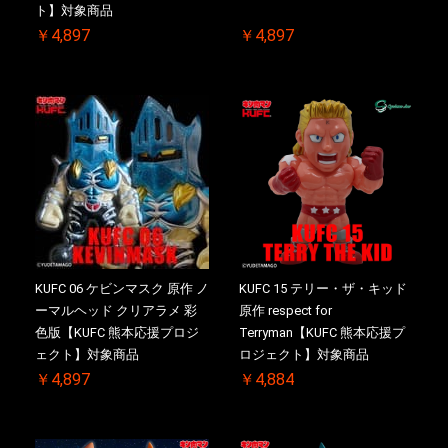
ト】対象商品
￥4,897
￥4,897
KUFC 06 ケビンマスク 原作 ノ
KUFC 15 テリー・ザ・キッド
ーマルヘッド クリアラメ 彩
原作 respect for
色版【KUFC 熊本応援プロジ
Terryman【KUFC 熊本応援プ
ェクト】対象商品
ロジェクト】対象商品
￥4,897
￥4,884