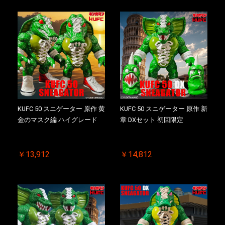
KUFC 50 スニゲーター 原作 黄
KUFC 50 スニゲーター 原作 新
金のマスク編 ハイグレード
章 DXセット 初回限定
￥13,912
￥14,812