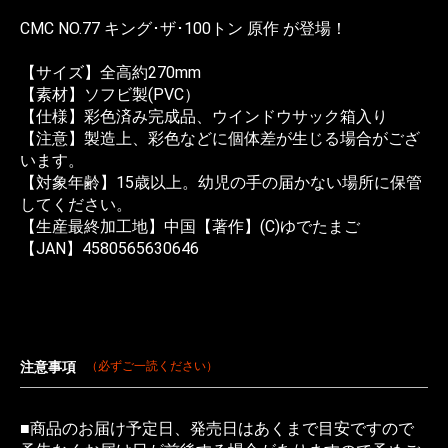
CMC NO.77 キング･ザ･100トン 原作 が登場！
【サイズ】全高約270mm
【素材】ソフビ製(PVC）
【仕様】彩色済み完成品、ウインドウサック箱入り
【注意】製造上、彩色などに個体差が生じる場合がござ
います。
【対象年齢】15歳以上。幼児の手の届かない場所に保管
してください。
【生産最終加工地】中国【著作】(C)ゆでたまご
【JAN】4580565630646
注意事項
（必ずご一読ください）
■商品のお届け予定日、発売日はあくまで目安ですので