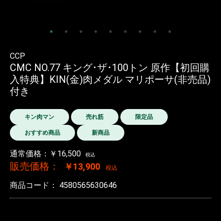
CCP
CMC NO.77 キング･ザ･100トン 原作【初回購
入特典】KIN(金)肉メダル マリポーサ(非売品)
付き
キン肉マン
売れ筋
限定品
おすすめ商品
新商品
通常価格：￥16,500
税込
販売価格：
￥13,900
税込
商品コード：
4580565630646