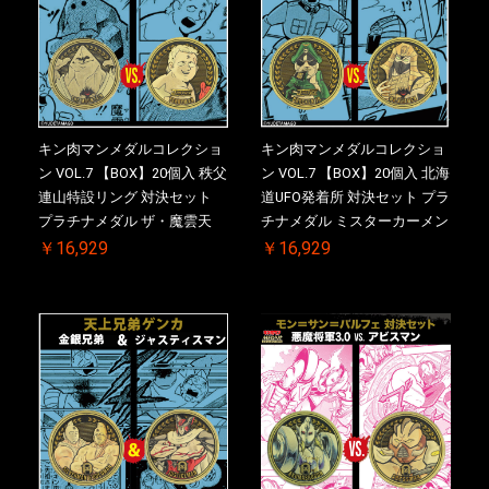
キン肉マンメダルコレクショ
キン肉マンメダルコレクショ
ン VOL.7 【BOX】20個入 秩父
ン VOL.7 【BOX】20個入 北海
連山特設リング 対決セット
道UFO発着所 対決セット プラ
プラチナメダル ザ・魔雲天
チナメダル ミスターカーメン
VS. テリーマン 3.0 初回シリア
VS. ブロッケン Jr. 2.0 初回シ
￥16,929
￥16,929
ルNO.入 ケース付き【初回購
リアルNO.入 ケース付き【初
入特典 】KIN(金)肉メダル(非
回購入特典 】KIN(金)肉メダ
売品)付
ル(非売品)付