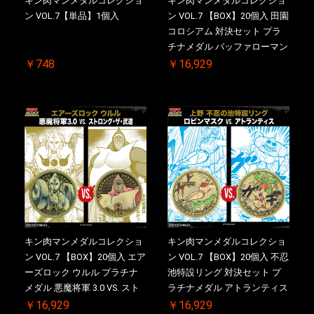
キン肉マンメダルコレクショ
キン肉マンメダルコレクショ
ン VOL.7【単品】1個入
ン VOL.7 【BOX】20個入 田園
コロシアム 対決セット プラ
チナメダル バッファローマン
2.0 顎髭 Ver. VS. 光の矢 初回
￥748
￥16,929
シリアルNO.入 ケース付き
【初回購入特典 】KIN(金)肉
メダル(非売品)付
キン肉マンメダルコレクショ
キン肉マンメダルコレクショ
ン VOL.7 【BOX】20個入 エア
ン VOL.7 【BOX】20個入 不忍
ーズロック ウルル プラチナ
池特設リング 対決セット プ
メダル 悪魔将軍 3.0 VS. スト
ラチナメダル アトランティス
ロング・ザ・武道 初回シリア
ドライバー VS.ネックカット
￥16,929
￥16,929