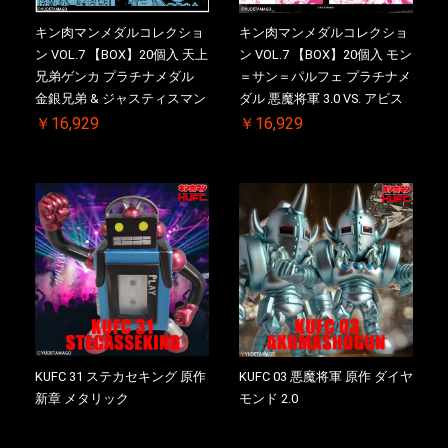
キン肉マンメダルコレクショ
キン肉マンメダルコレクショ
ン VOL.7 【BOX】20個入 天上
ン VOL.7 【BOX】20個入 モン
兄弟ゲンカ プラチナメダル
＝サン＝パルフェ プラチナメ
金銀兄弟 & ジャスティスマン
ダル 悪魔将軍 3.0 VS. アビス
2.0 初回シリアルNO.入 ケース
マン 初回シリアルNO.入 ケー
￥16,929
￥16,929
付き【初回購入特典 】
ス付き【初回購入特典 】
KIN(金)肉メダル(非売品)付
KIN(金)肉メダル(非売品)付
KUFC 31 ステカセキング 原作
KUFC 03 悪魔将軍 原作 ダイヤ
新章 メタリック
モンド 2.0