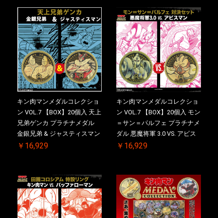
注分】2026/10/30 一斉出荷予
【二次受注分】2026/10/30 一
定
斉出荷予定
キン肉マンメダルコレクショ
キン肉マンメダルコレクショ
ン VOL.7 【BOX】20個入 天上
ン VOL.7 【BOX】20個入 モン
兄弟ゲンカ プラチナメダル
＝サン＝パルフェ プラチナメ
金銀兄弟 & ジャスティスマン
ダル 悪魔将軍 3.0 VS. アビス
2.0 ケース付き【初回購入特
マン【初回購入特典 】
￥16,929
￥16,929
典 】KIN(金)肉メダル(非売品)
KIN(金)肉メダル(非売品)付
付【二次受注分】2026/10/30
【二次受注分】2026/10/30 一
一斉出荷予定
斉出荷予定